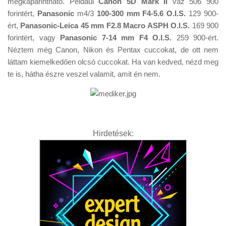
megkaparintható. Például
Canon 5D Mark II
váz 506 900
Tanácsok
forintért,
Panasonic
m4/3
100-300 mm F4-5.6 O.I.S.
129 900-
Érdekességek
ért,
Panasonic-Leica 45 mm F2.8 Macro ASPH O.I.S.
169 900
forintért, vagy
Panasonic 7-14 mm F4 O.I.S.
259 900-ért.
Helyszíni Riport
Néztem még Canon, Nikon és Pentax cuccokat, de ott nem
E-BB
láttam kiemelkedően olcsó cuccokat. Ha van kedved, nézd meg
te is, hátha észre veszel valamit, amit én nem.
Hirdetések: