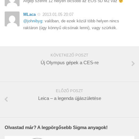
Árgép szerint 12 helyen olcsóbb az EOS 5D M2 váz
MLaca
2013.01.05 20:07
@johnibyg
: valóban, de ezek közül több helyen nincs
raktáron (úgy könnyű olcsónak lenni), vagy szürkék.
KÖVETKEZŐ POSZT
Új Olympus gépek a CES-re
ELŐZŐ POSZT
Leica – a legenda újjászületése
Olvastad már? A legpörgősebb Sigma anyagok!