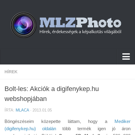
Hírek
HÍREK
Pletykák
Bolt-les: Akciók a digifenykep.hu
Cikkek
webshopjában
Szoftver
ÍRTA:
MLACA
· 2013.01.05
Firmware
Böngészéseim közepette láttam, hogy a
Mediker
Tudástár
(digifenykep.hu) oldalán
több termék igen jó áron