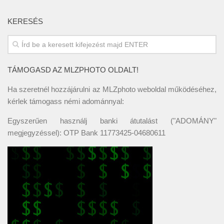
KERESÉS
TÁMOGASD AZ MLZPHOTO OLDALT!
Ha szeretnél hozzájárulni az MLZphoto weboldal működéséhez,
kérlek támogass némi adománnyal:
Egyszerűen használj banki átutalást ("ADOMÁNY"
megjegyzéssel): OTP Bank 11773425-04680611