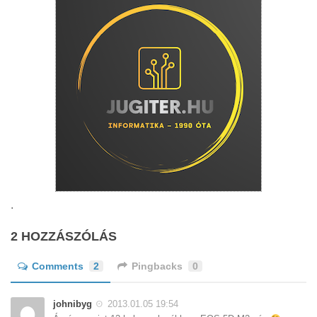
.
2 HOZZÁSZÓLÁS
Comments
2
Pingbacks
0
johnibyg
2013.01.05 19:54