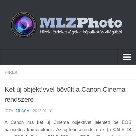
Hírek
HÍREK
Pletykák
Két új objektívvel bővült a Canon Cinema
Cikkek
rendszere
Szoftver
ÍRTA:
MLACA
· 2013.01.10
Firmware
A Canon ma két új Cinema objektívet jelentett be EOS
Tudástár
bajonettes kameráikhoz. Az új lencserendszerek (a
CN-E 14