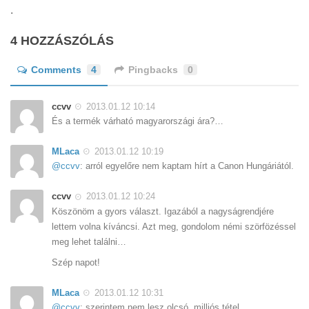
.
4 HOZZÁSZÓLÁS
Comments
4
Pingbacks
0
ccvv
2013.01.12 10:14
És a termék várható magyarországi ára?…
MLaca
2013.01.12 10:19
@ccvv
: arról egyelőre nem kaptam hírt a Canon Hungáriától.
ccvv
2013.01.12 10:24
Köszönöm a gyors választ. Igazából a nagyságrendjére
lettem volna kíváncsi. Azt meg, gondolom némi szörfözéssel
meg lehet találni…
Szép napot!
MLaca
2013.01.12 10:31
@ccvv
: szerintem nem lesz olcsó. milliós tétel.