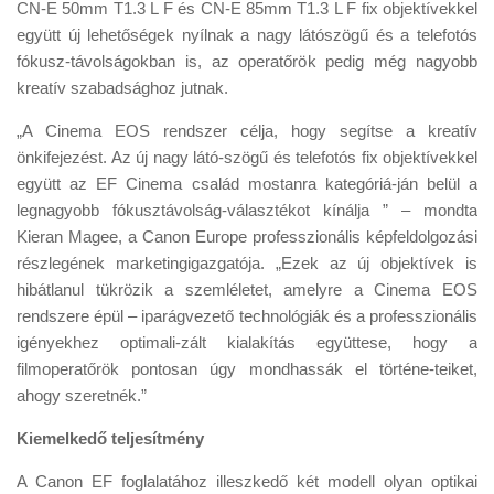
CN-E 50mm T1.3 L F és CN-E 85mm T1.3 L F fix objektívekkel
együtt új lehetőségek nyílnak a nagy látószögű és a telefotós
fókusz-távolságokban is, az operatőrök pedig még nagyobb
kreatív szabadsághoz jutnak.
„A Cinema EOS rendszer célja, hogy segítse a kreatív
önkifejezést. Az új nagy látó-szögű és telefotós fix objektívekkel
együtt az EF Cinema család mostanra kategóriá-ján belül a
legnagyobb fókusztávolság-választékot kínálja ” – mondta
Kieran Magee, a Canon Europe professzionális képfeldolgozási
részlegének marketingigazgatója. „Ezek az új objektívek is
hibátlanul tükrözik a szemléletet, amelyre a Cinema EOS
rendszere épül – iparágvezető technológiák és a professzionális
igényekhez optimali-zált kialakítás együttese, hogy a
filmoperatőrök pontosan úgy mondhassák el történe-teiket,
ahogy szeretnék.”
Kiemelkedő teljesítmény
A Canon EF foglalatához illeszkedő két modell olyan optikai