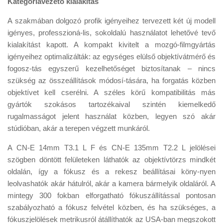
Kategóriavezető kialakítás
A szakmában dolgozó profik igényeihez tervezett két új modell
igényes, professzioná-lis, sokoldalú használatot lehetővé tevő
kialakítást kapott. A kompakt kivitelt a mozgó-filmgyártás
igényeihez optimalizálták: az egységes elülső objektívátmérő és
fogosz-tás egyszerű kezelhetőséget biztosítanak – nincs
szükség az összeállítások módosí-tására, ha forgatás közben
objektívet kell cserélni. A széles körű kompatibilitás más
gyártók szokásos tartozékaival szintén kiemelkedő
rugalmasságot jelent használat közben, legyen szó akár
stúdióban, akár a terepen végzett munkáról.
A CN-E 14mm T3.1 L F és CN-E 135mm T2.2 L jelölései
szögben döntött felületeken láthatók az objektívtörzs mindkét
oldalán, így a fókusz és a rekesz beállításai köny-nyen
leolvashatók akár hátulról, akár a kamera bármelyik oldaláról. A
mintegy 300 fokban elforgatható fókuszállítással pontosan
szabályozható a fókusz felvétel közben, és ha szükséges, a
fókuszjelölések metrikusról átállíthatók az USA-ban megszokott