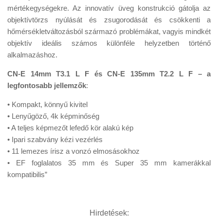
mértékegységekre. Az innovatív üveg konstrukció gátolja az
objektívtörzs nyúlását és zsugorodását és csökkenti a
hőmérsékletváltozásból származó problémákat, vagyis mindkét
objektív ideális számos különféle helyzetben történő
alkalmazáshoz.
CN-E 14mm T3.1 L F és CN-E 135mm T2.2 L F – a
legfontosabb jellemzők
:
• Kompakt, könnyű kivitel
• Lenyűgöző, 4k képminőség
• A teljes képmezőt lefedő kör alakú kép
• Ipari szabvány kézi vezérlés
• 11 lemezes írisz a vonzó elmosásokhoz
• EF foglalatos 35 mm és Super 35 mm kamerákkal
kompatibilis”
Hirdetések: