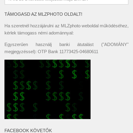
TÁMOGASD AZ MLZPHOTO OLDALT!
Ha szeretnél hozzájárulni az MLZphoto weboldal működéséhez,
kérlek támogass némi adománnyal:
Egyszerűen használj banki átutalást ("ADOMÁNY"
megjegyzéssel): OTP Bank 11773425-04680611
FACEBOOK KÖVETŐK