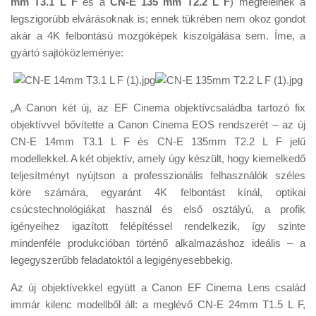
mm T3.1 L F
és a
CN-E 135 mm T2.2 L F
) megfelelnek a
Tanácsok
legszigorúbb elvárásoknak is; ennek tükrében nem okoz gondot
Érdekességek
akár a 4K felbontású mozgóképek kiszolgálása sem. Íme, a
gyártó sajtóközleménye:
Helyszíni Riport
E-BB
„A Canon két új, az EF Cinema objektívcsaládba tartozó fix
objektívvel bővítette a Canon Cinema EOS rendszerét – az új
CN-E 14mm T3.1 L F és CN-E 135mm T2.2 L F jelű
modellekkel. A két objektív, amely úgy készült, hogy kiemelkedő
teljesítményt nyújtson a professzionális felhasználók széles
köre számára, egyaránt 4K felbontást kínál, optikai
csúcstechnológiákat használ és első osztályú, a profik
igényeihez igazított felépítéssel rendelkezik, így szinte
mindenféle produkcióban történő alkalmazáshoz ideális – a
legegyszerűbb feladatoktól a legigényesebbekig.
Az új objektívekkel együtt a Canon EF Cinema Lens család
immár kilenc modellből áll: a meglévő CN-E 24mm T1.5 L F,