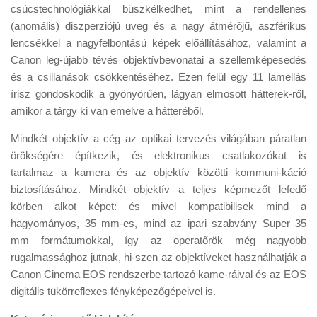
csúcstechnológiákkal büszkélkedhet, mint a rendellenes
(anomális) diszperziójú üveg és a nagy átmérőjű, aszférikus
lencsékkel a nagyfelbontású képek előállításához, valamint a
Canon leg-újabb tévés objektívbevonatai a szellemképesedés
és a csillanások csökkentéséhez. Ezen felül egy 11 lamellás
írisz gondoskodik a gyönyörűen, lágyan elmosott hátterek-ről,
amikor a tárgy ki van emelve a hátteréből.
Mindkét objektív a cég az optikai tervezés világában páratlan
örökségére építkezik, és elektronikus csatlakozókat is
tartalmaz a kamera és az objektív közötti kommuni-káció
biztosításához. Mindkét objektív a teljes képmezőt lefedő
körben alkot képet: és mivel kompatibilisek mind a
hagyományos, 35 mm-es, mind az ipari szabvány Super 35
mm formátumokkal, így az operatőrök még nagyobb
rugalmassághoz jutnak, hi-szen az objektíveket használhatják a
Canon Cinema EOS rendszerbe tartozó kame-ráival és az EOS
digitális tükörreflexes fényképezőgépeivel is.