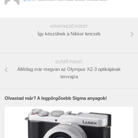
KÖVETKEZŐ POSZT
Így készülnek a Nikkor lencsék
ELŐZŐ POSZT
Állítólag már megvan az Olympus XZ-3 optikájának
tervrajza
Olvastad már? A legpörgősebb Sigma anyagok!