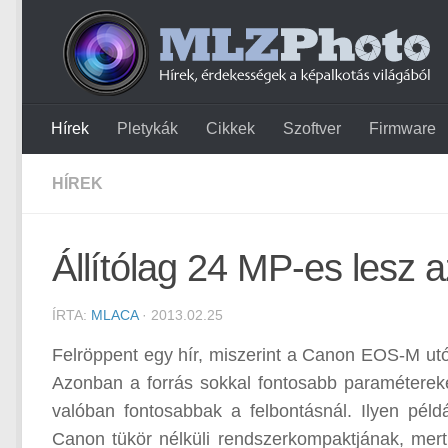
Hírek
Pletykák
Cikkek
Szoftver
Firmware
HÍREK
Állítólag 24 MP-es lesz
ÍRTA:
MLACA
· 2013.02.25
Felröppent egy hír, miszerint a Canon EOS-M ut
Azonban a forrás sokkal fontosabb paramétereke
valóban fontosabbak a felbontásnál. Ilyen péld
Canon tükör nélküli rendszerkompaktjának, mert