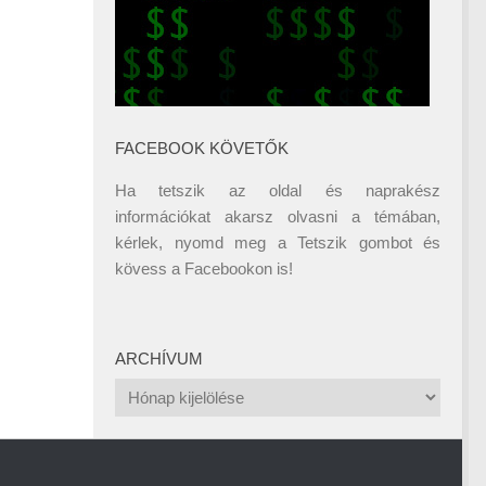
FACEBOOK KÖVETŐK
Ha tetszik az oldal és naprakész
információkat akarsz olvasni a témában,
kérlek, nyomd meg a Tetszik gombot és
kövess a
Facebookon
is!
ARCHÍVUM
Archívum