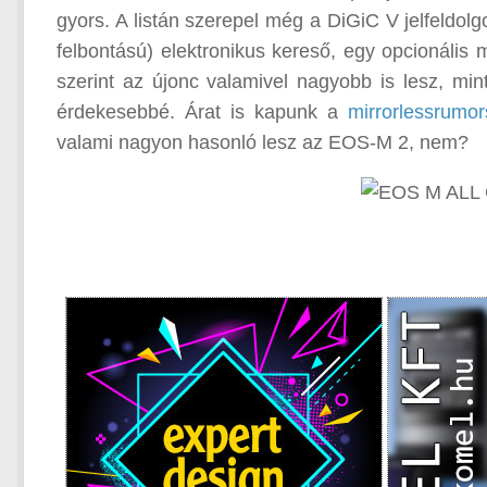
gyors. A listán szerepel még a DiGiC V jelfeldol
felbontású) elektronikus kereső, egy opcionális 
szerint az újonc valamivel nagyobb is lesz, min
érdekesebbé. Árat is kapunk a
mirrorlessrumo
valami nagyon hasonló lesz az EOS-M 2, nem?