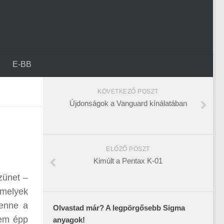
E-BB
KÖVETKEZŐ POSZT
Újdonságok a Vanguard kínálatában
ELŐZŐ POSZT
Kimúlt a Pentax K-01
zünet –
amelyek
lenne a
Olvastad már? A legpörgősebb Sigma
nem épp
anyagok!