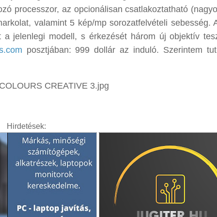
gozó processzor, az opcionálisan csatlakoztatható (nagy
markolat, valamint 5 kép/mp sorozatfelvételi sebesség. A
t a jelenlegi modell, s érkezését három új objektív tes
rs.com
posztjában: 999 dollár az induló. Szerintem tut
Hirdetések: