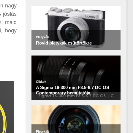
on nagy
 jóslás
zi majd
i, hogy