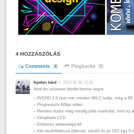
.
4 HOZZÁSZÓLÁS
Comments
4
Pingbacks
0
fejetlen bárd
2013.02.26 12:16
Amit én szívesen látnék benne végre:
– AVCHD 2.0 (ezt már minden MILC tudja, még a 99 e
– Progresszív 60fps videó
– Rendes dudor még mindig jobb markolat, mint ez 
– Kihajtható LCD
– Emberes sebességű AF
– Két vezérlőtárcsa (blende, záridő és az ISO egy F