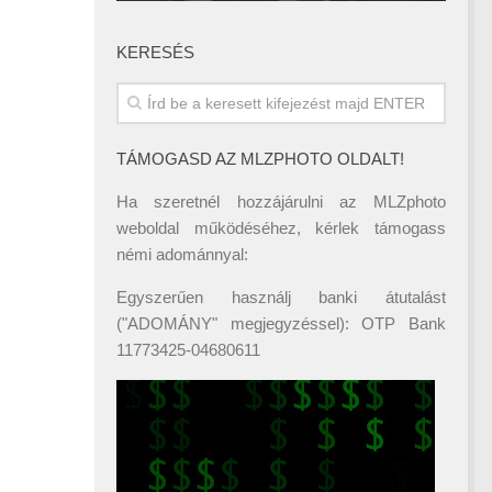
KERESÉS
TÁMOGASD AZ MLZPHOTO OLDALT!
Ha szeretnél hozzájárulni az MLZphoto
weboldal működéséhez, kérlek támogass
némi adománnyal:
Egyszerűen használj banki átutalást
("ADOMÁNY" megjegyzéssel): OTP Bank
11773425-04680611