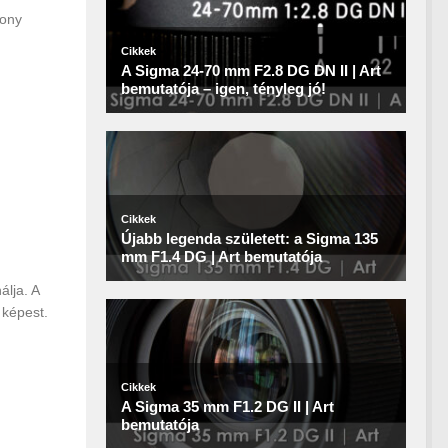
Sony
álja. A
 képest.