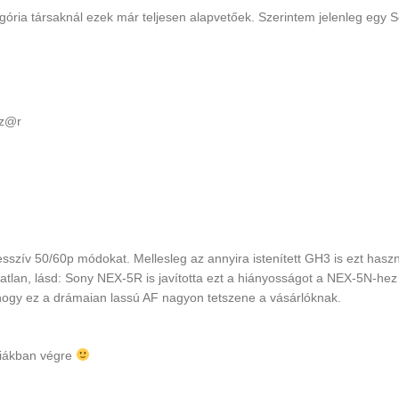
gória társaknál ezek már teljesen alapvetőek. Szerintem jelenleg egy 
sz@r
sszív 50/60p módokat. Mellesleg az annyira istenített GH3 is ezt haszn
tlan, lásd: Sony NEX-5R is javította ezt a hiányosságot a NEX-5N-hez
 hogy ez a drámaian lassú AF nagyon tetszene a vásárlóknak.
riákban végre