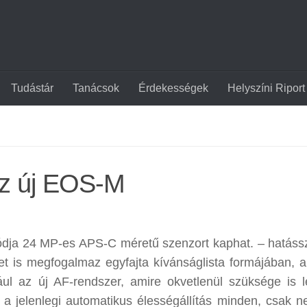
Tudástár
Tanácsok
Érdekességek
Helyszíni Riport
 az új EOS-M
ódja 24 MP-es APS-C méretű szenzort kaphat. – hatáss
t is megfogalmaz egyfajta kívánságlista formájában, 
ául az új AF-rendszer, amire okvetlenül szüksége is 
 a jelenlegi automatikus élességállítás minden, csak 