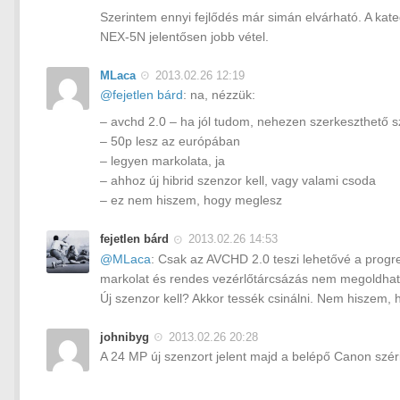
Szerintem ennyi fejlődés már simán elvárható. A kate
NEX-5N jelentősen jobb vétel.
MLaca
2013.02.26 12:19
@fejetlen bárd
: na, nézzük:
– avchd 2.0 – ha jól tudom, nehezen szerkeszthető 
– 50p lesz az európában
– legyen markolata, ja
– ahhoz új hibrid szenzor kell, vagy valami csoda
– ez nem hiszem, hogy meglesz
fejetlen bárd
2013.02.26 14:53
@MLaca
: Csak az AVCHD 2.0 teszi lehetővé a progre
markolat és rendes vezérlőtárcsázás nem megoldhata
Új szenzor kell? Akkor tessék csinálni. Nem hiszem,
johnibyg
2013.02.26 20:28
A 24 MP új szenzort jelent majd a belépő Canon szé