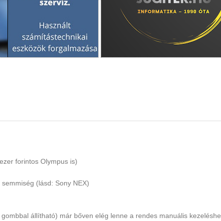
zer forintos Olympus is)
a semmiség (lásd: Sony NEX)
n gombbal állítható) már bőven elég lenne a rendes manuális kezelésh