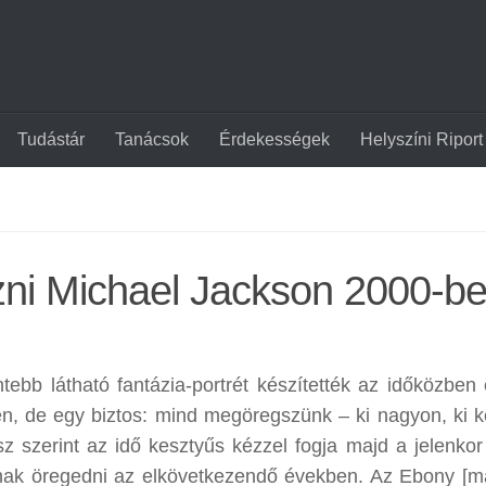
Tudástár
Tanácsok
Érdekességek
Helyszíni Riport
ézni Michael Jackson 2000-b
tebb látható fantázia-portrét készítették az időközben 
len, de egy biztos: mind megöregszünk – ki nagyon, ki 
 szerint az idő kesztyűs kézzel fogja majd a jelenkor
nak öregedni az elkövetkezendő években. Az Ebony [m