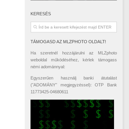
KERESÉS
TÁMOGASD AZ MLZPHOTO OLDALT!
Ha szeretnél hozzájárulni az MLZphoto
weboldal működéséhez, kérlek támogass
némi adománnyal:
Egyszerűen használj banki átutalást
("ADOMÁNY" megjegyzéssel): OTP Bank
11773425-04680611