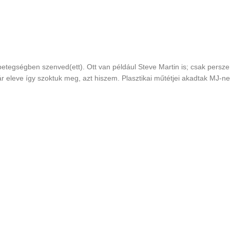
 betegségben szenved(ett). Ott van például Steve Martin is; csak persze
eleve így szoktuk meg, azt hiszem. Plasztikai műtétjei akadtak MJ-ne