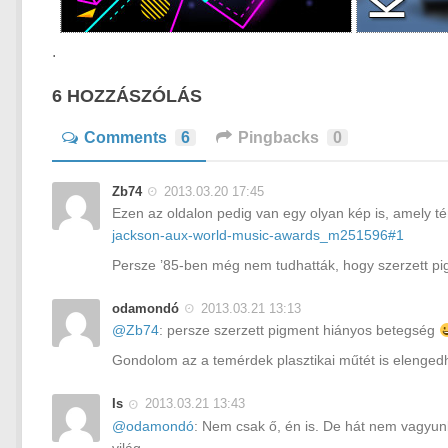
.
6 HOZZÁSZÓLÁS
Comments
6
Pingbacks
0
Zb74
2013.03.20 17:45
Ezen az oldalon pedig van egy olyan kép is, amely t
jackson-aux-world-music-awards_m251596#1
Persze ’85-ben még nem tudhatták, hogy szerzett pig
odamondó
2013.03.21 13:13
@Zb74
: persze szerzett pigment hiányos betegség
Gondolom az a temérdek plasztikai műtét is elengedh
Is
2013.03.21 13:43
@odamondó
: Nem csak ő, én is. De hát nem vagyun
világ.