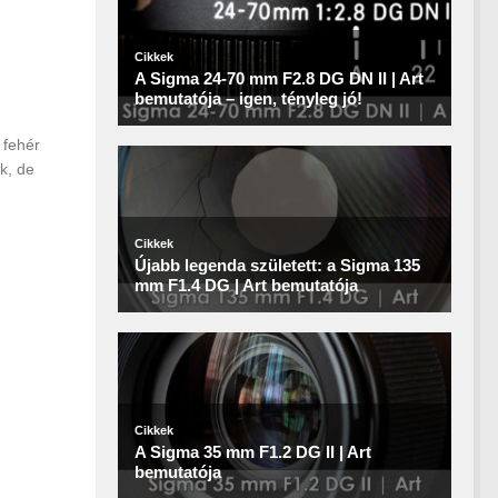
 fehér
k, de