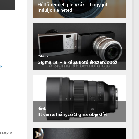
l-
 szép a