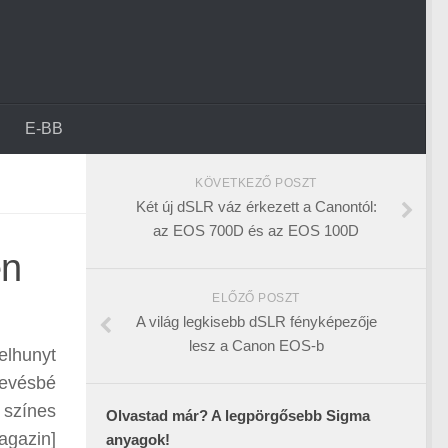
E-BB
KÖVETKEZŐ POSZT
Két új dSLR váz érkezett a Canontól:
az EOS 700D és az EOS 100D
en
ELŐZŐ POSZT
A világ legkisebb dSLR fényképezője
lesz a Canon EOS-b
elhunyt
kevésbé
 színes
Olvastad már? A legpörgősebb Sigma
agazin]
anyagok!