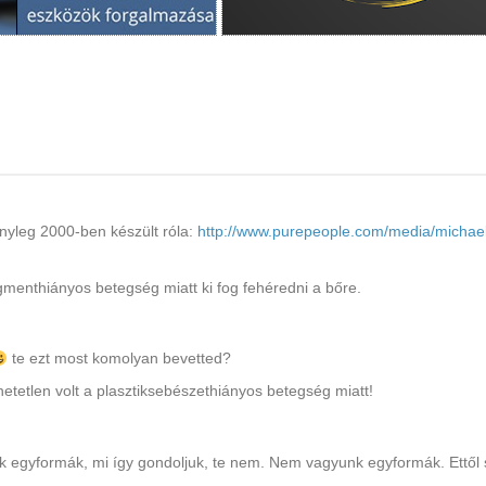
ényleg 2000-ben készült róla:
http://www.purepeople.com/media/michae
menthiányos betegség miatt ki fog fehéredni a bőre.
te ezt most komolyan bevetted?
etetlen volt a plasztiksebészethiányos betegség miatt!
k egyformák, mi így gondoljuk, te nem. Nem vagyunk egyformák. Ettől