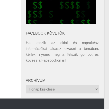
FACEBOOK KÖVETŐK
Ha tetszik az oldal és naprakész
információkat akarsz olvasni a témában,
kérlek, nyomd meg a Tetszik gombot és
kövess a
Facebookon
is!
ARCHÍVUM
Archívum