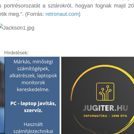
us portrésorozatát a sztárokról, hogyan fognak majd 2
etik meg.”. (Forrás:
retronaut.com
)
Hirdetések: