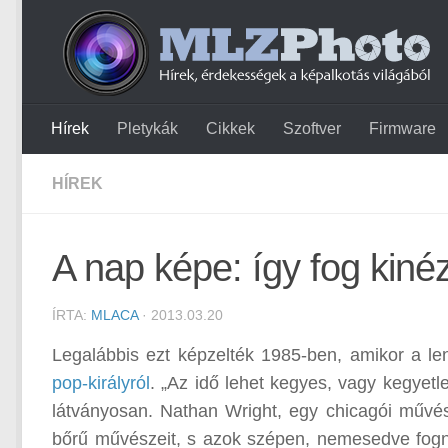
Hírek
Pletykák
Cikkek
Szoftver
Firmware
HÍREK
A nap képe: így fog kin
ÍRTA:
MLACA
· 2013.03.20
Legalábbis ezt képzelték 1985-ben, amikor a len
pop-királyról
. „Az idő lehet kegyes, vagy kegyet
látványosan. Nathan Wright, egy chicagói művész
bőrű művészeit, s azok szépen, nemesedve fog