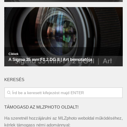
KERESÉS
TÁMOGASD AZ MLZPHOTO OLDALT!
Ha szeretnél hozzájárulni az MLZphoto weboldal működéséhez,
kérlek támogass némi adománnyal: