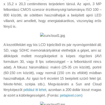
x 15,2 x 20,3 centiméteres terjedelem társul. Az apró, 3 MP
felbontású CMOS szenzor érzékenységi tartománya ISO 100 –
800 közötti, de sötétben használhatjuk a beépített apró LED
villanót, ami amellett, hogy energiatakarékos, viszonylag erős
fényű is.
A kezelőfelület egy kis LCD kijelzőből és pár nyomógombból áll;
SD, vagy SDHC memóriakártyákkal etethetjük a gépet, ami az
állóképek mellett mozgóképeket is képes rögzíteni (AVI
formátum 30, vagy 8 fps sebességgel – a felbontásról nincs
adat). A fókusz háromállású: makró (25-35 cm között), portré
(60-150 cm között), vagy normál (150 cm és efölött) módban
használhatjuk. Az igazi lo-fi érzetért 15 beépített szűrő felel (pl.
fekete-fehér, szépia stb.). Megvásárolni a Sun and Cloud
fényképezőt
például itt lehet
, azonban a 200 dollár kissé magas
ár ezért a különlegességért. (Forrás:
petapixel.com
)