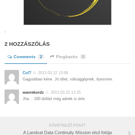
.
2 HOZZÁSZÓLÁS
Comments
2
Pingbacks
0
ColT
2013.03.22 13:06
Gagyiárban kéne. Jó ötlet, válsággépnek, ilyesmire.
wavrekordz
2013.03.22 13:25
Jha… 100 dollárt még adnék is érte.
KÖVETKEZŐ POSZT
A Landsat Data Continuity Mission első fotója