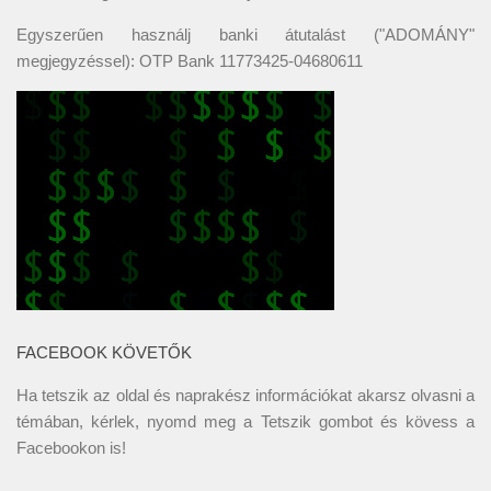
Egyszerűen használj banki átutalást ("ADOMÁNY"
megjegyzéssel): OTP Bank 11773425-04680611
FACEBOOK KÖVETŐK
Ha tetszik az oldal és naprakész információkat akarsz olvasni a
témában, kérlek, nyomd meg a Tetszik gombot és kövess a
Facebookon
is!