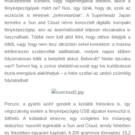
működhetnek kurbliról, vagy napenergiával feltöltve, akkor a
Tanácsok
fényképezőgépek miért ne? Nos, úgy tűnik, hogy de, ezek az
Érdekességek
eszközök is lehetnek „önfenntartóak”. A Superheadz Japan
terméke a Sun and Cloud névre keresztelt digitális kompakt
Helyszíni Riport
fényképezőgép, ami az áramhálózattól teljesen elszakadva is
E-BB
használható. Többé nem kell attól félni, hogy otthon felejtjük a
töltőt, vagy hogy nem lesz útközben sehol konnektor: a masina
tetőlemezén szolárcellák találhatóak, melyek napos időben
folyamatosan töltik a beépített akkut. Beborult? Netán éjszaka
van? Semmi baj, a zsíros ebédet/vacsorát egy kis kurblizással
tiszta energiává alakíthatjuk – a fotós szafari az utolsó zsömléig
folytatódhat!
Persze, a gyártó azért gondolt a lustább fotósokra is, így
végszükség esetén a fényképezőgép USB aljzaton keresztül is
tölthető. A külalakot elnézve, egy szögletes kis műanyag
dobozhoz hasonlít leginkább a Sun and Cloud, amely fehérben
és feketében egyaránt kapható. A 200 grammos tömeghez 15,2