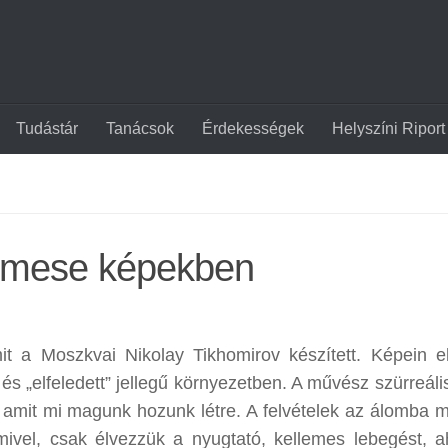
Tudástár
Tanácsok
Érdekességek
Helyszíni Riport
– mese képekben
t a Moszkvai Nikolay Tikhomirov készített. Képein e
 és „elfeledett” jellegű környezetben. A művész szürreáli
amit mi magunk hozunk létre. A felvételek az álomba m
ivel, csak élvezzük a nyugtató, kellemes lebegést, 