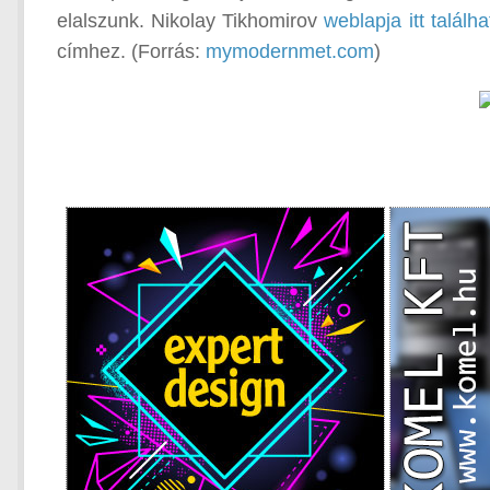
elalszunk. Nikolay Tikhomirov
weblapja itt találha
címhez. (Forrás:
mymodernmet.com
)