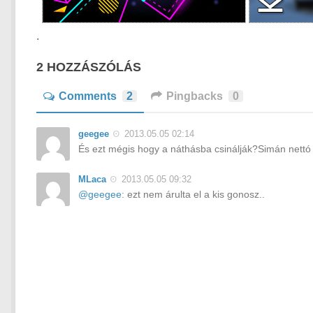
.
2 HOZZÁSZÓLÁS
Comments
2
Pingbacks
0
geegee
2013.05.05 02:14
És ezt mégis hogy a náthásba csinálják?Simán nettó 
MLaca
2013.05.05 09:32
@geegee
: ezt nem árulta el a kis gonosz..