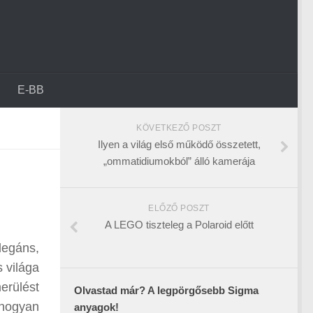
E-BB
KÖVETKEZŐ POSZT
Ilyen a világ első működő összetett,
„ommatidiumokból” álló kamerája
ELŐZŐ POSZT
A LEGO tiszteleg a Polaroid előtt
legáns,
s világa
erülést
Olvastad már? A legpörgősebb Sigma
ahogyan
anyagok!