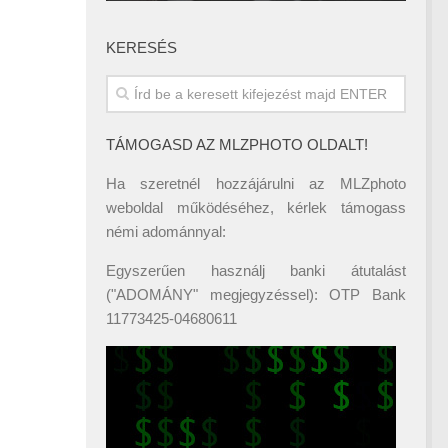
KERESÉS
TÁMOGASD AZ MLZPHOTO OLDALT!
Ha szeretnél hozzájárulni az MLZphoto
weboldal működéséhez, kérlek támogass
némi adománnyal:
Egyszerűen használj banki átutalást
("ADOMÁNY" megjegyzéssel): OTP Bank
11773425-04680611