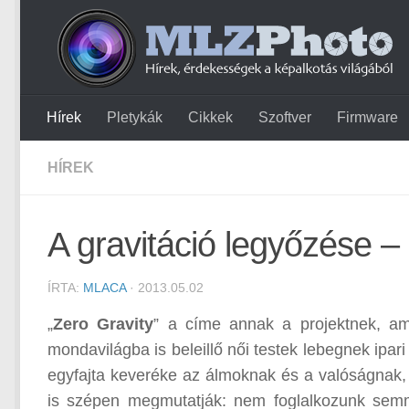
Hírek
Pletykák
Cikkek
Szoftver
Firmware
HÍREK
A gravitáció legyőzése 
ÍRTA:
MLACA
· 2013.05.02
„
Zero Gravity
” a címe annak a projektnek, ami
mondavilágba is beleillő női testek lebegnek ipari
egyfajta keveréke az álmoknak és a valóságnak, 
is szépen megmutatják: nem foglalkozunk semm