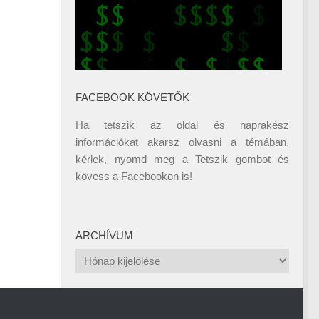
FACEBOOK KÖVETŐK
Ha tetszik az oldal és naprakész
információkat akarsz olvasni a témában,
kérlek, nyomd meg a Tetszik gombot és
kövess a
Facebookon
is!
ARCHÍVUM
Archívum