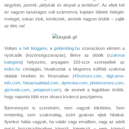
Tanácsok
tárgyfotó, portrék, pletykák és tények a terítéken
”. Az eltelt két
év nagyon tanulságos volt számomra; kaptam tőletek hideget-
Érdekességek
meleget, sokan írtok, kérdeztek, aminek nagyon örülök – zajlik
Helyszíni Riport
az élet, na!
E-BB
Voltam
a hét bloggere
, a
goldenblog.hu
szavazáson elértem a
nyolcadik (közönségszavazás), illetve az ötödik (
szakmai
kategória
) helyezést, anyagaim 163-szor szerepeltek az
index.hu
címlapján, hivatkoztak a blogomra külföldi szakmai
oldalak híreiben és fórumaiban (
43rumors.com
,
digicame-
info.com
,
fotoactualidad.com
,
dpreview.com
,
photorumors.com
,
gizmodo.com
,
petapixel.com
), de aminek a legjobban örülök,
hogy naponta több ezer olvasó kíváncsi posztjaimra.
Bármennyire is szeretném, nem vagyok tökéletes. Sem
emberileg, sem szakmailag, ezért gyakran ejtek hibákat.
Ilyenkor hálás vagyok, ha valaki vagy emailben, vagy az adott
poszt hozzászólásaiban kiigazít, kiegészít – nem könnyű