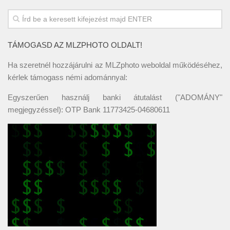
TÁMOGASD AZ MLZPHOTO OLDALT!
Ha szeretnél hozzájárulni az MLZphoto weboldal működéséhez,
kérlek támogass némi adománnyal:
Egyszerűen használj banki átutalást ("ADOMÁNY"
megjegyzéssel): OTP Bank 11773425-04680611