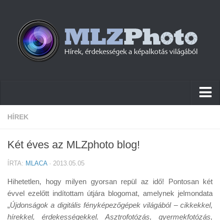
Hírek
HÍREK
Pletykák
Két éves az MLZphoto blog!
Cikkek
ÍRTA:
MLACA
· 2013.05.05
Szoftver
Hihetetlen, hogy milyen gyorsan repül az idő! Pontosan két
Firmware
évvel ezelőtt indítottam útjára blogomat, amelynek jelmondata
„
Tudástár
Újdonságok a digitális fényképezőgépek világából – cikkekkel,
hírekkel, érdekességekkel. Asztrofotózás, gyermekfotózás,