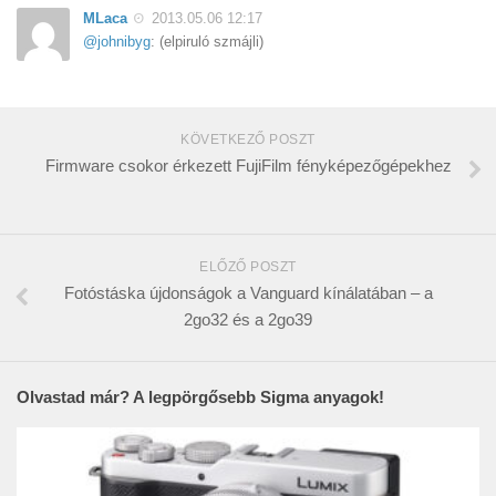
MLaca
2013.05.06 12:17
@johnibyg
: (elpiruló szmájli)
KÖVETKEZŐ POSZT
Firmware csokor érkezett FujiFilm fényképezőgépekhez
ELŐZŐ POSZT
Fotóstáska újdonságok a Vanguard kínálatában – a
2go32 és a 2go39
Olvastad már? A legpörgősebb Sigma anyagok!