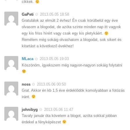
cikkek.
GaPeti
2013.05.05 18:58
Gratulálok az elmúlt 2 évhez! Én csak körülbelül egy éve
olvasom a blogodat, de azóta szinte minden nap itt vagyok
egy kis friss hírért vagy csak egy kis pletykáért.
Remélem még sokáig olvashatom a blogodat, sok sikert és
kitartást a következő évekhez!
MLaca
2013.05.05 19:03
Köszönöm, igyekszem még nagyon-nagyon sokáig folytatni
noss
2013.05.06 00:50
Grat. Akkor én kb 1,5 éve érdeklődök komolyabban a fotózás
iránt.
johnibyg
2013.05.06 11:47
Tavaly január óta követem a blogot, azóta sokkal jobban
érdekel a fényképészet