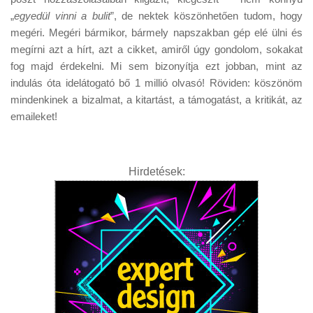
„
egyedül vinni a bulit
”, de nektek köszönhetően tudom, hogy
megéri. Megéri bármikor, bármely napszakban gép elé ülni és
megírni azt a hírt, azt a cikket, amiről úgy gondolom, sokakat
fog majd érdekelni. Mi sem bizonyítja ezt jobban, mint az
indulás óta idelátogató bő 1 millió olvasó! Röviden: köszönöm
mindenkinek a bizalmat, a kitartást, a támogatást, a kritikát, az
emaileket!
Hirdetések: