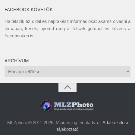
FACEBOOK KÖVETŐK
Ha tetszik az oldal és naprakész információkat akarsz olvasni a
témában, kérlek, nyomd meg a Tetszik gombot és kövess a
Facebookon
is!
ARCHÍVUM
Archívum
MLZphoto © 2011-2026. Minden jog fenntartva. |
Adatkezelesi
tájékoztató