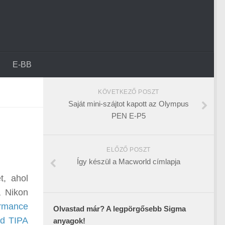
E-BB
KÖVETKEZŐ POSZT
Saját mini-szájtot kapott az Olympus
PEN E-P5
ELŐZŐ POSZT
Így készül a Macworld címlapja
t, ahol
a Nikon
rmance
Olvastad már? A legpörgősebb Sigma
d TIPA
anyagok!