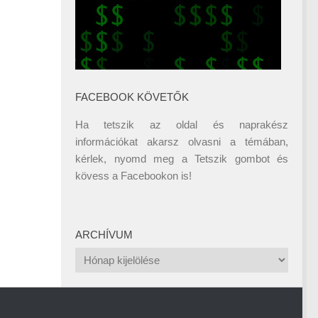
FACEBOOK KÖVETŐK
Ha tetszik az oldal és naprakész
információkat akarsz olvasni a témában,
kérlek, nyomd meg a Tetszik gombot és
kövess a
Facebookon
is!
ARCHÍVUM
Archívum