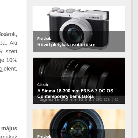
sárolt,
ba. Aki
R szett
tje 10%
jelent,
:
május
rmékek