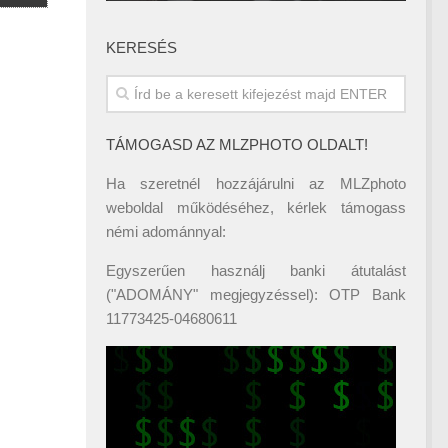
KERESÉS
TÁMOGASD AZ MLZPHOTO OLDALT!
Ha szeretnél hozzájárulni az MLZphoto
weboldal működéséhez, kérlek támogass
némi adománnyal:
Egyszerűen használj banki átutalást
("ADOMÁNY" megjegyzéssel): OTP Bank
11773425-04680611