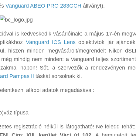
 és
Vanguard ABEO PRO 283GCH
állványt).
ióval is kedveskedik vásárlóinak: a május 17-én megvá
ptikákhoz
Vanguard ICS Lens
objektívtok jár ajándék
ul, hiszen minden megvásárolt/megrendelt Nikon dSL
 még mindig nem minden: a Vanguard teljes szortimen
zakmai napon! Sőt, a szervezők a rendezvényen meg
ard Pampas II
táskát sorsolnak ki.
jelentkezni alábbi adatok megadásával:
p)váz típusa
es regisztráció nélkül is látogatható! Ne feledd tehát
EN
!
Cím
:
XIII. kerület Váci út 102.
A bemutatott te