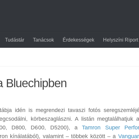
Tudástár
Tanácsok
Érdekességek
Helyszíni Riport
a Bluechipben
ábja idén is megrendezi tavaszi fotós seregszemléjé
gcsodálni, körbeszaglászni. A listán megtalálhatjuk 
D7100, D800, D600, D5200), a
Tamron Super Perfo
ron kínálatából), valamint – többek között – a
Vanguar