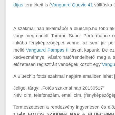
díjas
termékeit is (
Vanguard Quovio 41
válltáska
A szakmai nap alkalmából a bluechip.hu több akc
vagy megrendelt Tamron Super Performance o
inkább fényképezőgépet venne, az sem jár pór
mellé
Vanguard Pampas II
táskát kapunk. De ez
kedvezménnyel vásárolható/rendelhető meg a s
előzetesen regisztrált vendégek között egy
Vangu
A Bluechip fotós szakmai napjára emailben lehet 
Jelige, tárgy: „Fotós szakmai nap 20130517”
Név, cím, telefonszám, email cím, (fényképezőgé
Természetesen a rendezvény ingyenesen és előzet
17-én
FOTÓS SZAKMAI NAP A BLUECHIPB