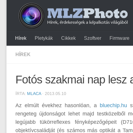
Hírek
Pletykák
Cikkek
Szoftver
Firmware
HÍREK
Fotós szakmai nap lesz 
ÍRTA:
MLACA
· 2013.05.10
Az elmúlt évekhez hasonlóan, a
bluechip.hu
st
rengeteg újdonságot lehet majd testközelből me
legújabb tükörreflexes fényképezőgépeit (
objektívcsaládját (és számos más optikát a Tam