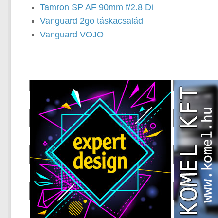
Tamron SP AF 90mm f/2.8 Di
Vanguard 2go táskacsalád
Vanguard VOJO