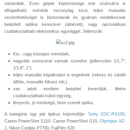
vásároltak. Ezen gépek képminősége már számukra is
elfogadható, méretük viszonylag kicsi, teljes manuális
vezérelhetőséget is biztosítanak és gyakran rendelkeznek
beépített optikai keresővel (átnézeti), vagy opcionálisan
csatlakoztatható elektronikus egységgel. Jellemzők:
Kis-, vagy közepes méretűek,
nagyobb szenzorral vannak szerelve (jellemzően 1/1.7”,
1/1.6”, 1”),
teljes manuális képalkotást is engednek (rekesz és záridő
állítás, manuális fókusz stb.),
van adott esetben beépítet keresőjük, illetve
csatlakoztatható külső egység,
fényerős, jó minőségű, fixen szerelt optika.
A kategória egy pár tipikus képviselője:
Sony DSC-RX100
,
Canon PowerShot S110, Canon PowerShot G15,
Olympus XZ-
2
, Nikon Coolpix P7700, FujiFilm X20