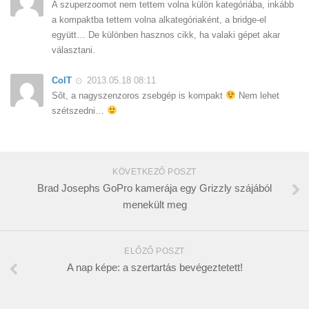
A szuperzoomot nem tettem volna külön kategóriába, inkább
a kompaktba tettem volna alkategóriaként, a bridge-el
együtt… De különben hasznos cikk, ha valaki gépet akar
választani.
ColT
2013.05.18 08:11
Sőt, a nagyszenzoros zsebgép is kompakt
Nem lehet
szétszedni…
KÖVETKEZŐ POSZT
Brad Josephs GoPro kamerája egy Grizzly szájából
menekült meg
ELŐZŐ POSZT
A nap képe: a szertartás bevégeztetett!