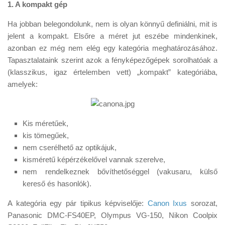
Tanácsok
1. A kompakt gép
Érdekességek
Ha jobban belegondolunk, nem is olyan könnyű definiálni, mit is
jelent a kompakt. Elsőre a méret jut eszébe mindenkinek,
Helyszíni Riport
azonban ez még nem elég egy kategória meghatározásához.
E-BB
Tapasztalataink szerint azok a fényképezőgépek sorolhatóak a
(klasszikus, igaz értelemben vett) „kompakt” kategóriába,
amelyek:
Kis méretűek,
kis tömegűek,
nem cserélhető az optikájuk,
kisméretű képérzékelővel vannak szerelve,
nem rendelkeznek bővíthetőséggel (vakusaru, külső
kereső és hasonlók).
A kategória egy pár tipikus képviselője:
Canon Ixus
sorozat,
Panasonic DMC-FS40EP, Olympus VG-150, Nikon Coolpix