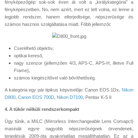
fényképezőgép sok-sok éven át volt a „királykategória” a
fényképészetben. No, nem azért, mert ez lett volna, ez lenne a
legjobb rendszer, hanem elterjedtsége, népszerűsége és
számos hasznos szolgáltatása miatt. Főbb jellemzői:
Cserélhető objektív,
optikai kereső,
nagy szenzor (jellemzően 4/3, APS-C, APS-H, illetve Full
Frame),
számos kiegészítővel való bővíthetőség.
A kategória egy pár tipikus képviselője: Canon EOS 1Dx,
Nikon
D800
,
Canon EOS 700D
,
Nikon D7100
, Pentax K-5 II
4. A tükör nélküli rendszerkompakt
Úgy tűnik, a MILC (Mirrorless Interchangeable Lens Comapct)
masinák egyre nagyobb népszerűségnek örvendenek,
terjedésük 2009-óta gyakorlatilag megállíthatatlan. Ez az a