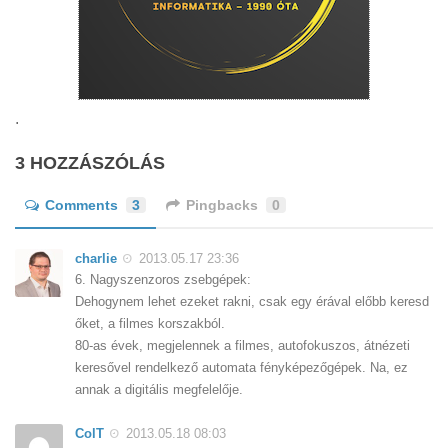
.
3 HOZZÁSZÓLÁS
Comments
3
Pingbacks
0
charlie
2013.05.17 23:36
6. Nagyszenzoros zsebgépek:
Dehogynem lehet ezeket rakni, csak egy érával előbb keresd
őket, a filmes korszakból.
80-as évek, megjelennek a filmes, autofokuszos, átnézeti
keresővel rendelkező automata fényképezőgépek. Na, ez
annak a digitális megfelelője.
ColT
2013.05.18 08:03