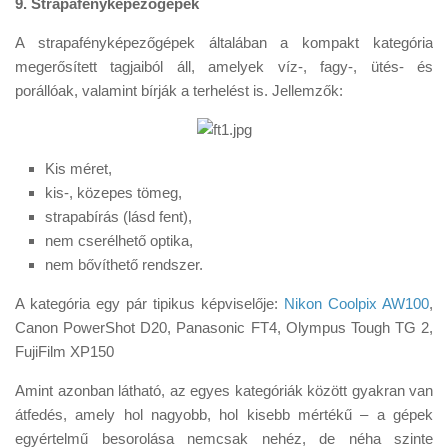
9. Strapafényképezőgépek
A strapafényképezőgépek általában a kompakt kategória
megerősített tagjaiból áll, amelyek víz-, fagy-, ütés- és
porállóak, valamint bírják a terhelést is. Jellemzők:
Kis méret,
kis-, közepes tömeg,
strapabírás (lásd fent),
nem cserélhető optika,
nem bővíthető rendszer.
A kategória egy pár tipikus képviselője:
Nikon Coolpix AW100
,
Canon PowerShot D20, Panasonic FT4, Olympus Tough TG 2,
FujiFilm XP150
Amint azonban látható, az egyes kategóriák között gyakran van
átfedés, amely hol nagyobb, hol kisebb mértékű – a gépek
egyértelmű besorolása nemcsak nehéz, de néha szinte