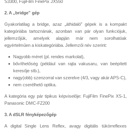
S3300, FujiFilm FinePix JX550
2. A „bridge” gép
Gyakorlatilag a bridge, azaz „áthidaló” gépek is a kompakt
kategóriába tartoznának, azonban van pár olyan funkciójuk,
jellemzőjük, amelyek alapján már nem sorolhatóak
egyértelműen a kiskategóriába. Jellemzői név szerint:
Nagyobb méret (pl. rendes markolat),
bővíthetőség (például van rajta vakusaru, van beépített
keresője stb.),
nagy(obb) szenzorral van szerelve (4/3, vagy akár APS-C),
nem cserélhető optika.
A kategória egy pár tipikus képviselője: FujiFilm FinePix XS-1,
Panasonic DMC-FZ200
3. A dSLR fényképezőgép
A digital Single Lens Reflex, avagy digitális tükörreflexes