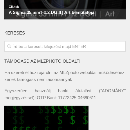
KERESÉS
TÁMOGASD AZ MLZPHOTO OLDALT!
Ha szeretnél hozzájárulni az MLZphoto weboldal működéséhez,
kérlek támogass némi adománnyal:
Egyszerűen használj banki átutalást ("ADOMÁNY"
megjegyzéssel): OTP Bank 11773425-04680611