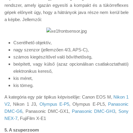
rendszer, amely igazán egyesíti a kompakt és a tükörreflexes
gépek előnyeit úgy, hogy a hátrányok java része nem kerül bele
a képbe. Jellemzői:
Cserélhető objektív,
nagy szenzor (jellemzően 4/3, APS-C),
számos kiegészítővel való bővíthetőség,
beépített, vagy külső (azaz opcionálisan csatlakoztatható)
elektronikus kereső,
kis méret,
kis tömeg.
A kategória egy pár tipikus képviselője: Canon EOS M,
Nikon 1
V2
, Nikon 1 J3,
Olympus E-P5
, Olympus E-PL5,
Panasonic
DMC-G6
, Panasonic DMC-GX1,
Panasonic DMC-GH3
,
Sony
NEX-7
, FujiFilm X-E1
5. A szuperzoom