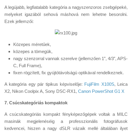
A legújabb, legfiatalabb kategória a nagyszenzoros zsebgépeké,
melyeket igazából sehová máshová nem lehetne besorolni.
Ezek jellemzői:
Közepes méretűek,
közepes a tömegük,
nagy szenzorral vannak szerelve (jellemzően 1”, 4/3”, APS-
C, Full Frame),
fixen rögzített, fix gyújtótávolságú optikával rendelkeznek.
A kategória egy pár tipikus képviselője:
FujiFilm X100S
, Leica
X2, Nikon Coolpix A, Sony DSC-RX1,
Canon PowerShot G1 X
7. Csúcskategóriás kompaktok
A csúcskategóriás kompakt fényképezőgépek voltak a MILC
masinák megjelenéséig a professzionális fotográfusok
kedvencei, hiszen a nagy dSLR vázaik mellé általában ilyet