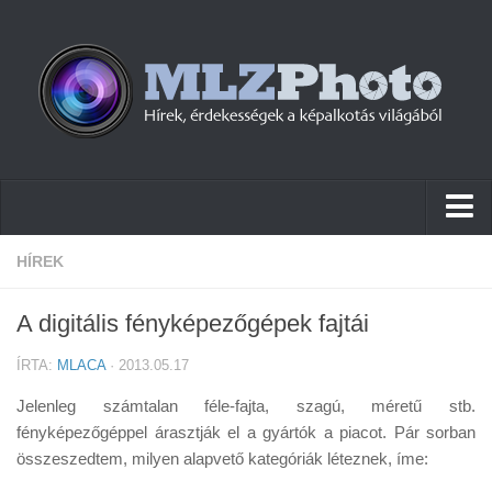
Hírek
HÍREK
Pletykák
A digitális fényképezőgépek fajtái
Cikkek
ÍRTA:
MLACA
· 2013.05.17
Szoftver
Jelenleg számtalan féle-fajta, szagú, méretű stb.
Firmware
fényképezőgéppel árasztják el a gyártók a piacot. Pár sorban
összeszedtem, milyen alapvető kategóriák léteznek, íme:
Tudástár