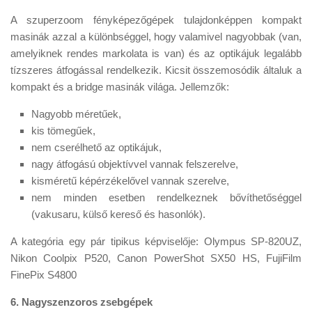
A szuperzoom fényképezőgépek tulajdonképpen kompakt
masinák azzal a különbséggel, hogy valamivel nagyobbak (van,
amelyiknek rendes markolata is van) és az optikájuk legalább
tízszeres átfogással rendelkezik. Kicsit összemosódik általuk a
kompakt és a bridge masinák világa. Jellemzők:
Nagyobb méretűek,
kis tömegűek,
nem cserélhető az optikájuk,
nagy átfogású objektívvel vannak felszerelve,
kisméretű képérzékelővel vannak szerelve,
nem minden esetben rendelkeznek bővíthetőséggel
(vakusaru, külső kereső és hasonlók).
A kategória egy pár tipikus képviselője: Olympus SP-820UZ,
Nikon Coolpix P520, Canon PowerShot SX50 HS, FujiFilm
FinePix S4800
6. Nagyszenzoros zsebgépek