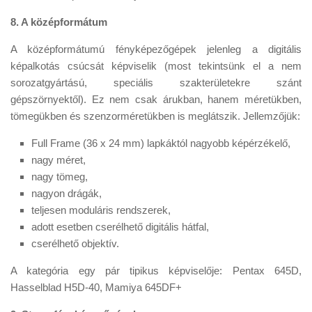
8. A középformátum
A középformátumú fényképezőgépek jelenleg a digitális
képalkotás csúcsát képviselik (most tekintsünk el a nem
sorozatgyártású, speciális szakterületekre szánt
gépszörnyektől). Ez nem csak árukban, hanem méretükben,
tömegükben és szenzorméretükben is meglátszik. Jellemzőjük:
Full Frame (36 x 24 mm) lapkáktól nagyobb képérzékelő,
nagy méret,
nagy tömeg,
nagyon drágák,
teljesen moduláris rendszerek,
adott esetben cserélhető digitális hátfal,
cserélhető objektív.
A kategória egy pár tipikus képviselője: Pentax 645D,
Hasselblad H5D-40, Mamiya 645DF+