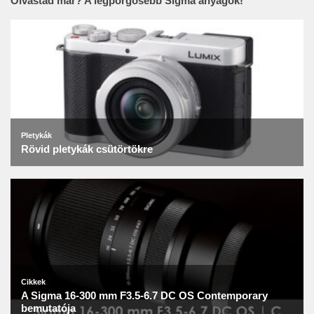
Olvastad már? A legpörgősebb Sigma anyagok!