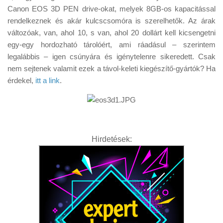
Tanácsok
Canon EOS 3D PEN drive-okat, melyek 8GB-os kapacitással
rendelkeznek és akár kulcscsomóra is szerelhetők. Az árak
Érdekességek
változóak, van, ahol 10, s van, ahol 20 dollárt kell kicsengetni
Helyszíni Riport
egy-egy hordozható tárolóért, ami ráadásul – szerintem
legalábbis – igen csúnyára és igénytelenre sikeredett. Csak
E-BB
nem sejtenek valamit ezek a távol-keleti kiegészítő-gyártók? Ha
érdekel,
itt a link
.
Hirdetések: