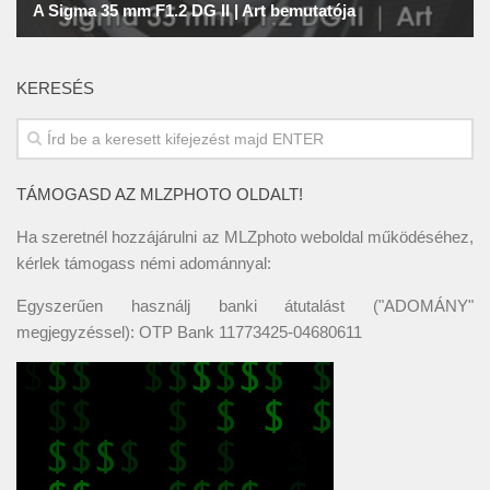
KERESÉS
TÁMOGASD AZ MLZPHOTO OLDALT!
Ha szeretnél hozzájárulni az MLZphoto weboldal működéséhez,
kérlek támogass némi adománnyal:
Egyszerűen használj banki átutalást ("ADOMÁNY"
megjegyzéssel): OTP Bank 11773425-04680611