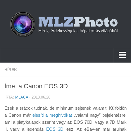
Hírek
HÍREK
Pletykák
Íme, a Canon EOS 3D
Cikkek
ÍRTA:
MLACA
· 2013.06.26
Szoftver
Ezek a srácok tudnak, de minimum sejtenek valamit! Külföldön
Firmware
a Canon már
élesíti a meghívókat
„valami nagy” bejelentésre,
ami a pletykalapok szerint vagy az EOS 70D, vagy a 7D Mark
Tudástár
II, vagy a legendás
EOS 3D
lesz. Az eBay-en már árulnak