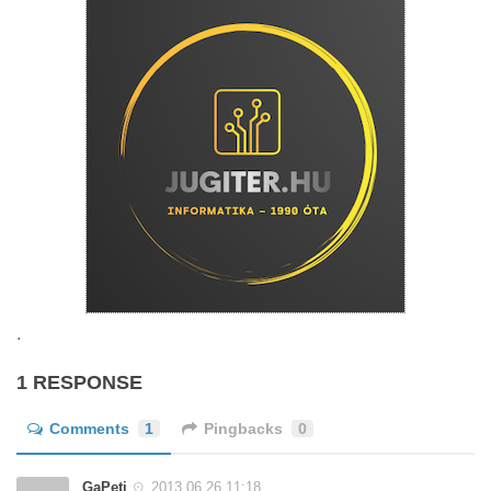
.
1 RESPONSE
Comments
1
Pingbacks
0
GaPeti
2013.06.26 11:18