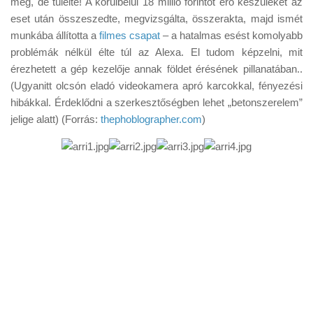
meg, de túlélte! A körülbelül 18 millió forintot érő készüléket az
Tanácsok
eset után összeszedte, megvizsgálta, összerakta, majd ismét
Érdekességek
munkába állította a
filmes csapat
– a hatalmas esést komolyabb
problémák nélkül élte túl az Alexa. El tudom képzelni, mit
Helyszíni Riport
érezhetett a gép kezelője annak földet érésének pillanatában..
E-BB
(Ugyanitt olcsón eladó videokamera apró karcokkal, fényezési
hibákkal. Érdeklődni a szerkesztőségben lehet „betonszerelem”
jelige alatt) (Forrás:
thephoblographer.com
)