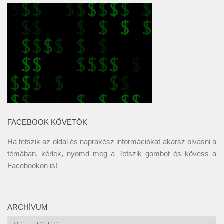
FACEBOOK KÖVETŐK
Ha tetszik az oldal és naprakész információkat akarsz olvasni a
témában, kérlek, nyomd meg a Tetszik gombot és kövess a
Facebookon
is!
ARCHÍVUM
Archívum