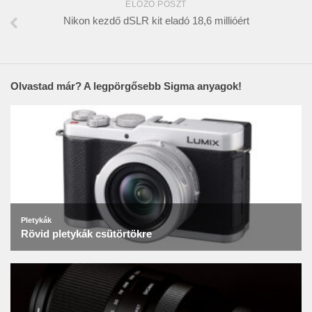
ELŐZŐ POSZT
Nikon kezdő dSLR kit eladó 18,6 millióért
Olvastad már? A legpörgősebb Sigma anyagok!