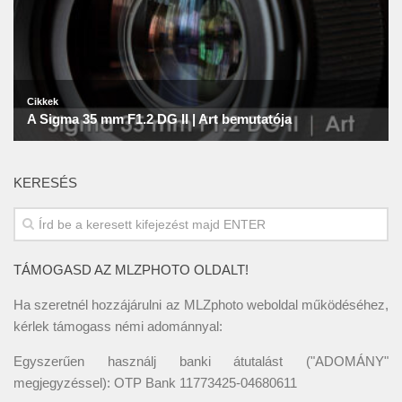
KERESÉS
TÁMOGASD AZ MLZPHOTO OLDALT!
Ha szeretnél hozzájárulni az MLZphoto weboldal működéséhez,
kérlek támogass némi adománnyal:
Egyszerűen használj banki átutalást ("ADOMÁNY"
megjegyzéssel): OTP Bank 11773425-04680611