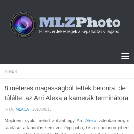
Hírek
HÍREK
Pletykák
8 méteres magasságból tették betonra, de
Cikkek
túlélte: az Arri Alexa a kamerák terminátora
Szoftver
ÍRTA:
MLACA
· 2013.08.13
Firmware
Majdnem nyolc métert zuhant egy
Arri Alexa
videokamera, s
Tudástár
ráadásul a landolás sem volt épp puha, hiszen betonon pihent