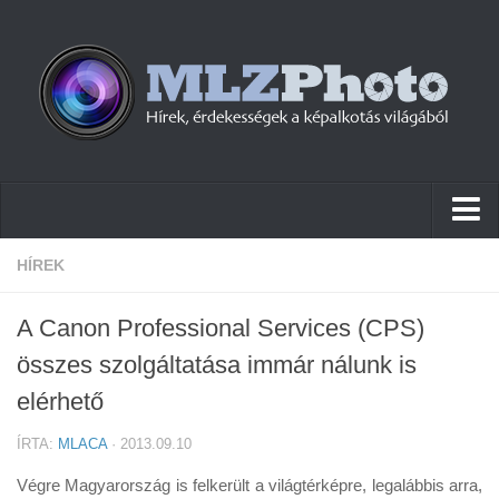
Hírek
HÍREK
Pletykák
A Canon Professional Services (CPS)
Cikkek
összes szolgáltatása immár nálunk is
Szoftver
elérhető
Firmware
ÍRTA:
MLACA
· 2013.09.10
Tudástár
Végre Magyarország is felkerült a világtérképre, legalábbis arra,