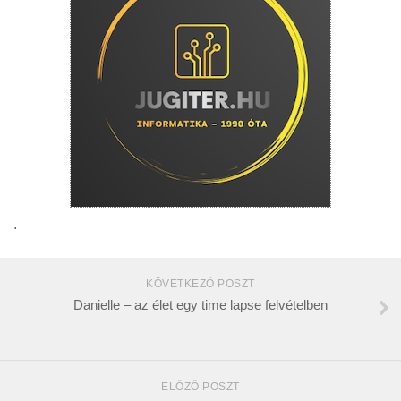
.
KÖVETKEZŐ POSZT
Danielle – az élet egy time lapse felvételben
ELŐZŐ POSZT