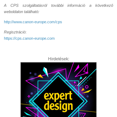
A CPS szolgáltatásról további információ a következő
weboldalon található:
http://www.canon-europe.com/cps
Regisztráció
:
https://cps.canon-europe.com
Hirdetések: