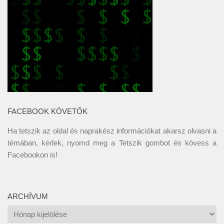
FACEBOOK KÖVETŐK
Ha tetszik az oldal és naprakész információkat akarsz olvasni a
témában, kérlek, nyomd meg a Tetszik gombot és kövess a
Facebookon
is!
ARCHÍVUM
Archívum