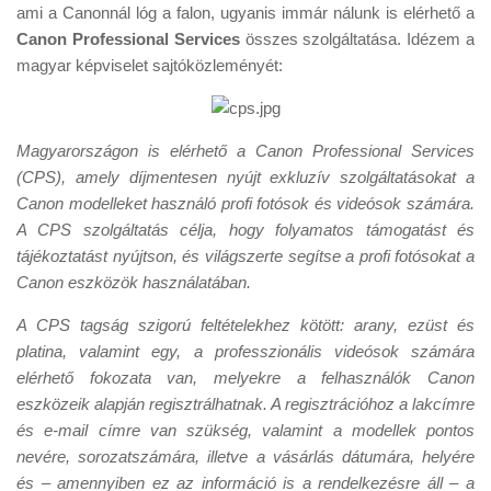
Tanácsok
ami a Canonnál lóg a falon, ugyanis immár nálunk is elérhető a
Canon Professional Services
összes szolgáltatása. Idézem a
Érdekességek
magyar képviselet sajtóközleményét:
Helyszíni Riport
E-BB
Magyarországon is elérhető a Canon Professional Services
(CPS), amely díjmentesen nyújt exkluzív szolgáltatásokat a
Canon modelleket használó profi fotósok és videósok számára.
A CPS szolgáltatás célja, hogy folyamatos támogatást és
tájékoztatást nyújtson, és világszerte segítse a profi fotósokat a
Canon eszközök használatában.
A CPS tagság szigorú feltételekhez kötött: arany, ezüst és
platina, valamint egy, a professzionális videósok számára
elérhető fokozata van, melyekre a felhasználók Canon
eszközeik alapján regisztrálhatnak. A regisztrációhoz a lakcímre
és e-mail címre van szükség, valamint a modellek pontos
nevére, sorozatszámára, illetve a vásárlás dátumára, helyére
és – amennyiben ez az információ is a rendelkezésre áll – a