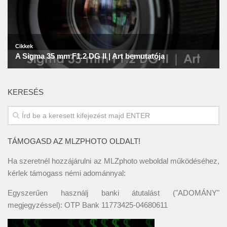
KERESÉS
TÁMOGASD AZ MLZPHOTO OLDALT!
Ha szeretnél hozzájárulni az MLZphoto weboldal működéséhez,
kérlek támogass némi adománnyal:
Egyszerűen használj banki átutalást ("ADOMÁNY"
megjegyzéssel): OTP Bank 11773425-04680611