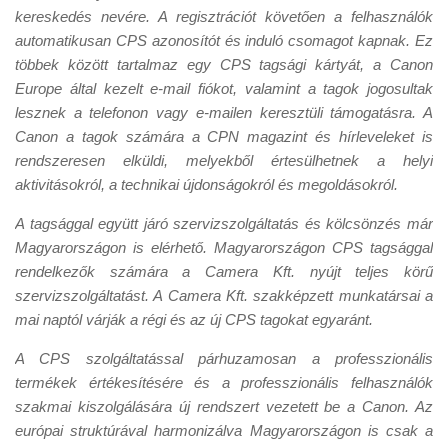
kereskedés nevére. A regisztrációt követően a felhasználók
automatikusan CPS azonosítót és induló csomagot kapnak. Ez
többek között tartalmaz egy CPS tagsági kártyát, a Canon
Europe által kezelt e-mail fiókot, valamint a tagok jogosultak
lesznek a telefonon vagy e-mailen keresztüli támogatásra. A
Canon a tagok számára a CPN magazint és hírleveleket is
rendszeresen elküldi, melyekből értesülhetnek a helyi
aktivitásokról, a technikai újdonságokról és megoldásokról.
A tagsággal együtt járó szervizszolgáltatás és kölcsönzés már
Magyarországon is elérhető. Magyarországon CPS tagsággal
rendelkezők számára a Camera Kft. nyújt teljes körű
szervizszolgáltatást. A Camera Kft. szakképzett munkatársai a
mai naptól várják a régi és az új CPS tagokat egyaránt.
A CPS szolgáltatással párhuzamosan a professzionális
termékek értékesítésére és a professzionális felhasználók
szakmai kiszolgálására új rendszert vezetett be a Canon. Az
európai struktúrával harmonizálva Magyarországon is csak a