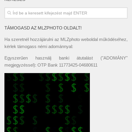
TÁMOGASD AZ MLZPHOTO OLDALT!
Ha szeretnél hozzájárulni az MLZphoto weboldal működéséhez,
kérlek támogass némi adománnyal:
Egyszerűen használj banki átutalást ("ADOMÁNY"
megjegyzéssel): OTP Bank 11773425-04680611