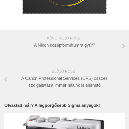
.
KÖVETKEZŐ POSZT
A Nikon középformátumra gyúr?
ELŐZŐ POSZT
A Canon Professional Services (CPS) összes
szolgáltatása immár nálunk is elérhető
Olvastad már? A legpörgősebb Sigma anyagok!