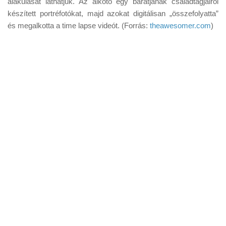
alakulását láthatjuk. Az alkotó egy barátjának családtagjairól
Tanácsok
készített portréfotókat, majd azokat digitálisan „összefolyatta”
Érdekességek
és megalkotta a time lapse videót. (Forrás:
theawesomer.com
)
Helyszíni Riport
E-BB