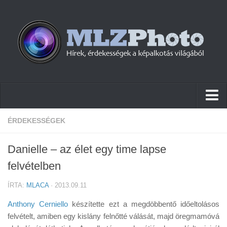
Hírek
ÉRDEKESSÉGEK
Pletykák
Danielle – az élet egy time lapse
Cikkek
felvételben
Szoftver
ÍRTA:
MLACA
· 2013.09.11
Firmware
Anthony Cerniello
készítette ezt a megdöbbentő időeltolásos
Tudástár
felvételt, amiben egy kislány felnőtté válását, majd öregmamóvá