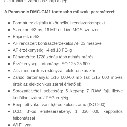
elektronikus zárat használja a gép.
A Panasonic DMC-GM1 fontosabb műszaki paraméterei
:
Formátum: digitális tükör nélküli rendszerkompakt
Szenzor: 4/3-os, 16 MP-es Live MOS szenzor
Bajonett: m4/3
AF rendszer: kontrasztérzékelős AF 23 mezővel
AF érzékenység: -4-től 18 FÉ-ig
Fénymérés: 1728 zónás több mintás mérés
Érzékenységi tartomány: ISO 125-25 600
Zár: mechanikus redőnyzár, elektronikus zár
Záridő tartománya: 1/16 000-60 mp (az 1/16 000 mp-es
érték az elektronikus zárral érhető el)
Sorozatfelvételi sebesség: 5 kép/mp 7 RAW fájl, illetve
korlátlan számú JPEG erejéig
Beépített vaku: van, 5,6-os kulcsszámú (ISO 200)
LCD: 3”-os érintésérzékeny, 1 036 000 képpontos
felbontással
Wi-Fi: van