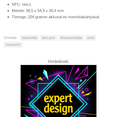
NFC: nincs
Mérete: 98,5 x 54,9 x 30,4 mm
Tömege: 204 gramm akkuval és memóriakártyával
Címkék:
bejelentés
dmc-gm1
fényképezőgép
m4/3
panasonic
Hirdetések: