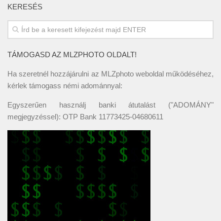
KERESÉS
TÁMOGASD AZ MLZPHOTO OLDALT!
Ha szeretnél hozzájárulni az MLZphoto weboldal működéséhez,
kérlek támogass némi adománnyal:
Egyszerűen használj banki átutalást ("ADOMÁNY"
megjegyzéssel): OTP Bank 11773425-04680611