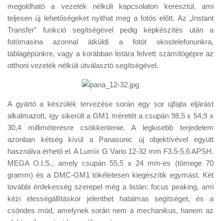
megoldható a vezeték nélküli kapcsolaton keresztül, ami
teljesen új lehetőségeket nyithat meg a fotós előtt. Az „Instant
Transfer” funkció segítségével pedig képkészítés után a
fotómasina azonnal átküldi a fotót okostelefonunkra,
táblagépünkre, vagy a korábban listára felvett számítógépre az
otthoni vezeték nélküli útválasztó segítségével.
A gyártó a készülék tervezése során egy sor újfajta eljárást
alkalmazott, így sikerült a GM1 méretét a csupán 98,5 x 54,9 x
30,4 milliméteresre csökkentenie. A legkisebb terjedelem
azonban kétség kívül a Panasonic új objektívével együtt
használva érhető el. A Lumix G Vario 12-32 mm F3.5-5.6 APSH.
MEGA O.I.S., amely csupán 55,5 x 24 mm-es (tömege 70
gramm) és a DMC-GM1 tökéletesen kiegészítik egymást. Két
további érdekesség szerepel még a listán: focus peaking, ami
kézi élességállításkor jelenthet hatalmas segítséget, és a
csöndes mód, amelynek során nem a mechanikus, hanem az