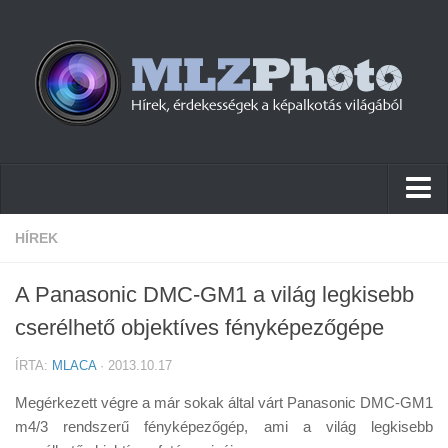
Hírek
HÍREK
Pletykák
A Panasonic DMC-GM1 a világ legkisebb
Cikkek
cserélhető objektíves fényképezőgépe
Szoftver
ÍRTA:
MLACA
· 2013.10.17
Firmware
Megérkezett végre a már sokak által várt Panasonic DMC-GM1
Tudástár
m4/3 rendszerű fényképezőgép, ami a világ legkisebb