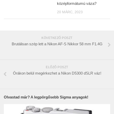
középformátumú váza?
20 MÁRC, 2023
KÖVETKEZŐ POSZT
Brutálisan szép lett a Nikon AF-S Nikkor 58 mm F1.4G
ELŐZŐ POSZT
Órákon belül megérkezhet a Nikon D5300 dSLR váz!
Olvastad már? A legpörgősebb Sigma anyagok!