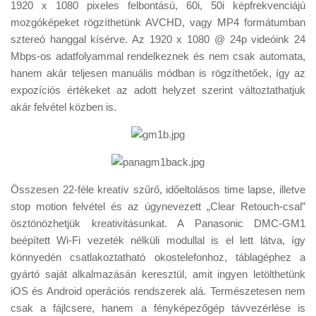
1920 x 1080 pixeles felbontású, 60i, 50i képfrekvenciájú
mozgóképeket rögzíthetünk AVCHD, vagy MP4 formátumban
sztereó hanggal kísérve. Az 1920 x 1080 @ 24p videóink 24
Mbps-os adatfolyammal rendelkeznek és nem csak automata,
hanem akár teljesen manuális módban is rögzíthetőek, így az
expozíciós értékeket az adott helyzet szerint változtathatjuk
akár felvétel közben is.
Összesen 22-féle kreatív szűrő, időeltolásos time lapse, illetve
stop motion felvétel és az úgynevezett „Clear Retouch-csal”
ösztönözhetjük kreativitásunkat. A Panasonic DMC-GM1
beépített Wi-Fi vezeték nélküli modullal is el lett látva, így
könnyedén csatlakoztatható okostelefonhoz, táblagéphez a
gyártó saját alkalmazásán keresztül, amit ingyen letölthetünk
iOS és Android operációs rendszerek alá. Természetesen nem
csak a fájlcsere, hanem a fényképezőgép távvezérlése is