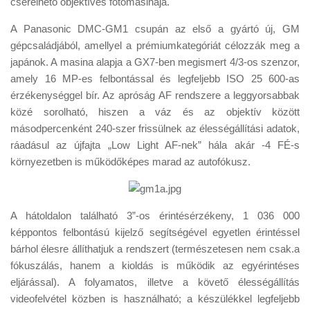
cserélhető objektíves fotómasinája.
Tanácsok
A Panasonic DMC-GM1 csupán az első a gyártó új, GM
Érdekességek
gépcsaládjából, amellyel a prémiumkategóriát célozzák meg a
Helyszíni Riport
japánok. A masina alapja a GX7-ben megismert 4/3-os szenzor,
amely 16 MP-es felbontással és legfeljebb ISO 25 600-as
E-BB
érzékenységgel bír. Az apróság AF rendszere a leggyorsabbak
közé sorolható, hiszen a váz és az objektív között
másodpercenként 240-szer frissülnek az élességállítási adatok,
ráadásul az újfajta „Low Light AF-nek” hála akár -4 FÉ-s
környezetben is működőképes marad az autofókusz.
A hátoldalon található 3”-os érintésérzékeny, 1 036 000
képpontos felbontású kijelző segítségével egyetlen érintéssel
bárhol élesre állíthatjuk a rendszert (természetesen nem csak.a
fókuszálás, hanem a kioldás is működik az egyérintéses
eljárással). A folyamatos, illetve a követő élességállítás
videofelvétel közben is használható; a készülékkel legfeljebb