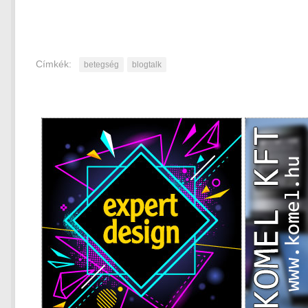
Címkék:
betegség
blogtalk