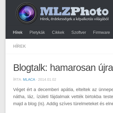
Hírek
Pletykák
Cikkek
Szoftver
Firmware
HÍREK
Blogtalk: hamarosan újra
ÍRTA:
MLACA
· 2014.01.02
Véget ért a decemberi apátia, elteltek az ünnep
nátha, láz, ízületi fájdalmak vették birtokba tes
majd a blog (is). Addig szíves türelmeteket és el