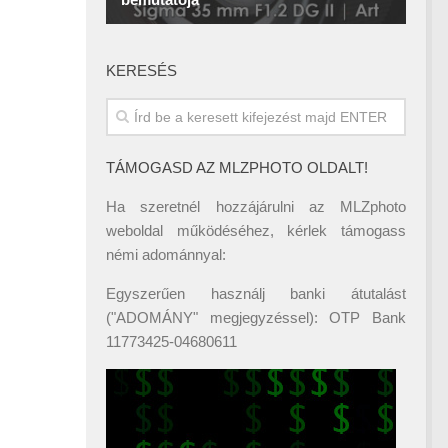
KERESÉS
TÁMOGASD AZ MLZPHOTO OLDALT!
Ha szeretnél hozzájárulni az MLZphoto
weboldal működéséhez, kérlek támogass
némi adománnyal:
Egyszerűen használj banki átutalást
("ADOMÁNY" megjegyzéssel): OTP Bank
11773425-04680611