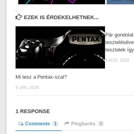
.
EZEK IS ÉRDEKELHETNEK...
Pár gondola
teszteléséve
tesztelek így
6 AUG, 2015
Mi lesz a Pentax-szal?
9 JAN, 2026
1 RESPONSE
Comments
1
Pingbacks
0