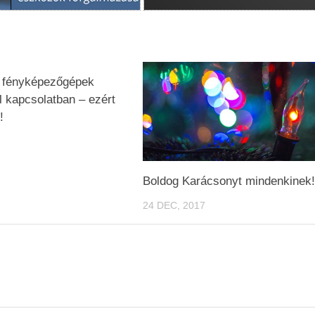
t fényképezőgépek
l kapcsolatban – ezért
!
Boldog Karácsonyt mindenkinek
24 DEC, 2017