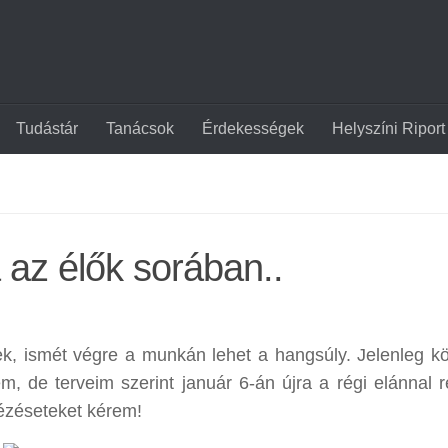
Tudástár
Tanácsok
Érdekességek
Helyszíni Riport
 az élők sorában..
ek, ismét végre a munkán lehet a hangsúly. Jelenleg k
tem, de terveim szerint január 6-án újra a régi elánnal 
nézéseteket kérem!