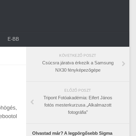
E-BB
KÖVETKEZŐ POSZT
Csúcsra járatva érkezik a Samsung
NX30 fényképezőgépe
ELŐZŐ POSZT
Tripont Fotóakadémia: Eifert János
fotós mesterkurzusa „Alkalmazott
öhögés,
fotográfia”
rebootol
Olvastad már? A legpörgősebb Sigma