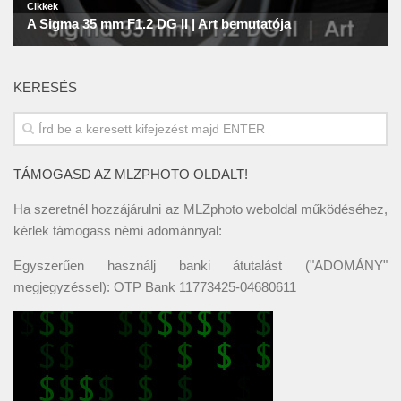
KERESÉS
TÁMOGASD AZ MLZPHOTO OLDALT!
Ha szeretnél hozzájárulni az MLZphoto weboldal működéséhez,
kérlek támogass némi adománnyal:
Egyszerűen használj banki átutalást ("ADOMÁNY"
megjegyzéssel): OTP Bank 11773425-04680611