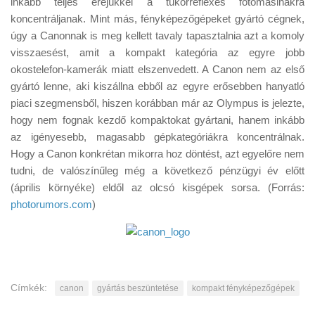
inkább teljes erejükkel a tükörreflexes fotómasinákra
Tanácsok
koncentráljanak. Mint más, fényképezőgépeket gyártó cégnek,
Érdekességek
úgy a Canonnak is meg kellett tavaly tapasztalnia azt a komoly
visszaesést, amit a kompakt kategória az egyre jobb
Helyszíni Riport
okostelefon-kamerák miatt elszenvedett. A Canon nem az első
E-BB
gyártó lenne, aki kiszállna ebből az egyre erősebben hanyatló
piaci szegmensből, hiszen korábban már az Olympus is jelezte,
hogy nem fognak kezdő kompaktokat gyártani, hanem inkább
az igényesebb, magasabb gépkategóriákra koncentrálnak.
Hogy a Canon konkrétan mikorra hoz döntést, azt egyelőre nem
tudni, de valószínűleg még a következő pénzügyi év előtt
(április környéke) eldől az olcsó kisgépek sorsa. (Forrás:
photorumors.com
)
Címkék:
canon
gyártás beszüntetése
kompakt fényképezőgépek