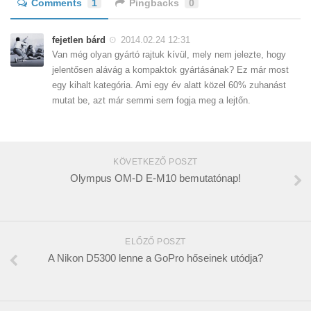
Comments
1
Pingbacks
0
fejetlen bárd
2014.02.24 12:31
Van még olyan gyártó rajtuk kívül, mely nem jelezte, hogy
jelentősen alávág a kompaktok gyártásának? Ez már most
egy kihalt kategória. Ami egy év alatt közel 60% zuhanást
mutat be, azt már semmi sem fogja meg a lejtőn.
KÖVETKEZŐ POSZT
Olympus OM-D E-M10 bemutatónap!
ELŐZŐ POSZT
A Nikon D5300 lenne a GoPro hőseinek utódja?