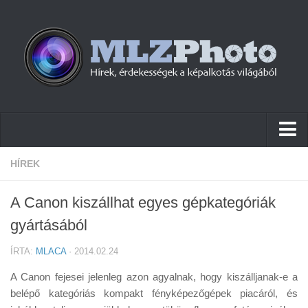
Hírek
HÍREK
Pletykák
A Canon kiszállhat egyes gépkategóriák
Cikkek
gyártásából
Szoftver
ÍRTA:
MLACA
· 2014.02.24
Firmware
A Canon fejesei jelenleg azon agyalnak, hogy kiszálljanak-e a
Tudástár
belépő kategóriás kompakt fényképezőgépek piacáról, és