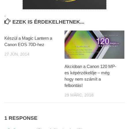
.
EZEK IS ÉRDEKELHETNEK...
Készül a Magic Lantern a
Canon EOS 70D-hez
27 JÚN, 2014
Akcióban a Canon 120 MP-
es képérzékelője – még
hogy nem számít a
felbontás!
29 MÁRC, 2018
1 RESPONSE