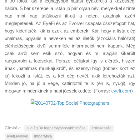
a 30 fotós, aki a legnagyobb hatást gyakorolja a közösségi
Tanácsok
hálóra. S bár szerepel a listán jó pár olyan név, melyekkel szinte
Érdekességek
nap mint nap találkozni itt-ott a neten, akadnak azért
meglepetések. Az EyeFi és az Evolve! csapata összefogott hát,
Helyszíni Riport
hogy kiderítsék, kik is ezek az emberek. Kár, hogy a lista elég
E-BB
unalmas, ugyanis a neveken és az illetők (szociális hálózati)
elérhetőségein kívül semmiféle információt nem kapunk. Még
csak arról sem esik szó, hogyan és mi alapján sikerült
rangsorolni a fotósokat. Persze, céljukat így is elérték, hiszen
írnak „hatalmas munkájukról”, és ezernyi blog (többek közt ez
is) leközli a listát, és a két cég nevét, akik létrehozták azt.
Minden jó, ha jó a vége, kattintottál te is (én is, nyugi), így
megvan mindenkinek a napi jócselekedete. (Forrás:
eyefi.com
)
Címkék:
a világ 30 legbefolyásosabb fotósa
érdekesség
eyefi.evolve!
infografika