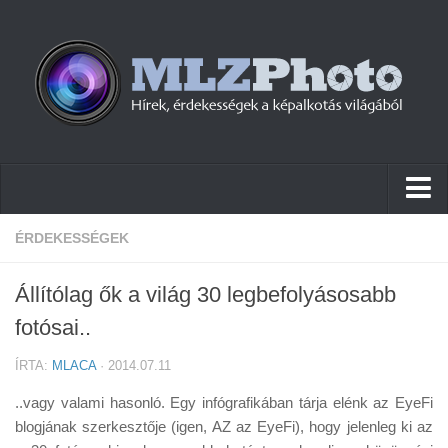
Hírek
ÉRDEKESSÉGEK
Pletykák
Állítólag ők a világ 30 legbefolyásosabb
Cikkek
fotósai..
Szoftver
ÍRTA:
MLACA
· 2014.07.11
Firmware
..vagy valami hasonló. Egy infógrafikában tárja elénk az EyeFi
Tudástár
blogjának szerkesztője (igen, AZ az EyeFi), hogy jelenleg ki az