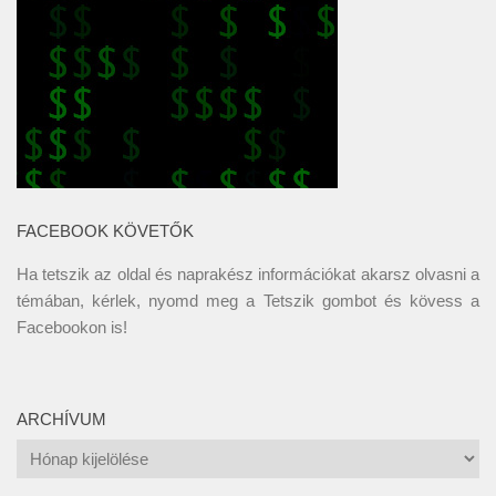
FACEBOOK KÖVETŐK
Ha tetszik az oldal és naprakész információkat akarsz olvasni a
témában, kérlek, nyomd meg a Tetszik gombot és kövess a
Facebookon
is!
ARCHÍVUM
Archívum