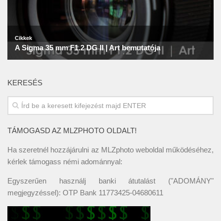
KERESÉS
TÁMOGASD AZ MLZPHOTO OLDALT!
Ha szeretnél hozzájárulni az MLZphoto weboldal működéséhez,
kérlek támogass némi adománnyal:
Egyszerűen használj banki átutalást ("ADOMÁNY"
megjegyzéssel): OTP Bank 11773425-04680611