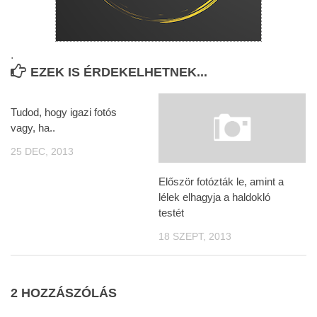
.
EZEK IS ÉRDEKELHETNEK...
Tudod, hogy igazi fotós
vagy, ha..
25 DEC, 2013
Először fotózták le, amint a
lélek elhagyja a haldokló
testét
18 SZEPT, 2013
2 HOZZÁSZÓLÁS