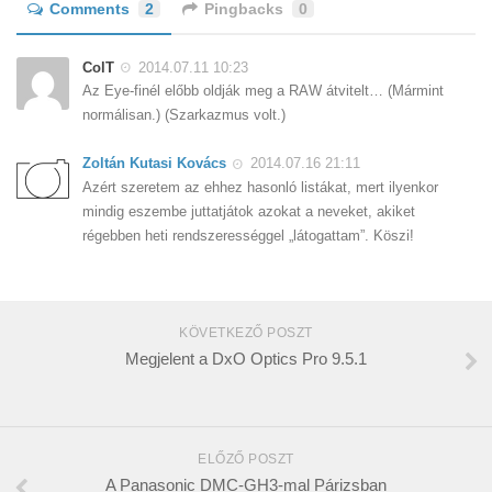
Comments
2
Pingbacks
0
ColT
2014.07.11 10:23
Az Eye-finél előbb oldják meg a RAW átvitelt… (Mármint
normálisan.) (Szarkazmus volt.)
Zoltán Kutasi Kovács
2014.07.16 21:11
Azért szeretem az ehhez hasonló listákat, mert ilyenkor
mindig eszembe juttatjátok azokat a neveket, akiket
régebben heti rendszerességgel „látogattam”. Köszi!
KÖVETKEZŐ POSZT
Megjelent a DxO Optics Pro 9.5.1
ELŐZŐ POSZT
A Panasonic DMC-GH3-mal Párizsban