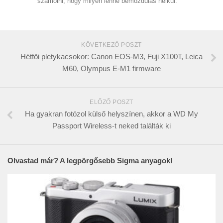
számolni, hogy milyen lenne bemozdulás nélkül.
KÖVETKEZŐ POSZT
Hétfői pletykacsokor: Canon EOS-M3, Fuji X100T, Leica
M60, Olympus E-M1 firmware
ELŐZŐ POSZT
Ha gyakran fotózol külső helyszínen, akkor a WD My
Passport Wireless-t neked találták ki
Olvastad már? A legpörgősebb Sigma anyagok!