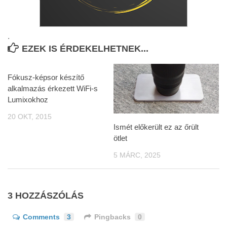
.
EZEK IS ÉRDEKELHETNEK...
Fókusz-képsor készítő
alkalmazás érkezett WiFi-s
Lumixokhoz
20 OKT, 2015
Ismét előkerült ez az őrült
ötlet
5 MÁRC, 2025
3 HOZZÁSZÓLÁS
Comments
3
Pingbacks
0