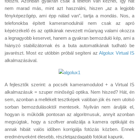
fotózni. Azonban gyakran csak a telefon van kéznél, így hát
Tanácsok
nem marad más, mint azt használni, hiszen „az a legjobb
Érdekességek
fényképezőgép, ami épp nálad van”, tartja a mondás. Nos, a
telefonokba épített kameramodulnál nem csak az apró
Helyszíni Riport
képérzékelő és az optikának nevezett műanyag valami okozza
E-BB
a legnagyobb keservet, hanem a gyakran bemozduló kép, ami a
hiányzó stabilizátornak és a buta automatikának tudható be
javarészt. Most ez utóbbin próbál segíteni az
Algolux Virtual IS
alkalmazásával.
A fejlesztők szerint: a pocsék kameramodulod + a Virtual IS
alkalmazásuk = szuper minőségű optika. Nem hiszed? Hát, én
sem, azonban a mellékelt tesztképek valóban jók és nem utolsó
sorban bemozdulásoktól mentesek. Nyilván nem árulják el,
hogyan is működik pontosan az algoritmusuk, annyit azonban
megsúgtak, hogy a szoftver analizálja a kamera optikáját és
annak hibáit valós időben korrigálja fotózás közben. Ennek
eredményeként élesebb, részletgazdagabb fotókat kapunk.