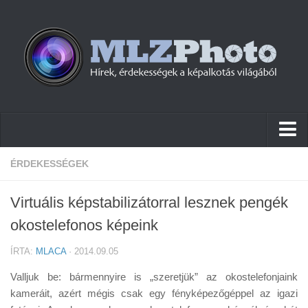
Hírek
ÉRDEKESSÉGEK
Pletykák
Virtuális képstabilizátorral lesznek pengék
Cikkek
okostelefonos képeink
Szoftver
ÍRTA:
MLACA
· 2014.09.05
Firmware
Valljuk be: bármennyire is „szeretjük” az okostelefonjaink
Tudástár
kameráit, azért mégis csak egy fényképezőgéppel az igazi