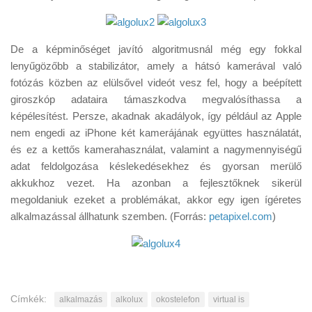
De a képminőséget javító algoritmusnál még egy fokkal
lenyűgözőbb a stabilizátor, amely a hátsó kamerával való
fotózás közben az elülsővel videót vesz fel, hogy a beépített
giroszkóp adataira támaszkodva megvalósíthassa a
képélesítést. Persze, akadnak akadályok, így például az Apple
nem engedi az iPhone két kamerájának együttes használatát,
és ez a kettős kamerahasználat, valamint a nagymennyiségű
adat feldolgozása késlekedésekhez és gyorsan merülő
akkukhoz vezet. Ha azonban a fejlesztőknek sikerül
megoldaniuk ezeket a problémákat, akkor egy igen ígéretes
alkalmazással állhatunk szemben. (Forrás:
petapixel.com
)
Címkék:
alkalmazás
alkolux
okostelefon
virtual is