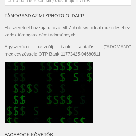
TÁMOGASD AZ MLZPHOTO OLDALT!
Ha szeretnél hozzájárulni az MLZphoto weboldal működéséhez,
kérlek támogass némi adománnyal:
Egyszerűen használj banki átutalást ("ADOMÁNY"
megjegyzéssel): OTP Bank 11773425-04680611
FACEBOOK KÖVETŐK