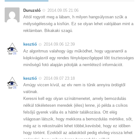
Duruzsló
2014.09.05 21:06
Attól rogyott meg a lábam, h milyen hangsúlyosan szűk a
mélységélesség a kisfiún. Ez se olyan lehet valójában mint a
reklámban. Bikakaki szagú.
kesztió
2014.09.06 12:39
Az algoritmus valahogy úgy működhet, hogy ugyanarról a
képkivágásról egy rendes fényképezőgéppel lőtt tisztességes
minőségű fotó alapján pótolják a nemlétező információt.
kesztió
2014.09.07 23:18
Amúgy viccen kívül, az elv nem is tűnik annyira ördögtől
valónak.
Keresni kell egy olyan színátmenetet, amely bemozdulás
nélkül tökéletesen meredek (éles) lenne, jó példa a csíkos
felsőjű gyerek válla és a háttér találkozása. Ott elég
világosan látszik, hogy mekkora a bemozdulás mértéke, sőt,
még az is rekostruálni lehet többé,kevésbé, hogy ez időben
hogy történt. Ezekből az adatokból pedig elvileg vissza lehet