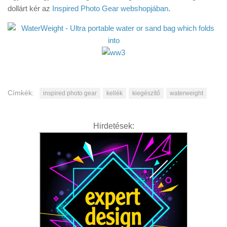
dollárt kér az
Inspired Photo Gear webshopjában
.
Címkék:
inspired photo gear
kellék
kiegészítő
waterweight
Hirdetések: