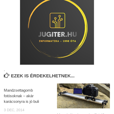
.
EZEK IS ÉRDEKELHETNEK...
Mandzsettagomb
fotósoknak – akár
karácsonyra is jó buli
3 DEC, 2014