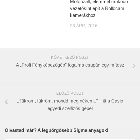
Motorizált, elemmel működő
vezetősínt épít a Rollocam
kamerákhoz
26 ÁPR, 2016
KÖVETKEZŐ POSZT
A „Profi Fényképezőgép” fogalma csupán egy mítosz
ELŐZŐ POSZT
„Tükröm, tükröm, mondd meg nékem..” – itt a Casio
egyedi szelfizős gépe!
Olvastad már? A legpörgősebb Sigma anyagok!