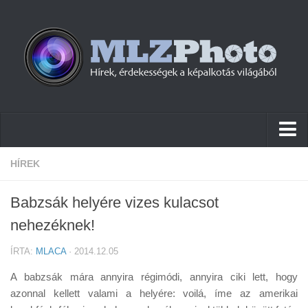
Hírek
HÍREK
Pletykák
Babzsák helyére vizes kulacsot
Cikkek
nehezéknek!
Szoftver
ÍRTA:
MLACA
· 2014.12.05
Firmware
A babzsák mára annyira régimódi, annyira ciki lett, hogy
Tudástár
azonnal kellett valami a helyére: voilá, íme az amerikai