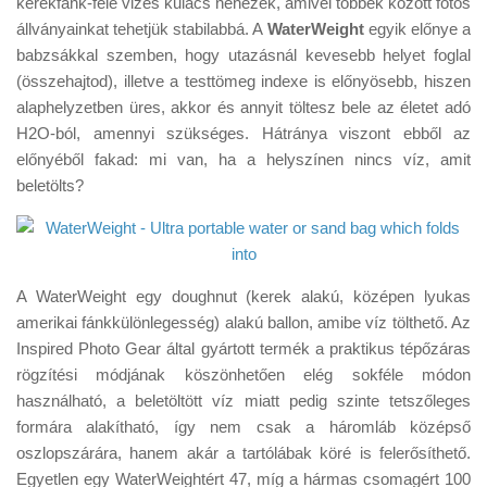
kerekfánk-féle vizes kulacs nehezék, amivel többek között fotós
Tanácsok
állványainkat tehetjük stabilabbá. A
WaterWeight
egyik előnye a
Érdekességek
babzsákkal szemben, hogy utazásnál kevesebb helyet foglal
(összehajtod), illetve a testtömeg indexe is előnyösebb, hiszen
Helyszíni Riport
alaphelyzetben üres, akkor és annyit töltesz bele az életet adó
E-BB
H2O-ból, amennyi szükséges. Hátránya viszont ebből az
előnyéből fakad: mi van, ha a helyszínen nincs víz, amit
beletölts?
A WaterWeight egy doughnut (kerek alakú, középen lyukas
amerikai fánkkülönlegesség) alakú ballon, amibe víz tölthető. Az
Inspired Photo Gear által gyártott termék a praktikus tépőzáras
rögzítési módjának köszönhetően elég sokféle módon
használható, a beletöltött víz miatt pedig szinte tetszőleges
formára alakítható, így nem csak a háromláb középső
oszlopszárára, hanem akár a tartólábak köré is felerősíthető.
Egyetlen egy WaterWeightért 47, míg a hármas csomagért 100