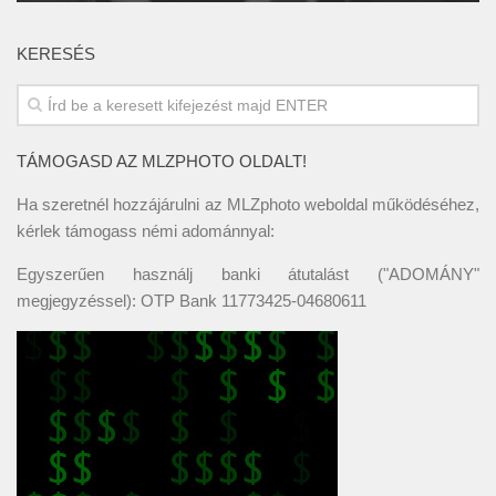
KERESÉS
TÁMOGASD AZ MLZPHOTO OLDALT!
Ha szeretnél hozzájárulni az MLZphoto weboldal működéséhez,
kérlek támogass némi adománnyal:
Egyszerűen használj banki átutalást ("ADOMÁNY"
megjegyzéssel): OTP Bank 11773425-04680611