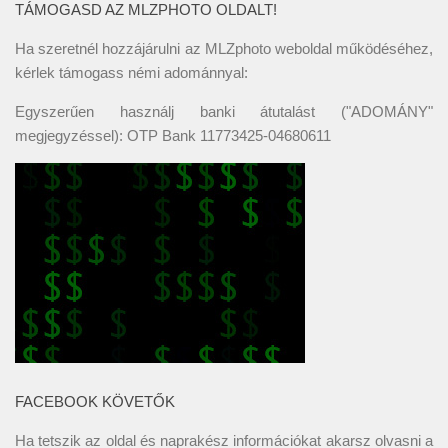
TÁMOGASD AZ MLZPHOTO OLDALT!
Ha szeretnél hozzájárulni az MLZphoto weboldal működéséhez,
kérlek támogass némi adománnyal:
Egyszerűen használj banki átutalást ("ADOMÁNY"
megjegyzéssel): OTP Bank 11773425-04680611
FACEBOOK KÖVETŐK
Ha tetszik az oldal és naprakész információkat akarsz olvasni a