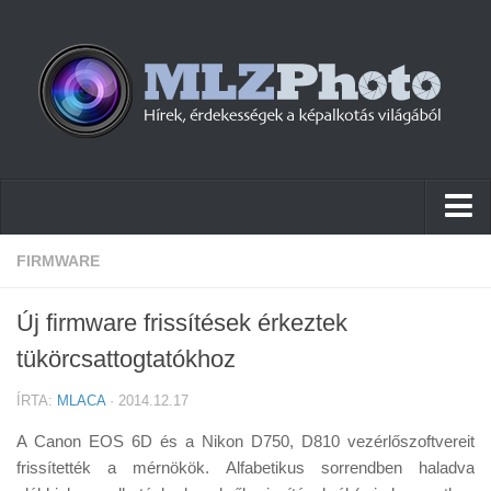
Hírek
FIRMWARE
Pletykák
Új firmware frissítések érkeztek
Cikkek
tükörcsattogtatókhoz
Szoftver
ÍRTA:
MLACA
· 2014.12.17
Firmware
A Canon EOS 6D és a Nikon D750, D810 vezérlőszoftvereit
Tudástár
frissítették a mérnökök. Alfabetikus sorrendben haladva