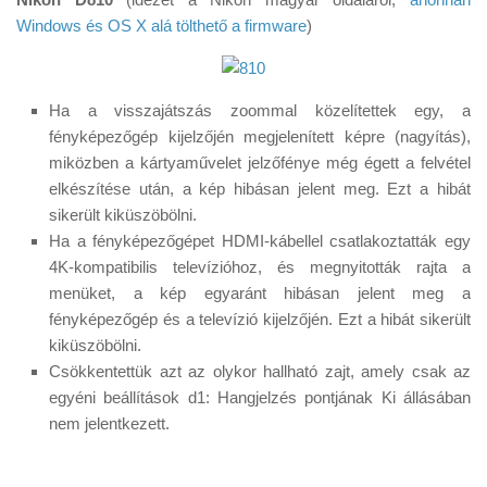
Windows és OS X alá tölthető a firmware
)
Ha a visszajátszás zoommal közelítettek egy, a
fényképezőgép kijelzőjén megjelenített képre (nagyítás),
miközben a kártyaművelet jelzőfénye még égett a felvétel
elkészítése után, a kép hibásan jelent meg. Ezt a hibát
sikerült kiküszöbölni.
Ha a fényképezőgépet HDMI-kábellel csatlakoztatták egy
4K-kompatibilis televízióhoz, és megnyitották rajta a
menüket, a kép egyaránt hibásan jelent meg a
fényképezőgép és a televízió kijelzőjén. Ezt a hibát sikerült
kiküszöbölni.
Csökkentettük azt az olykor hallható zajt, amely csak az
egyéni beállítások d1: Hangjelzés pontjának Ki állásában
nem jelentkezett.