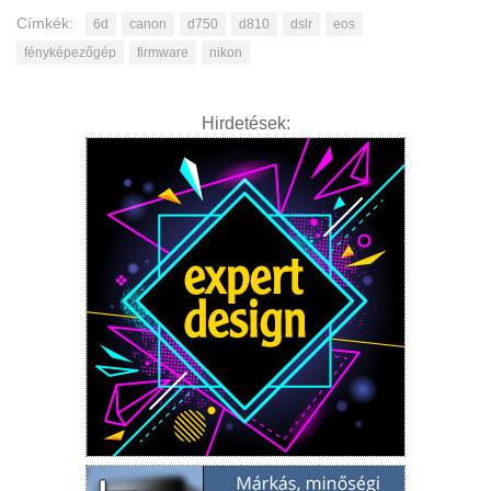
Címkék:
6d
canon
d750
d810
dslr
eos
fényképezőgép
firmware
nikon
Hirdetések: