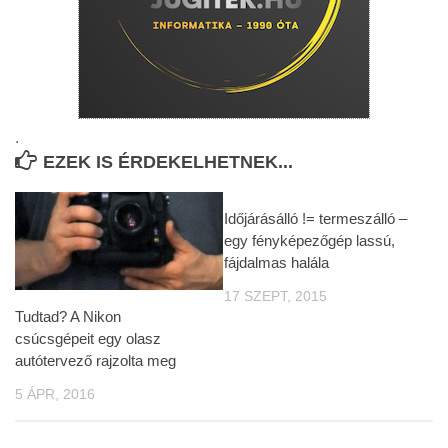
.
EZEK IS ÉRDEKELHETNEK...
Időjárásálló != termeszálló –
egy fényképezőgép lassú,
fájdalmas halála
17 SZEPT, 2015
Tudtad? A Nikon
csúcsgépeit egy olasz
autótervező rajzolta meg
5 ÁPR, 2016