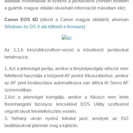
alábbiak mondhatóak el ezekről a javításokról (minden esetben
Tanácsok
a gyártók magyar oldalán olvasható információt másoltam ide):
Érdekességek
Canon EOS 6D
(idézet a Canon magyar oldaláról, ahonnan
Helyszíni Riport
Windows és OS X alá tölthető a firmware
)
E-BB
Az 1.1.6 készülékszoftver-verzió a következő javításokat
tartalmazza:
1. Azt a jelenséget javítja, amikor a fényképezőgép először nem
feltétlenül használja a központi AF pontot fókuszáláshoz, amikor
az AF pont kiválasztása automatikusra van állítva AI Servo AF
üzemmódban.
2.Azt a jelenséget korrigálja, amikor a fókuszt nem lehet
finomhangolni bizonyos lencsékkel EOS Utility szoftverrel
végzett távoli felvételkészítés esetén.
3. Néhány ukrán nyelvű feliratot javít, amelyek az ISO
beállításoknál jelennek meg a kijelzőn.