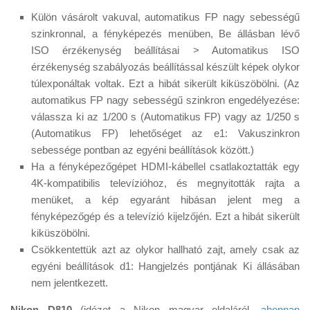
Külön vásárolt vakuval, automatikus FP nagy sebességű
szinkronnal, a fényképezés menüben, Be állásban lévő
ISO érzékenység beállításai > Automatikus ISO
érzékenység szabályozás beállítással készült képek olykor
túlexponáltak voltak. Ezt a hibát sikerült kiküszöbölni. (Az
automatikus FP nagy sebességű szinkron engedélyezése:
válassza ki az 1/200 s (Automatikus FP) vagy az 1/250 s
(Automatikus FP) lehetőséget az e1: Vakuszinkron
sebessége pontban az egyéni beállítások között.)
Ha a fényképezőgépet HDMI-kábellel csatlakoztatták egy
4K-kompatibilis televízióhoz, és megnyitották rajta a
menüket, a kép egyaránt hibásan jelent meg a
fényképezőgép és a televízió kijelzőjén. Ezt a hibát sikerült
kiküszöbölni.
Csökkentettük azt az olykor hallható zajt, amely csak az
egyéni beállítások d1: Hangjelzés pontjának Ki állásában
nem jelentkezett.
Nikon D810
(idézet a Nikon magyar oldaláról,
ahonnan