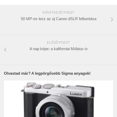
KÖVETKEZŐ POSZT
50 MP-es lesz az új Canon dSLR felbontása
ELŐZŐ POSZT
A nap képe: a kaliforniai Möbius-ív
Olvastad már? A legpörgősebb Sigma anyagok!