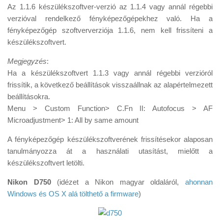
Az 1.1.6 készülékszoftver-verzió az 1.1.4 vagy annál régebbi
verzióval rendelkező fényképezőgépekhez való. Ha a
fényképezőgép szoftververziója 1.1.6, nem kell frissíteni a
készülékszoftvert.
Megjegyzés
:
Ha a készülékszoftvert 1.1.3 vagy annál régebbi verzióról
frissítik, a következő beállítások visszaállnak az alapértelmezett
beállításokra.
Menu > Custom Function> C.Fn II: Autofocus > AF
Microadjustment> 1: All by same amount
A fényképezőgép készülékszoftverének frissítésekor alaposan
tanulmányozza át a használati utasítást, mielőtt a
készülékszoftvert letölti.
Nikon D750
(idézet a Nikon magyar oldaláról,
ahonnan
Windows és OS X alá tölthető a firmware
)