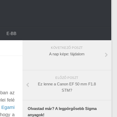
E-BB
KÖVETKEZŐ POSZT
A nap képe: fájdalom
ELŐZŐ POSZT
Ez lenne a Canon EF 50 mm F1.8
STM?
nban az
ei felé
z
Egami
Olvastad már? A legpörgősebb Sigma
 hogy a
anyagok!