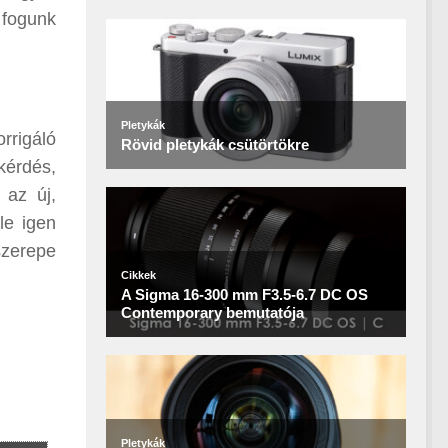
 fogunk
orrigáló
kérdés,
 az új,
le igen
szerepe