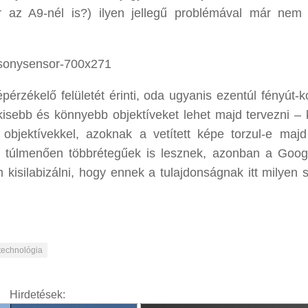
 az A9-nél is?) ilyen jellegű problémával már nem
pérzékelő felületét érinti, oda ugyanis ezentúl fényút-k
kisebb és könnyebb objektíveket lehet majd tervezni – 
bjektívekkel, azoknak a vetített képe torzul-e majd
en túlmenően többrétegűek is lesznek, azonban a Goog
kisilabizálni, hogy ennek a tulajdonságnak itt milyen 
technológia
Hirdetések: