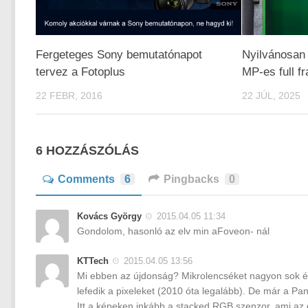
Fergeteges Sony bemutatónapot
Nyilvánosan 
tervez a Fotoplus
MP-es full f
22 FEBR, 2016
22 JÚL, 2025
6 HOZZÁSZÓLÁS
Comments
6
Pingbacks
0
Kovács György
2015.04.05 11:34
Gondolom, hasonló az elv min aFoveon- nál
KTTech
2015.04.05 13:56
Mi ebben az újdonság? Mikrolencséket nagyon sok év
lefedik a pixeleket (2010 óta legalább). De már a P
Itt a képeken inkább a stacked RGB szenzor, ami az