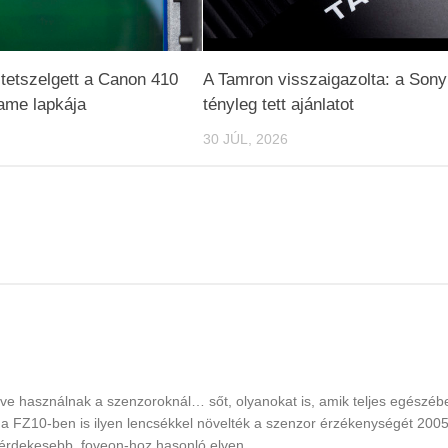
tetszelgett a Canon 410
A Tamron visszaigazolta: a Sony
rame lapkája
tényleg tett ajánlatot
30 JÚL, 2026
e használnak a szenzoroknál… sőt, olyanokat is, amik teljes egészéb
ana FZ10-ben is ilyen lencsékkel növelték a szenzor érzékenységét 20
 érdekesebb, foveon-hoz hasonló elven.