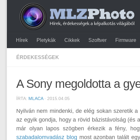
Hírek
Pletykák
Cikkek
Szoftver
Firmware
ÉRDEKESSÉGEK
A Sony megoldotta a gy
ÍRTA:
MLACA
· 2015.04.05
Nyilván nem mindenki, de elég sokan szeretik a
az egyik gondja, hogy a rövid bázistávolság (és a
már olyan lapos szögben érkezik a fény, ho
szabadalomvadász blog
most azonban talált egy