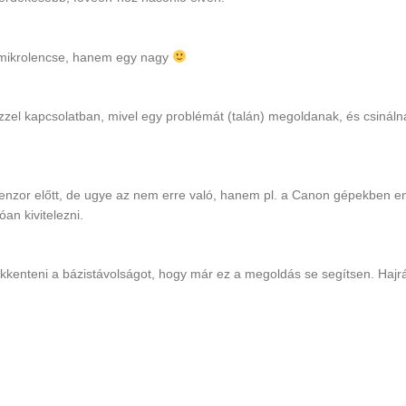
 mikrolencse, hanem egy nagy
zzel kapcsolatban, mivel egy problémát (talán) megoldanak, és csináln
zenzor előtt, de ugye az nem erre való, hanem pl. a Canon gépekben e
óan kivitelezni.
ökkenteni a bázistávolságot, hogy már ez a megoldás se segítsen. Hajr