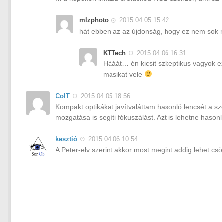
mlzphoto
2015.04.05 15:42
hát ebben az az újdonság, hogy ez nem sok
KTTech
2015.04.06 16:31
Hááát… én kicsit szkeptikus vagyok e
másikat vele
ColT
2015.04.05 18:56
Kompakt optikákat javítvaláttam hasonló lencsét a s
mozgatása is segíti fókuszálást. Azt is lehetne hasonl
kesztió
2015.04.06 10:54
A Peter-elv szerint akkor most megint addig lehet cs