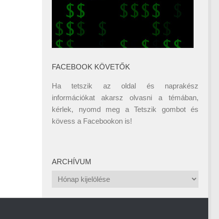
FACEBOOK KÖVETŐK
Ha tetszik az oldal és naprakész
információkat akarsz olvasni a témában,
kérlek, nyomd meg a Tetszik gombot és
kövess a
Facebookon
is!
ARCHÍVUM
Archívum