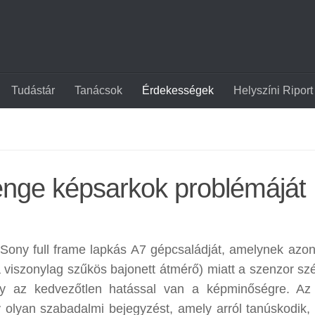
Tudástár
Tanácsok
Érdekességek
Helyszíni Riport
enge képsarkok problémáját
 Sony full frame lapkás A7 gépcsaládját, amelynek azo
 viszonylag szűkös bajonett átmérő) miatt a szenzor szél
gy az kedvezőtlen hatással van a képminőségre. A
 olyan szabadalmi bejegyzést, amely arról tanúskodik,