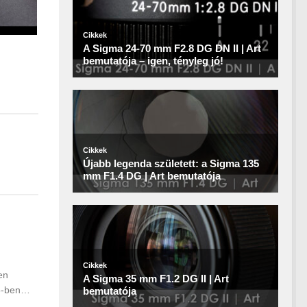
en
05-ben…