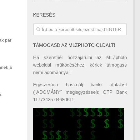
KERESÉS
ak pár
TÁMOGASD AZ MLZPHOTO OLDALT!
Ha szeretnél hozzájárulni az MLZphoto
weboldal működéséhez, kérlek támogass
nnek a
némi adománnyal:
Egyszerűen használj banki átutalást
("ADOMÁNY" megjegyzéssel): OTP Bank
á.
11773425-04680611