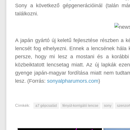
Sony a következő gépgenerációinál (talán már
találkozni.
A japán gyártó új keletű fejlesztése részben a ké
lencsét fog elhelyezni. Ennek a lencsének hála 
persze, hogy mi lesz a mostani és a korábbi o
közbeiktatott lencsetag miatt. Az új lapkák ez
gyenge japán-magyar fordítása miatt nem tudtam 
lesz. (Forrás:
sonyalpharumors.com
)
Címkék:
a7 gépcsalád
fényút-korrigáló lencse
sony
szenzor