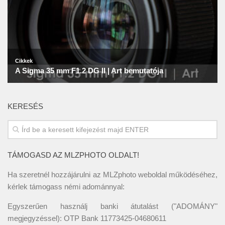
KERESÉS
TÁMOGASD AZ MLZPHOTO OLDALT!
Ha szeretnél hozzájárulni az MLZphoto weboldal működéséhez,
kérlek támogass némi adománnyal:
Egyszerűen használj banki átutalást ("ADOMÁNY"
megjegyzéssel): OTP Bank 11773425-04680611