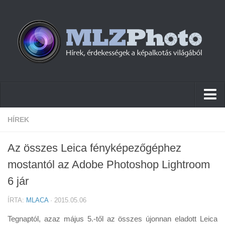
Hírek
HÍREK
Pletykák
Az összes Leica fényképezőgéphez
Cikkek
mostantól az Adobe Photoshop Lightroom
Szoftver
6 jár
Firmware
ÍRTA:
MLACA
· 2015.05.06
Tudástár
Tegnaptól, azaz május 5.-től az összes újonnan eladott Leica