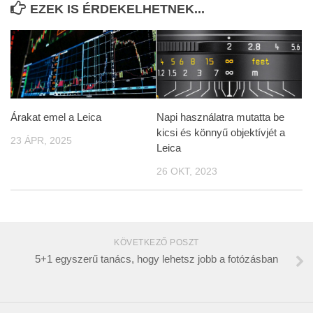
EZEK IS ÉRDEKELHETNEK...
Árakat emel a Leica
Napi használatra mutatta be
kicsi és könnyű objektívjét a
23 ÁPR, 2025
Leica
26 OKT, 2023
KÖVETKEZŐ POSZT
5+1 egyszerű tanács, hogy lehetsz jobb a fotózásban