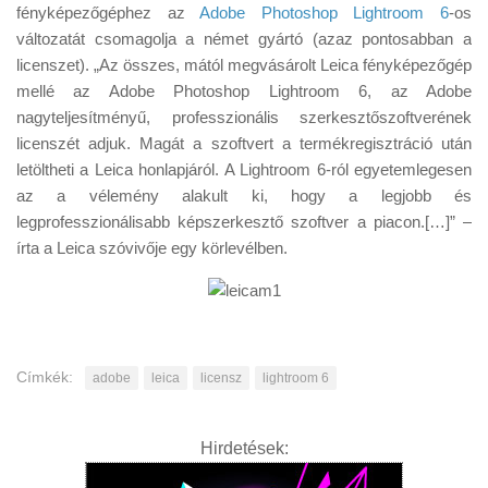
Tanácsok
fényképezőgéphez az
Adobe Photoshop Lightroom 6
-os
változatát csomagolja a német gyártó (azaz pontosabban a
Érdekességek
licenszet). „Az összes, mától megvásárolt Leica fényképezőgép
Helyszíni Riport
mellé az Adobe Photoshop Lightroom 6, az Adobe
nagyteljesítményű, professzionális szerkesztőszoftverének
E-BB
licenszét adjuk. Magát a szoftvert a termékregisztráció után
letöltheti a Leica honlapjáról. A Lightroom 6-ról egyetemlegesen
az a vélemény alakult ki, hogy a legjobb és
legprofesszionálisabb képszerkesztő szoftver a piacon.[…]” –
írta a Leica szóvivője egy körlevélben.
Címkék:
adobe
leica
licensz
lightroom 6
Hirdetések: