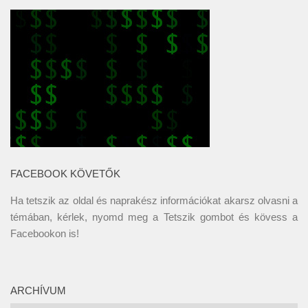
FACEBOOK KÖVETŐK
Ha tetszik az oldal és naprakész információkat akarsz olvasni a
témában, kérlek, nyomd meg a Tetszik gombot és kövess a
Facebookon
is!
ARCHÍVUM