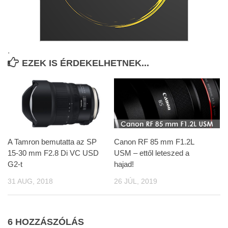
.
EZEK IS ÉRDEKELHETNEK...
A Tamron bemutatta az SP
Canon RF 85 mm F1.2L
15-30 mm F2.8 Di VC USD
USM – ettől leteszed a
G2-t
hajad!
31 AUG, 2018
26 JÚL, 2019
6 HOZZÁSZÓLÁS