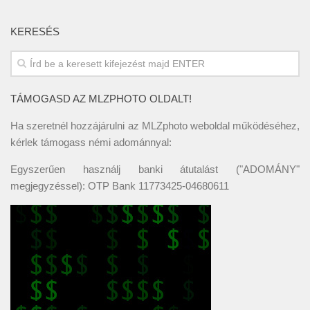
KERESÉS
TÁMOGASD AZ MLZPHOTO OLDALT!
Ha szeretnél hozzájárulni az MLZphoto weboldal működéséhez,
kérlek támogass némi adománnyal:
Egyszerűen használj banki átutalást ("ADOMÁNY"
megjegyzéssel): OTP Bank 11773425-04680611