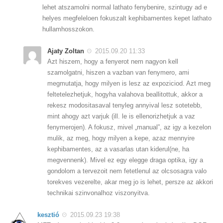
lehet atszamolni normal lathato fenybenire, szintugy ad e
helyes megfeleloen fokuszalt kephibamentes kepet lathato
hullamhosszokon.
Ajaty Zoltan
2015.09.20 11:33
Azt hiszem, hogy a fenyerot nem nagyon kell
szamolgatni, hiszen a vazban van fenymero, ami
megmutatja, hogy milyen is lesz az expoziciod. Azt meg
feltetelezhetjuk, hogyha valahova beallitottuk, akkor a
rekesz modositasaval tenyleg annyival lesz sotetebb,
mint ahogy azt varjuk (ill. le is ellenorizhetjuk a vaz
fenymerojen). A fokusz, mivel „manual”, az igy a kezelon
mulik, az meg, hogy milyen a kepe, azaz mennyire
kephibamentes, az a vasarlas utan kiderul(ne, ha
megvennenk). Mivel ez egy elegge draga optika, igy a
gondolom a tervezoit nem fetetlenul az olcsosagra valo
torekves vezerelte, akar meg jo is lehet, persze az akkori
technikai szinvonalhoz viszonyitva.
kesztió
2015.09.23 19:38