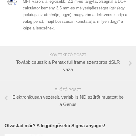
MFT vázon, a legkisebb, 2,2 m-es tárgytávolságnál a DOF
calculator kemény 3,5 mm-es mélységélességet ígér (egy
jackdugasz átmérője, ugye), magyarán a delikvens kiadja a
valag pénzt, majd bosszúsan konstatálja, milyen „lágy” a
képe a lencsének.
KÖVETKEZŐ POSZT
Tovább csúszik a Pentax full frame szenzoros dSLR
váza
ELŐZŐ POSZT
Elektronikusan vezérelt, variábilis ND szűrőt mutatott be
a Genus
Olvastad már? A legpörgősebb Sigma anyagok!