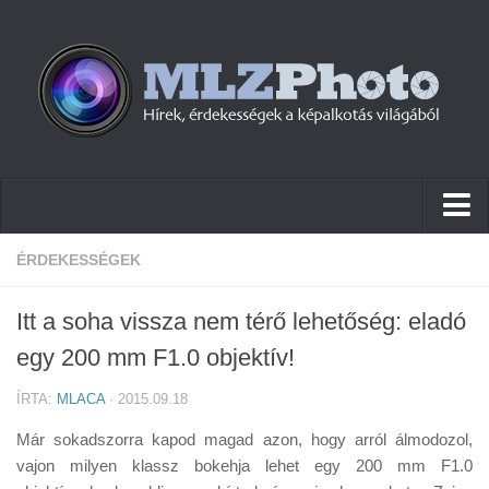
Hírek
ÉRDEKESSÉGEK
Pletykák
Itt a soha vissza nem térő lehetőség: eladó
Cikkek
egy 200 mm F1.0 objektív!
Szoftver
ÍRTA:
MLACA
· 2015.09.18
Firmware
Már sokadszorra kapod magad azon, hogy arról álmodozol,
Tudástár
vajon milyen klassz bokehja lehet egy 200 mm F1.0