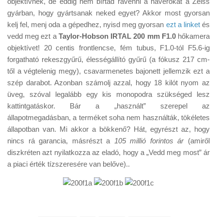
objektívnek, de eddig nem bírtad rávenni a haverokat a Zeiss
Tanácsok
gyárban, hogy gyártsanak neked egyet? Akkor most gyorsan
Érdekességek
kelj fel, menj oda a gépedhez, nyisd meg gyorsan
ezt a linket
és
vedd meg ezt a
Taylor-Hobson IRTAL 200 mm F1.0
hőkamera
Helyszíni Riport
objektívet! 20 centis frontlencse, fém tubus, F1.0-tól F5.6-ig
E-BB
forgatható rekeszgyűrű, élességállító gyűrű (a fókusz 217 cm-
től a végtelenig megy), csavarmenetes bajonett jellemzik ezt a
szép darabot. Azonban számolj azzal, hogy 18 kilót nyom az
üveg, szóval legalább egy kis monopodra szükséged lesz
kattintgatáskor. Bár a „használt” szerepel az
állapotmegadásban, a terméket soha nem használták, tökéletes
állapotban van. Mi akkor a bökkenő? Hát, egyrészt az, hogy
nincs rá garancia, másrészt a
105 millió forintos ár
(amiről
diszkréten azt nyilatkozza az eladó, hogy a „Vedd meg most” ár
a piaci érték tízszeresére van belőve)..