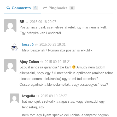
Comments
6
Pingbacks
0
BB
2015.09.18 20:07
Posta nincs csak személyes átvétel, így már nem is kell.
Egy órányira van Londontól.
kesztió
2015.09.23 19:31
Miről beszéltek? Romániába postán is elküldik!
Ajtay Zoltan
2015.09.19 15:21
Szoval nincs ra garancia? De kar!
Amugy nem tudom
elkepzelni, hogy egy full mechanikus optikaban (amiben tehat
nincsen semmi elektronika) ugyan mi tud elromlani?
Osszeragadnak a blendelamellak, vagy „csapagyas” lesz?
lesgolla
2015.09.19 23:27
hat mondjuk szetvalik a ragasztas, vagy elmozdul egy
lencsetag, stb.
nem tom egy ilyem specko celu obinal a fenyerot hogyan