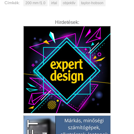
Címkék:
200 mm f1.0
irtal
objektív
taylor-hobson
Hirdetések: