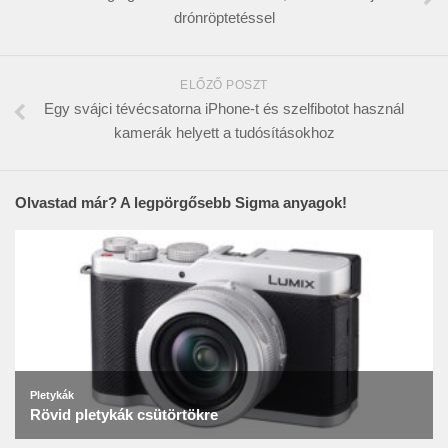
drónröptetéssel
ELŐZŐ POSZT
Egy svájci tévécsatorna iPhone-t és szelfibotot használ
kamerák helyett a tudósításokhoz
Olvastad már? A legpörgősebb Sigma anyagok!