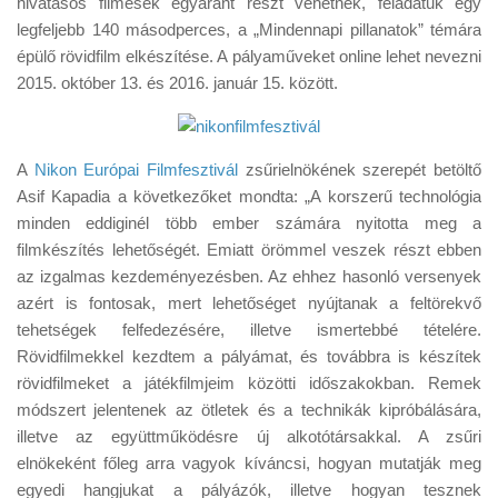
hivatásos filmesek egyaránt részt vehetnek, feladatuk egy
Tanácsok
legfeljebb 140 másodperces, a „Mindennapi pillanatok” témára
Érdekességek
épülő rövidfilm elkészítése. A pályaműveket online lehet nevezni
2015. október 13. és 2016. január 15. között.
Helyszíni Riport
E-BB
A
Nikon Európai Filmfesztivál
zsűrielnökének szerepét betöltő
Asif Kapadia a következőket mondta: „A korszerű technológia
minden eddiginél több ember számára nyitotta meg a
filmkészítés lehetőségét. Emiatt örömmel veszek részt ebben
az izgalmas kezdeményezésben. Az ehhez hasonló versenyek
azért is fontosak, mert lehetőséget nyújtanak a feltörekvő
tehetségek felfedezésére, illetve ismertebbé tételére.
Rövidfilmekkel kezdtem a pályámat, és továbbra is készítek
rövidfilmeket a játékfilmjeim közötti időszakokban. Remek
módszert jelentenek az ötletek és a technikák kipróbálására,
illetve az együttműködésre új alkotótársakkal. A zsűri
elnökeként főleg arra vagyok kíváncsi, hogyan mutatják meg
egyedi hangjukat a pályázók, illetve hogyan tesznek