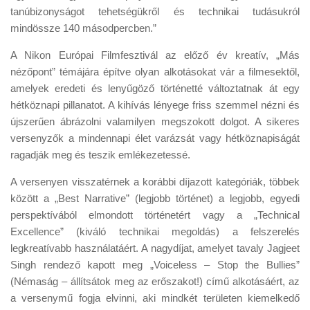
tanúbizonyságot tehetségükről és technikai tudásukról
mindössze 140 másodpercben.”
A Nikon Európai Filmfesztivál az előző év kreatív, „Más
nézőpont” témájára építve olyan alkotásokat vár a filmesektől,
amelyek eredeti és lenyűgöző történetté változtatnak át egy
hétköznapi pillanatot. A kihívás lényege friss szemmel nézni és
újszerűen ábrázolni valamilyen megszokott dolgot. A sikeres
versenyzők a mindennapi élet varázsát vagy hétköznapiságát
ragadják meg és teszik emlékezetessé.
A versenyen visszatérnek a korábbi díjazott kategóriák, többek
között a „Best Narrative” (legjobb történet) a legjobb, egyedi
perspektívából elmondott történetért vagy a „Technical
Excellence” (kiváló technikai megoldás) a felszerelés
legkreatívabb használatáért. A nagydíjat, amelyet tavaly Jagjeet
Singh rendező kapott meg „Voiceless – Stop the Bullies”
(Némaság – állítsátok meg az erőszakot!) című alkotásáért, az
a versenymű fogja elvinni, aki mindkét területen kiemelkedő