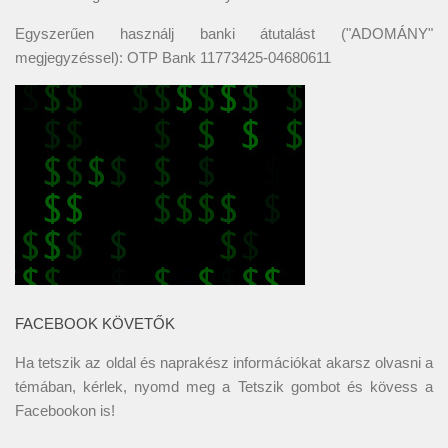
Egyszerűen használj banki átutalást ("ADOMÁNY"
megjegyzéssel): OTP Bank 11773425-04680611
FACEBOOK KÖVETŐK
Ha tetszik az oldal és naprakész információkat akarsz olvasni a
témában, kérlek, nyomd meg a Tetszik gombot és kövess a
Facebookon
is!