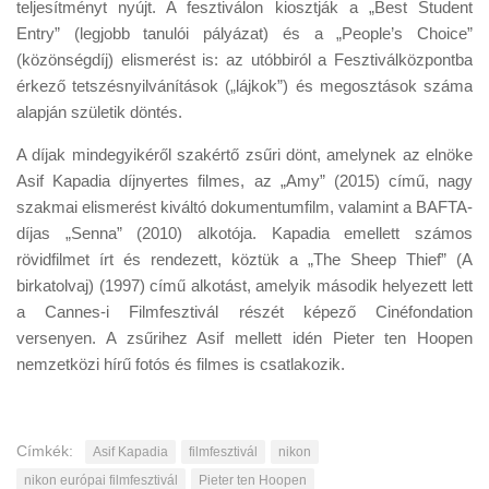
teljesítményt nyújt. A fesztiválon kiosztják a „Best Student
Entry” (legjobb tanulói pályázat) és a „People’s Choice”
(közönségdíj) elismerést is: az utóbbiról a Fesztiválközpontba
érkező tetszésnyilvánítások („lájkok”) és megosztások száma
alapján születik döntés.
A díjak mindegyikéről szakértő zsűri dönt, amelynek az elnöke
Asif Kapadia díjnyertes filmes, az „Amy” (2015) című, nagy
szakmai elismerést kiváltó dokumentumfilm, valamint a BAFTA-
díjas „Senna” (2010) alkotója. Kapadia emellett számos
rövidfilmet írt és rendezett, köztük a „The Sheep Thief” (A
birkatolvaj) (1997) című alkotást, amelyik második helyezett lett
a Cannes-i Filmfesztivál részét képező Cinéfondation
versenyen. A zsűrihez Asif mellett idén Pieter ten Hoopen
nemzetközi hírű fotós és filmes is csatlakozik.
Címkék:
Asif Kapadia
filmfesztivál
nikon
nikon európai filmfesztivál
Pieter ten Hoopen