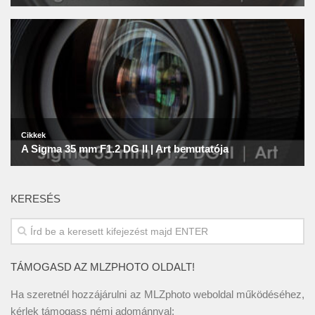
KERESÉS
TÁMOGASD AZ MLZPHOTO OLDALT!
Ha szeretnél hozzájárulni az MLZphoto weboldal működéséhez,
kérlek támogass némi adománnyal: