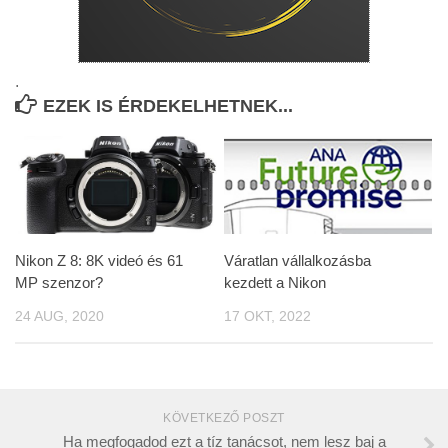
.
EZEK IS ÉRDEKELHETNEK...
Nikon Z 8: 8K videó és 61
Váratlan vállalkozásba
MP szenzor?
kezdett a Nikon
24 AUG, 2020
17 OKT, 2022
KÖVETKEZŐ POSZT
Ha megfogadod ezt a tíz tanácsot, nem lesz baj a