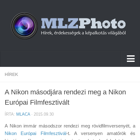
Hírek
HÍREK
Pletykák
A Nikon másodjára rendezi meg a Nikon
Cikkek
Európai Filmfesztivált
Szoftver
ÍRTA:
MLACA
· 2015.09.30
Firmware
A Nikon immár másodszor rendezi meg rövidfilmversenyét, a
Tudástár
Nikon Európai Filmfesztivál
-t. A versenyen amatőrök és