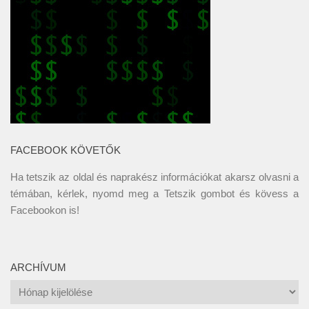
FACEBOOK KÖVETŐK
Ha tetszik az oldal és naprakész információkat akarsz olvasni a
témában, kérlek, nyomd meg a Tetszik gombot és kövess a
Facebookon
is!
ARCHÍVUM
Archívum