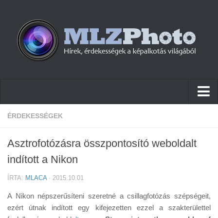
Hírek
ÉRDEKESSÉGEK
Pletykák
Asztrofotózásra összpontosító weboldalt
Cikkek
indított a Nikon
Szoftver
ÍRTA:
MLACA
· 2015.10.01
Firmware
A Nikon népszerűsíteni szeretné a csillagfotózás szépségeit,
Tudástár
ezért útnak indított egy kifejezetten ezzel a szakterülettel