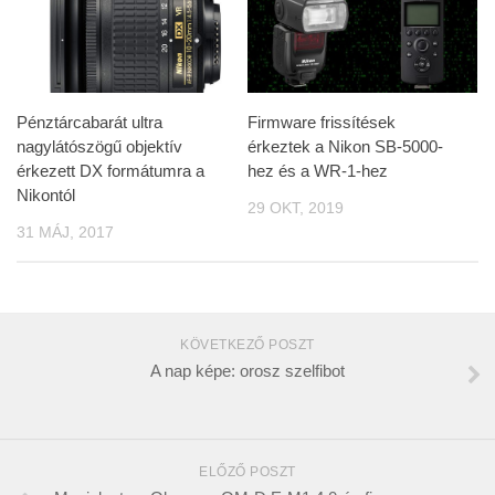
Pénztárcabarát ultra
Firmware frissítések
nagylátószögű objektív
érkeztek a Nikon SB-5000-
érkezett DX formátumra a
hez és a WR-1-hez
Nikontól
29 OKT, 2019
31 MÁJ, 2017
KÖVETKEZŐ POSZT
A nap képe: orosz szelfibot
ELŐZŐ POSZT