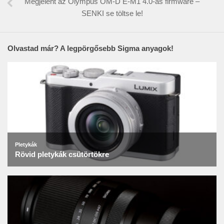
Megjelent az Olympus OM-D E-M1 4.0-ás firmware –
SENKI se töltse le!
Olvastad már? A legpörgősebb Sigma anyagok!