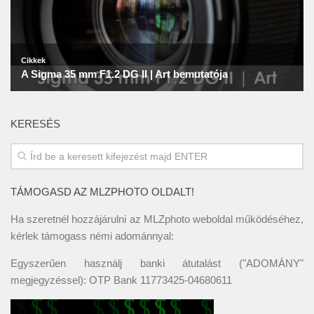
KERESÉS
TÁMOGASD AZ MLZPHOTO OLDALT!
Ha szeretnél hozzájárulni az MLZphoto weboldal működéséhez,
kérlek támogass némi adománnyal:
Egyszerűen használj banki átutalást ("ADOMÁNY"
megjegyzéssel): OTP Bank 11773425-04680611