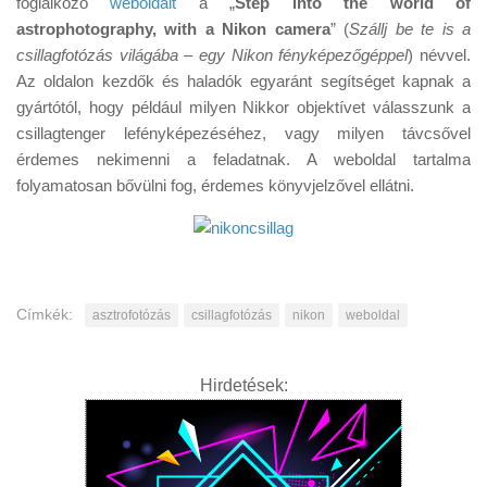
foglalkozó
weboldalt
a „
Step into the world of
Tanácsok
astrophotography, with a Nikon camera
” (
Szállj be te is a
Érdekességek
csillagfotózás világába – egy Nikon fényképezőgéppel
) névvel.
Az oldalon kezdők és haladók egyaránt segítséget kapnak a
Helyszíni Riport
gyártótól, hogy például milyen Nikkor objektívet válasszunk a
E-BB
csillagtenger lefényképezéséhez, vagy milyen távcsővel
érdemes nekimenni a feladatnak. A weboldal tartalma
folyamatosan bővülni fog, érdemes könyvjelzővel ellátni.
Címkék:
asztrofotózás
csillagfotózás
nikon
weboldal
Hirdetések: