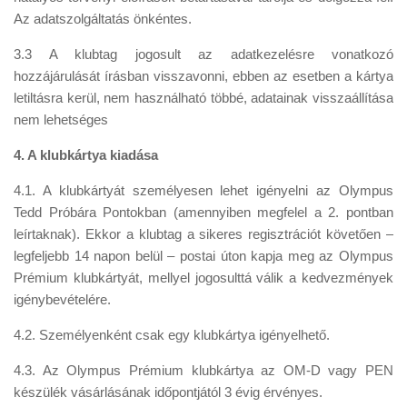
Az adatszolgáltatás önkéntes.
3.3 A klubtag jogosult az adatkezelésre vonatkozó
hozzájárulását írásban visszavonni, ebben az esetben a kártya
letiltásra kerül, nem használható többé, adatainak visszaállítása
nem lehetséges
4. A klubkártya kiadása
4.1. A klubkártyát személyesen lehet igényelni az Olympus
Tedd Próbára Pontokban (amennyiben megfelel a 2. pontban
leírtaknak). Ekkor a klubtag a sikeres regisztrációt követően –
legfeljebb 14 napon belül – postai úton kapja meg az Olympus
Prémium klubkártyát, mellyel jogosulttá válik a kedvezmények
igénybevételére.
4.2. Személyenként csak egy klubkártya igényelhető.
4.3. Az Olympus Prémium klubkártya az OM-D vagy PEN
készülék vásárlásának időpontjától 3 évig érvényes.