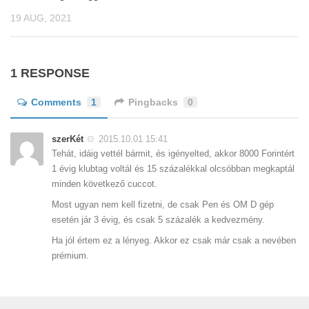
19 AUG, 2021
1 RESPONSE
Comments
1
Pingbacks
0
szerKét
2015.10.01 15:41
Tehát, idáig vettél bármit, és igényelted, akkor 8000 Forintért
1 évig klubtag voltál és 15 százalékkal olcsóbban megkaptál
minden következő cuccot.
Most ugyan nem kell fizetni, de csak Pen és OM D gép
esetén jár 3 évig, és csak 5 százalék a kedvezmény.
Ha jól értem ez a lényeg. Akkor ez csak már csak a nevében
prémium.