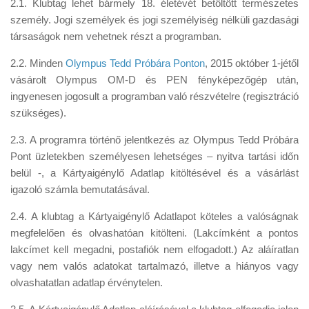
2.1. Klubtag lehet bármely 18. életévét betöltött természetes
személy. Jogi személyek és jogi személyiség nélküli gazdasági
társaságok nem vehetnek részt a programban.
2.2. Minden
Olympus Tedd Próbára Ponton
, 2015 október 1-jétől
vásárolt Olympus OM-D és PEN fényképezőgép után,
ingyenesen jogosult a programban való részvételre (regisztráció
szükséges).
2.3. A programra történő jelentkezés az Olympus Tedd Próbára
Pont üzletekben személyesen lehetséges – nyitva tartási időn
belül -, a Kártyaigénylő Adatlap kitöltésével és a vásárlást
igazoló számla bemutatásával.
2.4. A klubtag a Kártyaigénylő Adatlapot köteles a valóságnak
megfelelően és olvashatóan kitölteni. (Lakcímként a pontos
lakcímet kell megadni, postafiók nem elfogadott.) Az aláíratlan
vagy nem valós adatokat tartalmazó, illetve a hiányos vagy
olvashatatlan adatlap érvénytelen.