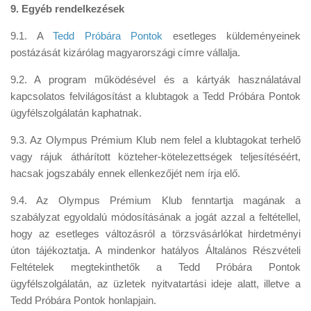
9. Egyéb rendelkezések
9.1. A
Tedd Próbára Pontok
esetleges küldeményeinek
postázását kizárólag magyarországi címre vállalja.
9.2. A program működésével és a kártyák használatával
kapcsolatos felvilágosítást a klubtagok a Tedd Próbára Pontok
ügyfélszolgálatán kaphatnak.
9.3. Az Olympus Prémium Klub nem felel a klubtagokat terhelő
vagy rájuk áthárított közteher-kötelezettségek teljesítéséért,
hacsak jogszabály ennek ellenkezőjét nem írja elő.
9.4. Az Olympus Prémium Klub fenntartja magának a
szabályzat egyoldalú módosításának a jogát azzal a feltétellel,
hogy az esetleges változásról a törzsvásárlókat hirdetményi
úton tájékoztatja. A mindenkor hatályos Általános Részvételi
Feltételek megtekinthetők a Tedd Próbára Pontok
ügyfélszolgálatán, az üzletek nyitvatartási ideje alatt, illetve a
Tedd Próbára Pontok honlapjain.