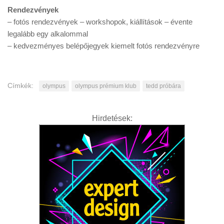
Rendezvények
– fotós rendezvények – workshopok, kiállítások – évente
legalább egy alkalommal
– kedvezményes belépőjegyek kiemelt fotós rendezvényre
Címkék:
olympus
olympus prémium klub
tedd próbára
Hirdetések: