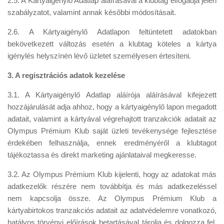
2.5. A Kártyaigénylő Adatlap aláírásával a klubtag elfogadja jelen
szabályzatot, valamint annak későbbi módosításait.
2.6. A Kártyaigénylő Adatlapon feltüntetett adatokban
bekövetkezett változás esetén a klubtag köteles a kártya
igénylés helyszínén lévő üzletet személyesen értesíteni.
3. A regisztrációs adatok kezelése
3.1. A Kártyaigénylő Adatlap aláírója aláírásával kifejezett
hozzájárulását adja ahhoz, hogy a kártyaigénylő lapon megadott
adatait, valamint a kártyával végrehajtott tranzakciók adatait az
Olympus Prémium Klub saját üzleti tevékenysége fejlesztése
érdekében felhasználja, ennek eredményéről a klubtagot
tájékoztassa és direkt marketing ajánlataival megkeresse.
3.2. Az Olympus Prémium Klub kijelenti, hogy az adatokat más
adatkezelők részére nem továbbítja és más adatkezeléssel
nem kapcsolja össze. Az Olympus Prémium Klub a
kártyabirtokos tranzakciós adatait az adatvédelemre vonatkozó,
hatályos törvényi előírások betartásával tárolja és dolgozza fel.