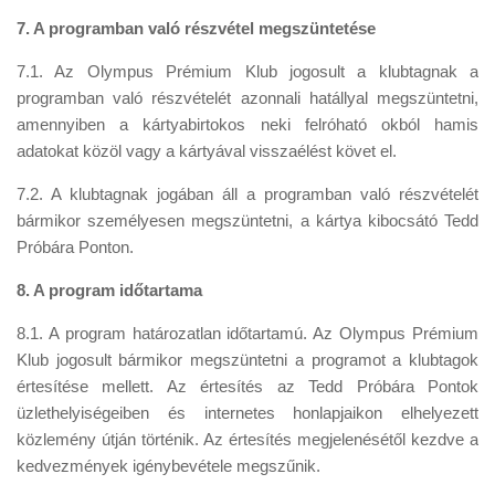
7. A programban való részvétel megszüntetése
7.1. Az Olympus Prémium Klub jogosult a klubtagnak a
programban való részvételét azonnali hatállyal megszüntetni,
amennyiben a kártyabirtokos neki felróható okból hamis
adatokat közöl vagy a kártyával visszaélést követ el.
7.2. A klubtagnak jogában áll a programban való részvételét
bármikor személyesen megszüntetni, a kártya kibocsátó Tedd
Próbára Ponton.
8. A program időtartama
8.1. A program határozatlan időtartamú. Az Olympus Prémium
Klub jogosult bármikor megszüntetni a programot a klubtagok
értesítése mellett. Az értesítés az Tedd Próbára Pontok
üzlethelyiségeiben és internetes honlapjaikon elhelyezett
közlemény útján történik. Az értesítés megjelenésétől kezdve a
kedvezmények igénybevétele megszűnik.