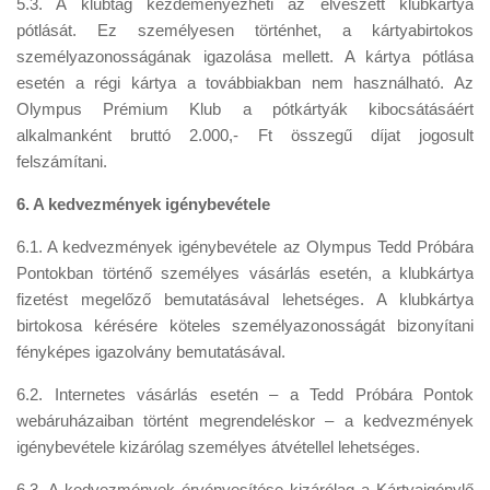
5.3. A klubtag kezdeményezheti az elveszett klubkártya
pótlását. Ez személyesen történhet, a kártyabirtokos
személyazonosságának igazolása mellett. A kártya pótlása
esetén a régi kártya a továbbiakban nem használható. Az
Olympus Prémium Klub a pótkártyák kibocsátásáért
alkalmanként bruttó 2.000,- Ft összegű díjat jogosult
felszámítani.
6. A kedvezmények igénybevétele
6.1. A kedvezmények igénybevétele az Olympus Tedd Próbára
Pontokban történő személyes vásárlás esetén, a klubkártya
fizetést megelőző bemutatásával lehetséges. A klubkártya
birtokosa kérésére köteles személyazonosságát bizonyítani
fényképes igazolvány bemutatásával.
6.2. Internetes vásárlás esetén – a Tedd Próbára Pontok
webáruházaiban történt megrendeléskor – a kedvezmények
igénybevétele kizárólag személyes átvétellel lehetséges.
6.3. A kedvezmények érvényesítése kizárólag a Kártyaigénylő