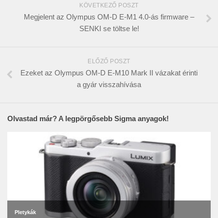
KÖVETKEZŐ POSZT
Megjelent az Olympus OM-D E-M1 4.0-ás firmware –
SENKI se töltse le!
ELŐZŐ POSZT
Ezeket az Olympus OM-D E-M10 Mark II vázakat érinti
a gyár visszahívása
Olvastad már? A legpörgősebb Sigma anyagok!