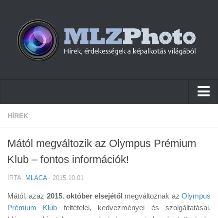
Hírek
HÍREK
Pletykák
Mától megváltozik az Olympus Prémium
Cikkek
Klub – fontos információk!
Szoftver
ÍRTA:
MLACA
· 2015.10.01
Firmware
Mától, azaz
2015. október elsejétől
megváltoznak az
Olympus
Tudástár
Prémium Klub
feltételei, kedvezményei és szolgáltatásai.