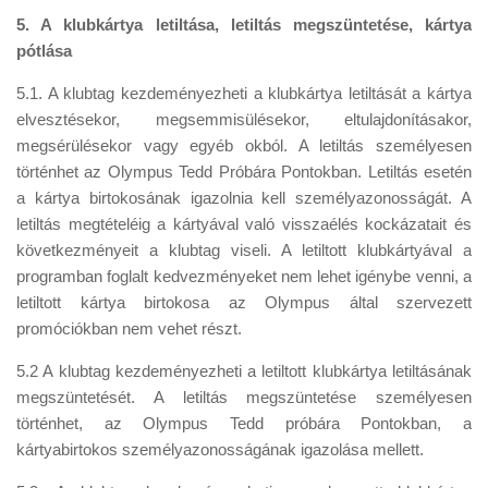
5. A klubkártya letiltása, letiltás megszüntetése, kártya
pótlása
5.1. A klubtag kezdeményezheti a klubkártya letiltását a kártya
elvesztésekor, megsemmisülésekor, eltulajdonításakor,
megsérülésekor vagy egyéb okból. A letiltás személyesen
történhet az Olympus Tedd Próbára Pontokban. Letiltás esetén
a kártya birtokosának igazolnia kell személyazonosságát. A
letiltás megtételéig a kártyával való visszaélés kockázatait és
következményeit a klubtag viseli. A letiltott klubkártyával a
programban foglalt kedvezményeket nem lehet igénybe venni, a
letiltott kártya birtokosa az Olympus által szervezett
promóciókban nem vehet részt.
5.2 A klubtag kezdeményezheti a letiltott klubkártya letiltásának
megszüntetését. A letiltás megszüntetése személyesen
történhet, az Olympus Tedd próbára Pontokban, a
kártyabirtokos személyazonosságának igazolása mellett.