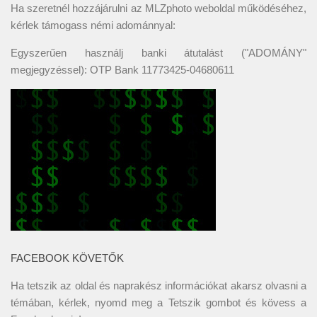
Ha szeretnél hozzájárulni az MLZphoto weboldal működéséhez,
kérlek támogass némi adománnyal:
Egyszerűen használj banki átutalást ("ADOMÁNY"
megjegyzéssel): OTP Bank 11773425-04680611
FACEBOOK KÖVETŐK
Ha tetszik az oldal és naprakész információkat akarsz olvasni a
témában, kérlek, nyomd meg a Tetszik gombot és kövess a