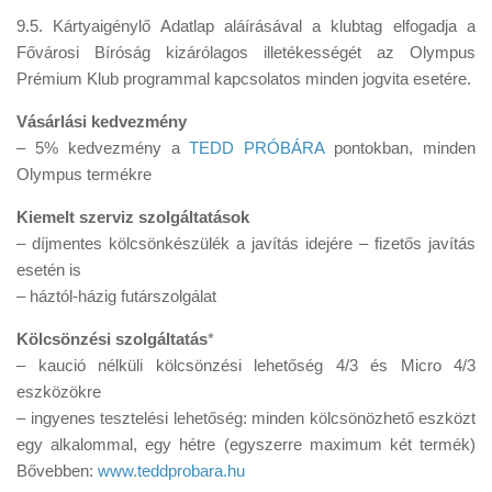
9.5. Kártyaigénylő Adatlap aláírásával a klubtag elfogadja a
Fővárosi Bíróság kizárólagos illetékességét az Olympus
Prémium Klub programmal kapcsolatos minden jogvita esetére.
Vásárlási kedvezmény
– 5% kedvezmény a
TEDD PRÓBÁRA
pontokban, minden
Olympus termékre
Kiemelt szerviz szolgáltatások
– díjmentes kölcsönkészülék a javítás idejére – fizetős javítás
esetén is
– háztól-házig futárszolgálat
Kölcsönzési szolgáltatás
*
– kaució nélküli kölcsönzési lehetőség 4/3 és Micro 4/3
eszközökre
– ingyenes tesztelési lehetőség: minden kölcsönözhető eszközt
egy alkalommal, egy hétre (egyszerre maximum két termék)
Bővebben:
www.teddprobara.hu