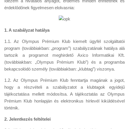
Idézem a hivatalos anyagot, érdemes minden érintettnek és
Tanácsok
érdeklődőnek figyelmesen elolvasnia:
Érdekességek
Helyszíni Riport
1. A szabályzat hatálya
E-BB
1.1. Az Olympus Prémium Klub kiemelt ügyfél szolgáltatói
program (továbbiakban: „program”) szabályzatának hatálya alá
tartozik a programot meghirdető Axico Informatikai Kft.
(továbbiakban: „Olympus Prémium Klub”) és a programba
bekapcsolódó személy (továbbiakban: „klubtag”) viszonya.
1.2. Az Olympus Prémium Klub fenntartja magának a jogot,
hogy a részvételi a szabályzatot a klubtagok egyidejű
tájékoztatása mellett módosítsa. A tájékoztatás az Olympus
Prémium Klub honlapján és elektronikus hírlevél kiküldésével
történik.
2. Jelentkezés feltételei