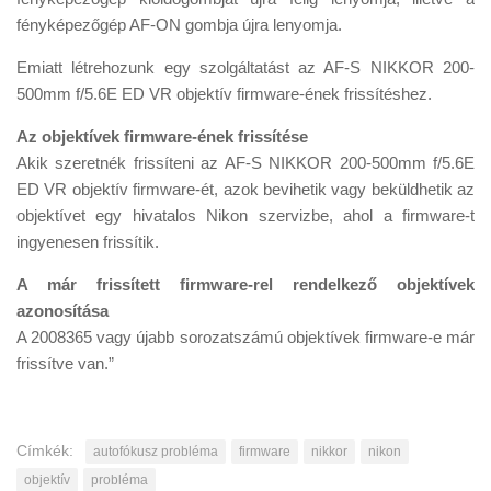
fényképezőgép AF-ON gombja újra lenyomja.
Emiatt létrehozunk egy szolgáltatást az AF-S NIKKOR 200-
500mm f/5.6E ED VR objektív firmware-ének frissítéshez.
Az objektívek firmware-ének frissítése
Akik szeretnék frissíteni az AF-S NIKKOR 200-500mm f/5.6E
ED VR objektív firmware-ét, azok bevihetik vagy beküldhetik az
objektívet egy hivatalos Nikon szervizbe, ahol a firmware-t
ingyenesen frissítik.
A már frissített firmware-rel rendelkező objektívek
azonosítása
A 2008365 vagy újabb sorozatszámú objektívek firmware-e már
frissítve van.”
Címkék:
autofókusz probléma
firmware
nikkor
nikon
objektív
probléma