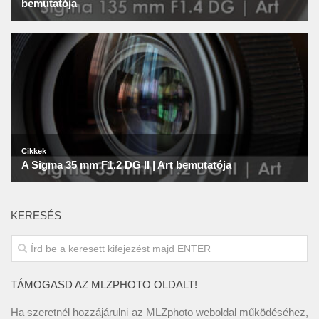
KERESÉS
TÁMOGASD AZ MLZPHOTO OLDALT!
Ha szeretnél hozzájárulni az MLZphoto weboldal működéséhez,