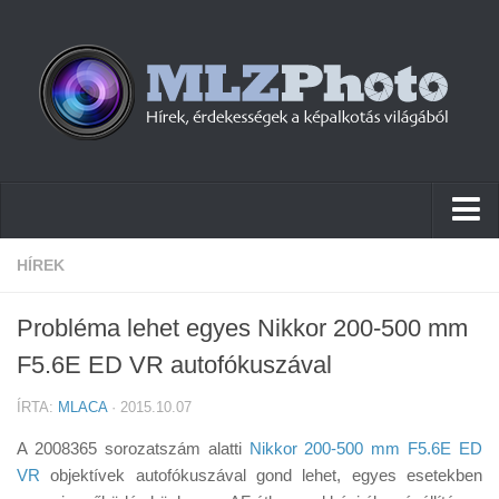
Hírek
HÍREK
Pletykák
Probléma lehet egyes Nikkor 200-500 mm
Cikkek
F5.6E ED VR autofókuszával
Szoftver
ÍRTA:
MLACA
· 2015.10.07
Firmware
A 2008365 sorozatszám alatti
Nikkor 200-500 mm F5.6E ED
Tudástár
VR
objektívek autofókuszával gond lehet, egyes esetekben