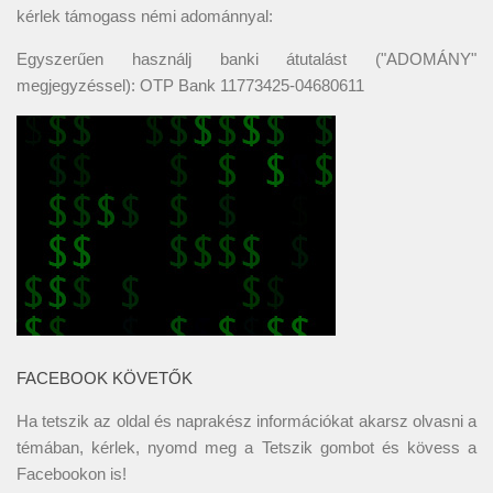
kérlek támogass némi adománnyal:
Egyszerűen használj banki átutalást ("ADOMÁNY"
megjegyzéssel): OTP Bank 11773425-04680611
FACEBOOK KÖVETŐK
Ha tetszik az oldal és naprakész információkat akarsz olvasni a
témában, kérlek, nyomd meg a Tetszik gombot és kövess a
Facebookon
is!