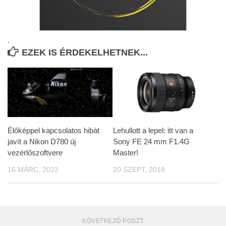
.
EZEK IS ÉRDEKELHETNEK...
Élőképpel kapcsolatos hibát
Lehullott a lepel: itt van a
javít a Nikon D780 új
Sony FE 24 mm F1.4G
vezérlőszoftvere
Master!
16 MÁRC, 2022
20 SZEPT, 2018
KÖVETKEZŐ POSZT