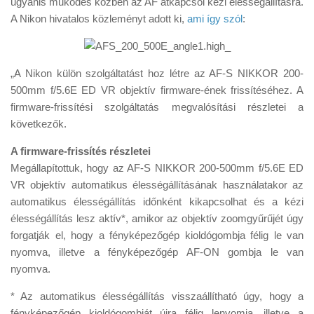
ugyanis működés közben az AF átkapcsol kézi élességállításra.
Tanácsok
A Nikon hivatalos közleményt adott ki,
ami így szól
:
Érdekességek
Helyszíni Riport
„A Nikon külön szolgáltatást hoz létre az AF-S NIKKOR 200-
E-BB
500mm f/5.6E ED VR objektív firmware-ének frissítéséhez. A
firmware-frissítési szolgáltatás megvalósítási részletei a
következők.
A firmware-frissítés részletei
Megállapítottuk, hogy az AF-S NIKKOR 200-500mm f/5.6E ED
VR objektív automatikus élességállításának használatakor az
automatikus élességállítás időnként kikapcsolhat és a kézi
élességállítás lesz aktív*, amikor az objektív zoomgyűrűjét úgy
forgatják el, hogy a fényképezőgép kioldógombja félig le van
nyomva, illetve a fényképezőgép AF-ON gombja le van
nyomva.
* Az automatikus élességállítás visszaállítható úgy, hogy a
fényképezőgép kioldógombját újra félig lenyomja, illetve a