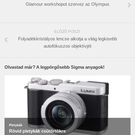
Glamour workshopot szervez az Olympus
ELŐZŐ POSZT
Folyadékkristályos lencse alkotja a világ legkisebb
autofókuszos objektívjét
Olvastad már? A legpörgősebb Sigma anyagok!