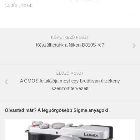
14 JÚL, 2014
KÖVETKEZŐ POSZT
Készülhetünk a Nikon D810S-re?
ELŐZŐ POSZT
A CMOS feltalálója most egy brutálisan érzékeny
szenzort tervezett
Olvastad már? A legpörgősebb Sigma anyagok!