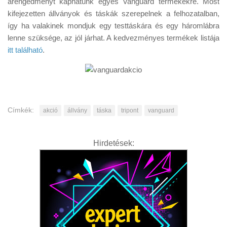
árengedményt kaphatunk egyes Vanguard termékekre. Most
Tanácsok
kifejezetten állványok és táskák szerepelnek a felhozatalban,
Érdekességek
így ha valakinek mondjuk egy testtáskára és egy háromlábra
lenne szüksége, az jól járhat. A kedvezményes termékek listája
Helyszíni Riport
itt található
.
E-BB
Címkék:
akció
állvány
táska
tripont
vanguard
Hirdetések: