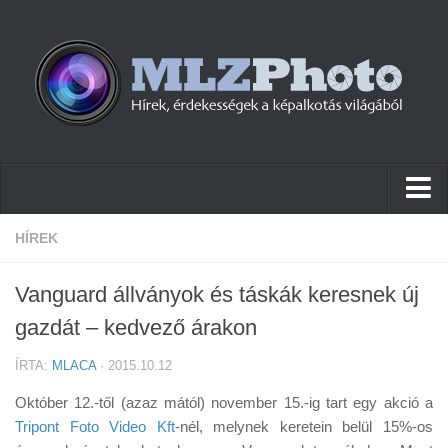
Hírek
HÍREK
Pletykák
Vanguard állványok és táskák keresnek új
Cikkek
gazdát – kedvező árakon
Szoftver
ÍRTA:
MLACA
· 2015.10.12
Firmware
Október 12.-től (azaz mától) november 15.-ig tart egy akció a
Tudástár
Tripont Foto Video Kft
-nél, melynek keretein belül 15%-os