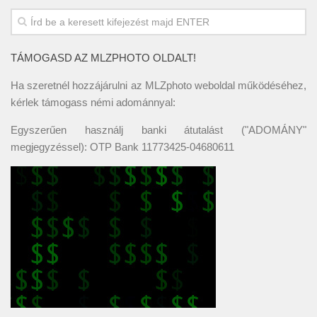
TÁMOGASD AZ MLZPHOTO OLDALT!
Ha szeretnél hozzájárulni az MLZphoto weboldal működéséhez,
kérlek támogass némi adománnyal:
Egyszerűen használj banki átutalást ("ADOMÁNY"
megjegyzéssel): OTP Bank 11773425-04680611