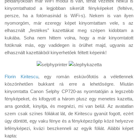
példányokban már WiFi modul is van, tehát vezeték nélkül is
Tanácsok
kinyomtathatod a legjobban sikerült fényképeket (feltéve,
Érdekességek
persze, ha a fotómasinád is WiFi-s). Nekem is van ilyen
nyomorgóm, már ezeregy képet kinyomtattam vele, s az
Helyszíni Riport
elhasznált „festékes” kazettákat meg szépen kidobtam a
E-BB
kukába. Soha nem hittem volna, hogy a már kinyomtatott
fotóknak más, egy vadidegen is örülhet majd, ugyanis az
elhasznált kazettákból kinyerhetőek féltett képeink!
Florin Kiritescu
, egy román esküvőfotós a véletlennek
köszönhetően bukkant rá erre a lehetőségre. Miután
kinyomtatta Canon Selphy CP720-as nyomtatóján a legszebb
fényképeket, és kifogyott a három plusz egy menetes kazetta,
arra gondolt, kinyitja, és megnézi, mi van belül. Az avatatlan
szem csak színes fóliákat lát, de Kiritescu gyanút fogott, ezért
úgy döntött, egy vaku fénye és a fényképezőgép közé helyezve
lefényképezi, kvázi beszkenneli az egyik fóliát. Alábbi képet
kapta: