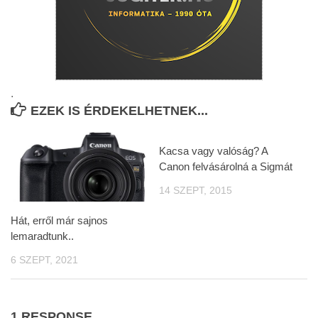
.
EZEK IS ÉRDEKELHETNEK...
Kacsa vagy valóság? A
Canon felvásárolná a Sigmát
14 SZEPT, 2015
Hát, erről már sajnos
lemaradtunk..
6 SZEPT, 2021
1 RESPONSE