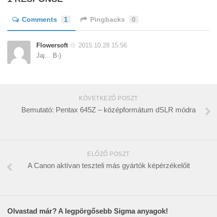
Comments
1
Pingbacks
0
Flowersoft
2015.10.28 15:56
Jaj… B-)
KÖVETKEZŐ POSZT
Bemutató: Pentax 645Z – középformátum dSLR módra
ELŐZŐ POSZT
A Canon aktívan teszteli más gyártók képérzékelőit
Olvastad már? A legpörgősebb Sigma anyagok!