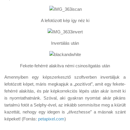
A lefotózott kép így néz ki
Invertálás után
Fekete-fehérré alakítva némi csinosítgatás után
Amennyiben egy képszerkesztő szoftverben invertáljuk a
lefotózott képet, máris megkapjuk a „pozitívot”, amit egy fekete-
fehérré alakítás, és pár képkorrekciós lépés után akár ismét ki
is nyomtathatnánk. Szóval, aki gyakran nyomtat akár pikáns
tartalmú fotót a Selphy-ével, az inkább semmisítse meg a kiürült
kazettát, nehogy egy idegen is „élvezhesse” a másnak szánt
képeket! (Forrás:
petapixel.com
)