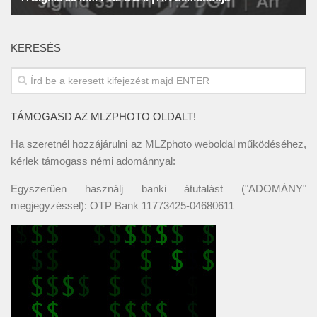
KERESÉS
TÁMOGASD AZ MLZPHOTO OLDALT!
Ha szeretnél hozzájárulni az MLZphoto weboldal működéséhez,
kérlek támogass némi adománnyal:
Egyszerűen használj banki átutalást ("ADOMÁNY"
megjegyzéssel): OTP Bank 11773425-04680611