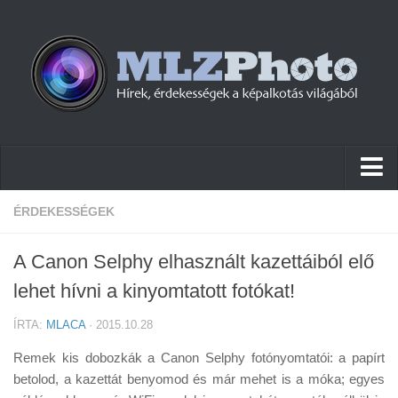
Hírek
ÉRDEKESSÉGEK
Pletykák
A Canon Selphy elhasznált kazettáiból elő
Cikkek
lehet hívni a kinyomtatott fotókat!
Szoftver
ÍRTA:
MLACA
· 2015.10.28
Firmware
Remek kis dobozkák a Canon Selphy fotónyomtatói: a papírt
Tudástár
betolod, a kazettát benyomod és már mehet is a móka; egyes