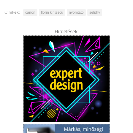
Címkék:
canon
florin kiritescu
nyomtató
selphy
Hirdetések: