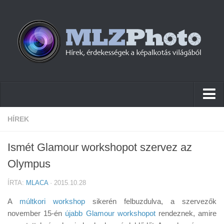
Hírek
HÍREK
Pletykák
Ismét Glamour workshopot szervez az
Cikkek
Olympus
Szoftver
ÍRTA:
MLACA
· 2015.10.28
Firmware
A
múltkori workshop
sikerén felbuzdulva, a szervezők
Tudástár
november 15-én
újabb Glamour workshopot
rendeznek, amire