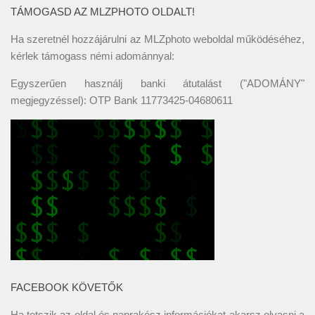
TÁMOGASD AZ MLZPHOTO OLDALT!
Ha szeretnél hozzájárulni az MLZphoto weboldal működéséhez,
kérlek támogass némi adománnyal:
Egyszerűen használj banki átutalást ("ADOMÁNY"
megjegyzéssel): OTP Bank 11773425-04680611
FACEBOOK KÖVETŐK
Ha tetszik az oldal és naprakész információkat akarsz olvasni a