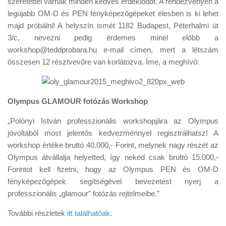
szeretettel várnak minden kedves érdeklődőt. A rendezvényen a
Tanácsok
legújabb OM-D és PEN fényképezőgépeket élesben is ki lehet
Érdekességek
majd próbálni! A helyszín ismét 1182 Budapest, Péterhalmi út
3/c, nevezni pedig érdemes minél előbb a
Helyszíni Riport
workshop@teddprobara.hu e-mail címen, mert a létszám
E-BB
összesen 12 résztvevőre van korlátozva. Íme, a meghívó:
Olympus GLAMOUR fotózás Workshop
„Polónyi István professzionális workshopjára az Olympus
jóvoltából most jelentős kedvezménnyel regisztrálhatsz! A
workshop értéke bruttó 40.000,- Forint, melynek nagy részét az
Olympus átvállalja helyetted, így neked csak bruttó 15.000,-
Forintot kell fizetni, hogy az Olympus PEN és OM-D
fényképezőgépek segítségével bevezetést nyerj a
professzionális „glamour” fotózás rejtelmeibe.”
További részletek
itt találhatóak
.