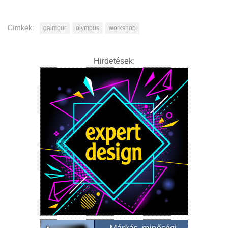
Címkék:
galmour
olympus
workshop
Hirdetések: