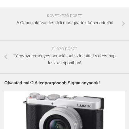
KÖVETKEZŐ POSZT
A Canon aktívan teszteli más gyártók képérzékelőit
ELŐZŐ POSZT
Tárgynyereményes sorsolással színesített videós nap
lesz a Tripontban!
Olvastad már? A legpörgősebb Sigma anyagok!