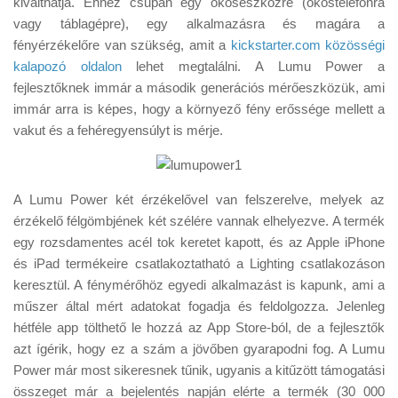
kiválthatja. Ehhez csupán egy okoseszközre (okostelefonra
Tanácsok
vagy táblagépre), egy alkalmazásra és magára a
Érdekességek
fényérzékelőre van szükség, amit a
kickstarter.com közösségi
kalapozó oldalon
lehet megtalálni. A Lumu Power a
Helyszíni Riport
fejlesztőknek immár a második generációs mérőeszközük, ami
E-BB
immár arra is képes, hogy a környező fény erőssége mellett a
vakut és a fehéregyensúlyt is mérje.
A Lumu Power két érzékelővel van felszerelve, melyek az
érzékelő félgömbjének két szélére vannak elhelyezve. A termék
egy rozsdamentes acél tok keretet kapott, és az Apple iPhone
és iPad termékeire csatlakoztatható a Lighting csatlakozáson
keresztül. A fénymérőhöz egyedi alkalmazást is kapunk, ami a
műszer által mért adatokat fogadja és feldolgozza. Jelenleg
hétféle app tölthető le hozzá az App Store-ból, de a fejlesztők
azt ígérik, hogy ez a szám a jövőben gyarapodni fog. A Lumu
Power már most sikeresnek tűnik, ugyanis a kitűzött támogatási
összeget már a bejelentés napján elérte a termék (30 000