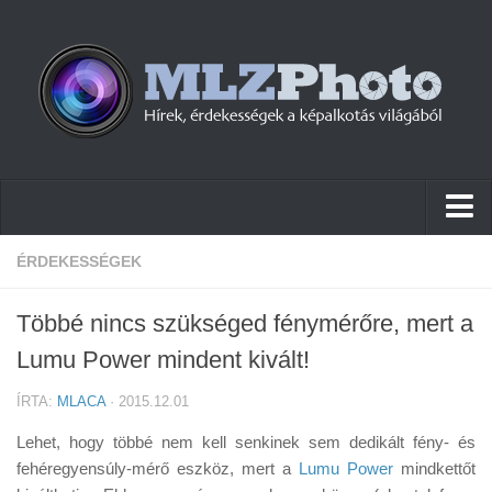
Hírek
ÉRDEKESSÉGEK
Pletykák
Többé nincs szükséged fénymérőre, mert a
Cikkek
Lumu Power mindent kivált!
Szoftver
ÍRTA:
MLACA
· 2015.12.01
Firmware
Lehet, hogy többé nem kell senkinek sem dedikált fény- és
Tudástár
fehéregyensúly-mérő eszköz, mert a
Lumu Power
mindkettőt