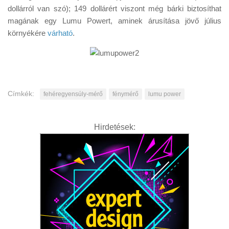
dollárról van szó); 149 dollárért viszont még bárki biztosíthat
magának egy Lumu Powert, aminek árusítása jövő július
környékére
várható
.
Címkék:
fehéregyensúly-mérő
fénymérő
lumu power
Hirdetések: