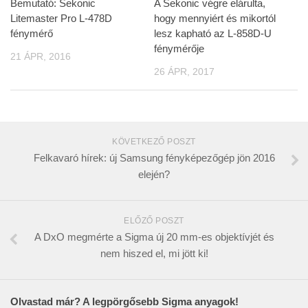
Bemutató: Sekonic
A Sekonic végre elárulta,
Litemaster Pro L-478D
hogy mennyiért és mikortól
fénymérő
lesz kapható az L-858D-U
fénymérője
21 ÁPR, 2016
26 ÁPR, 2017
KÖVETKEZŐ POSZT
Felkavaró hírek: új Samsung fényképezőgép jön 2016
elején?
ELŐZŐ POSZT
A DxO megmérte a Sigma új 20 mm-es objektívjét és
nem hiszed el, mi jött ki!
Olvastad már? A legpörgősebb Sigma anyagok!