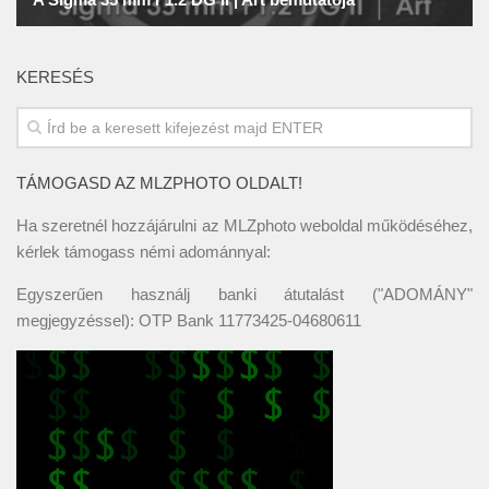
KERESÉS
TÁMOGASD AZ MLZPHOTO OLDALT!
Ha szeretnél hozzájárulni az MLZphoto weboldal működéséhez,
kérlek támogass némi adománnyal:
Egyszerűen használj banki átutalást ("ADOMÁNY"
megjegyzéssel): OTP Bank 11773425-04680611