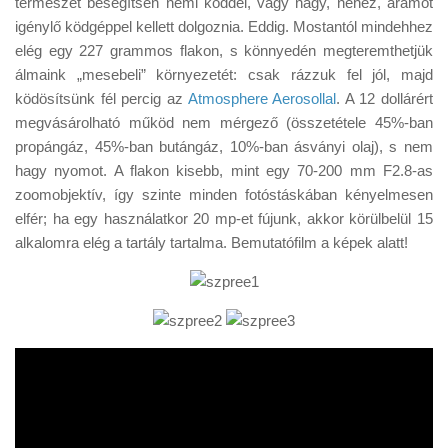
természet besegítsen némi köddel, vagy nagy, nehéz, áramot
Tanácsok
igénylő ködgéppel kellett dolgoznia. Eddig. Mostantól mindehhez
Érdekességek
elég egy 227 grammos flakon, s könnyedén megteremthetjük
álmaink „mesebeli” környezetét: csak rázzuk fel jól, majd
Helyszíni Riport
ködösítsünk fél percig az
Atmosphere Aerosollal
. A 12 dollárért
E-BB
megvásárolható működ nem mérgező (összetétele 45%-ban
propángáz, 45%-ban butángáz, 10%-ban ásványi olaj), s nem
hagy nyomot. A flakon kisebb, mint egy 70-200 mm F2.8-as
zoomobjektív, így szinte minden fotóstáskában kényelmesen
elfér; ha egy használatkor 20 mp-et fújunk, akkor körülbelül 15
alkalomra elég a tartály tartalma. Bemutatófilm a képek alatt!