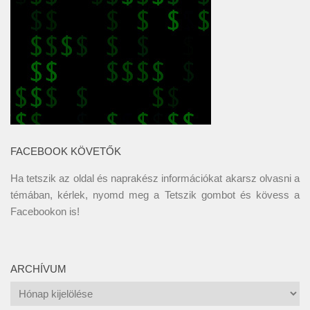
FACEBOOK KÖVETŐK
Ha tetszik az oldal és naprakész információkat akarsz olvasni a
témában, kérlek, nyomd meg a Tetszik gombot és kövess a
Facebookon
is!
ARCHÍVUM
Archívum