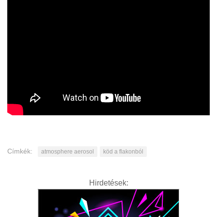
Címkék:
atmosphere aerosol
köd a flakonból
Hirdetések: