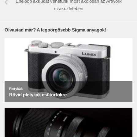
Eneloop akkukat vehetünk most akciósan az Artwork
szaküzletében
Olvastad már? A legpörgősebb Sigma anyagok!