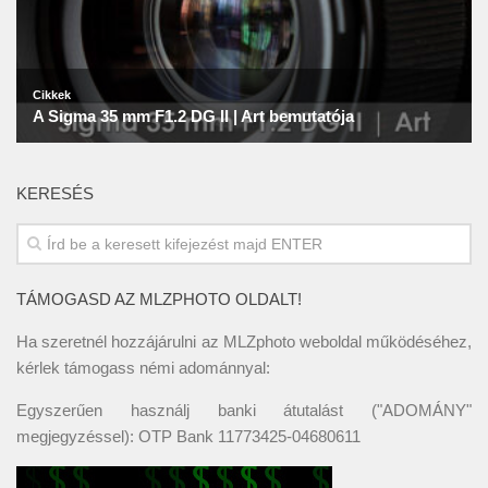
KERESÉS
TÁMOGASD AZ MLZPHOTO OLDALT!
Ha szeretnél hozzájárulni az MLZphoto weboldal működéséhez,
kérlek támogass némi adománnyal:
Egyszerűen használj banki átutalást ("ADOMÁNY"
megjegyzéssel): OTP Bank 11773425-04680611