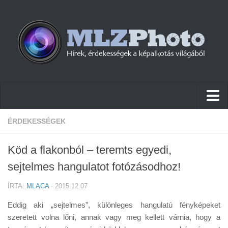
Hírek
ÉRDEKESSÉGEK
Pletykák
Köd a flakonból – teremts egyedi,
Cikkek
sejtelmes hangulatot fotózásodhoz!
Szoftver
ÍRTA:
MLACA
· 2015.12.07
Firmware
Eddig aki „sejtelmes”, különleges hangulatú fényképeket
Tudástár
szeretett volna lőni, annak vagy meg kellett várnia, hogy a