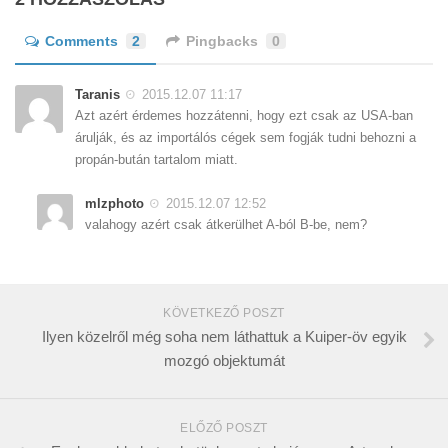
Comments
2
Pingbacks
0
Taranis
2015.12.07 11:17
Azt azért érdemes hozzátenni, hogy ezt csak az USA-ban
árulják, és az importálós cégek sem fogják tudni behozni a
propán-bután tartalom miatt.
mlzphoto
2015.12.07 12:52
valahogy azért csak átkerülhet A-ból B-be, nem?
KÖVETKEZŐ POSZT
Ilyen közelről még soha nem láthattuk a Kuiper-öv egyik
mozgó objektumát
ELŐZŐ POSZT