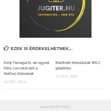
.
EZEK IS ÉRDEKELHETNEK...
Kenji Yamaguchi, aki egyedi
Manfrotto fotóstáskák MILC
fotós cuccokat épít a
gépekhez
NatGeo fotósainak
21 NOV, 2014
10 DEC, 2014
KÖVETKEZŐ POSZT