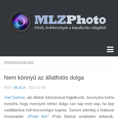
Hírek
ÉRDEKESSÉGEK
Pletykák
Nem könnyű az állatfotós dolga
Cikkek
ÍRTA:
MLACA
· 2015.12.08
Szoftver
Joel Sartore
, aki állatok fotózásával foglalkozik, bizonyára tudna
Firmware
mesélni, hogy mennyire nehéz dolga van nap mint nap, ha épp
vadállatokat kell lencsevégre kapnia. Sartore jelenleg a National
Tudástár
Geographic „
Photo Ark
” (Fotó Bárka) projektjén dolgozik,