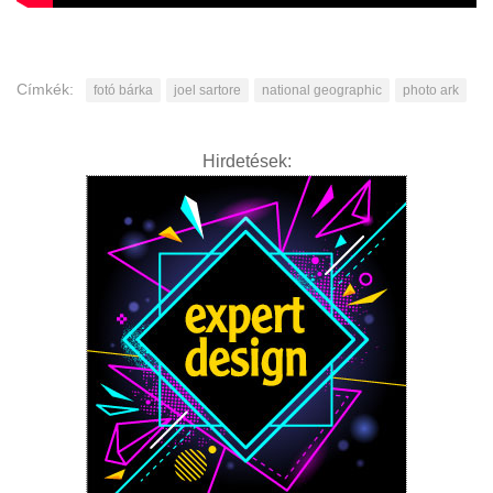
Címkék:
fotó bárka
joel sartore
national geographic
photo ark
Hirdetések: