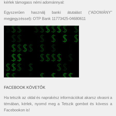
kérlek támogass némi adománnyal:
Egyszerűen használj banki átutalást ("ADOMÁNY"
megjegyzéssel): OTP Bank 11773425-04680611
FACEBOOK KÖVETŐK
Ha tetszik az oldal és naprakész információkat akarsz olvasni a
témában, kérlek, nyomd meg a Tetszik gombot és kövess a
Facebookon
is!