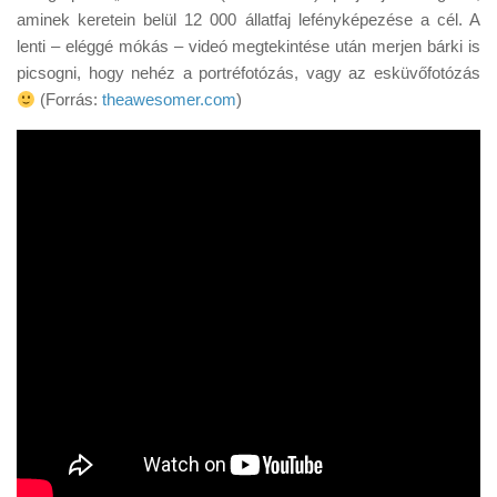
Tanácsok
aminek keretein belül 12 000 állatfaj lefényképezése a cél. A
lenti – eléggé mókás – videó megtekintése után merjen bárki is
Érdekességek
picsogni, hogy nehéz a portréfotózás, vagy az esküvőfotózás
Helyszíni Riport
(Forrás:
theawesomer.com
)
E-BB