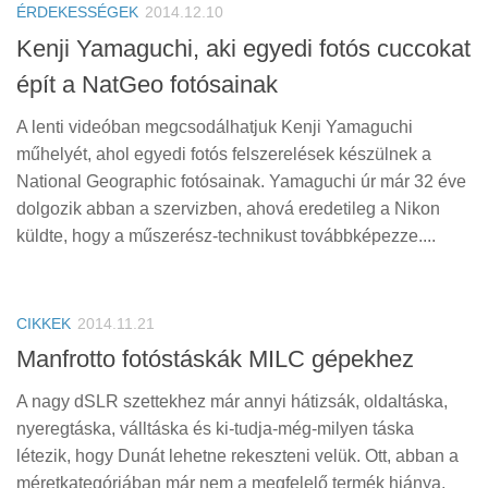
ÉRDEKESSÉGEK
2014.12.10
Kenji Yamaguchi, aki egyedi fotós cuccokat
épít a NatGeo fotósainak
A lenti videóban megcsodálhatjuk Kenji Yamaguchi
műhelyét, ahol egyedi fotós felszerelések készülnek a
National Geographic fotósainak. Yamaguchi úr már 32 éve
dolgozik abban a szervizben, ahová eredetileg a Nikon
küldte, hogy a műszerész-technikust továbbképezze....
CIKKEK
2014.11.21
Manfrotto fotóstáskák MILC gépekhez
A nagy dSLR szettekhez már annyi hátizsák, oldaltáska,
nyeregtáska, válltáska és ki-tudja-még-milyen táska
létezik, hogy Dunát lehetne rekeszteni velük. Ott, abban a
méretkategóriában már nem a megfelelő termék hiánya,