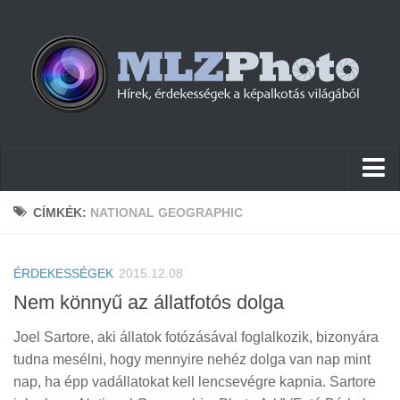
Hírek
CÍMKÉK:
NATIONAL GEOGRAPHIC
Pletykák
ÉRDEKESSÉGEK
Cikkek
2015.12.08
Nem könnyű az állatfotós dolga
Szoftver
Joel Sartore, aki állatok fotózásával foglalkozik, bizonyára
Firmware
tudna mesélni, hogy mennyire nehéz dolga van nap mint
Tudástár
nap, ha épp vadállatokat kell lencsevégre kapnia. Sartore