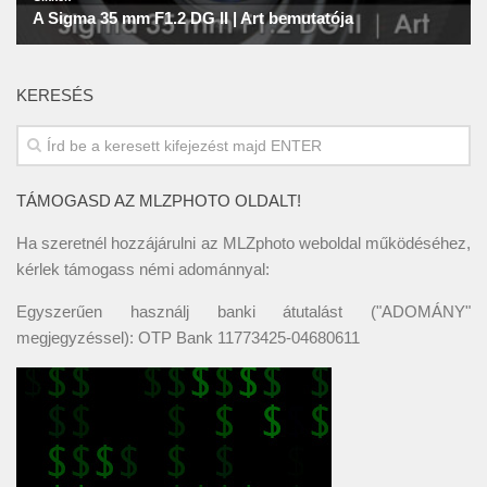
KERESÉS
TÁMOGASD AZ MLZPHOTO OLDALT!
Ha szeretnél hozzájárulni az MLZphoto weboldal működéséhez,
kérlek támogass némi adománnyal:
Egyszerűen használj banki átutalást ("ADOMÁNY"
megjegyzéssel): OTP Bank 11773425-04680611