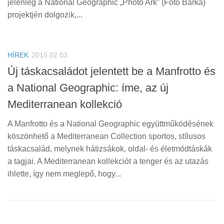
jelenleg a National Geographic „Photo Ark” (Fotó Bárka)
Tanácsok
projektjén dolgozik,...
Érdekességek
Helyszíni Riport
HÍREK
2015.02.03
E-BB
Új táskacsaládot jelentett be a Manfrotto és
a National Geographic: íme, az új
Mediterranean kollekció
A Manfrotto és a National Geographic együttműködésének
köszönhető a Mediterranean Collection sportos, stílusos
táskacsalád, melynek hátizsákok, oldal- és életmódtáskák
a tagjai. A Mediterranean kollekciót a tenger és az utazás
ihlette, így nem meglepő, hogy...