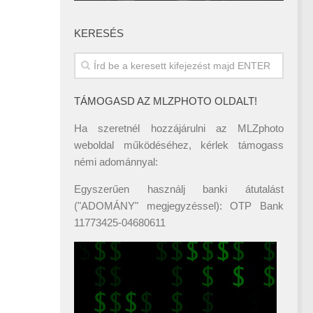
KERESÉS
TÁMOGASD AZ MLZPHOTO OLDALT!
Ha szeretnél hozzájárulni az MLZphoto
weboldal működéséhez, kérlek támogass
némi adománnyal:
Egyszerűen használj banki átutalást
("ADOMÁNY" megjegyzéssel): OTP Bank
11773425-04680611