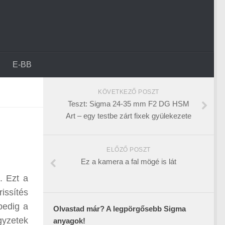
E-BB
KÖVETKEZŐ POSZT
Teszt: Sigma 24-35 mm F2 DG HSM
Art – egy testbe zárt fixek gyülekezete
ELŐZŐ POSZT
Ez a kamera a fal mögé is lát
. Ezt a
issítés
pedig a
Olvastad már? A legpörgősebb Sigma
gyzetek
anyagok!