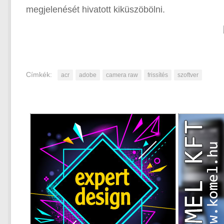
megjelenését hivatott kiküszöbölni.
Címkék:
acr
adobe
camera raw
frissítés
szoftver