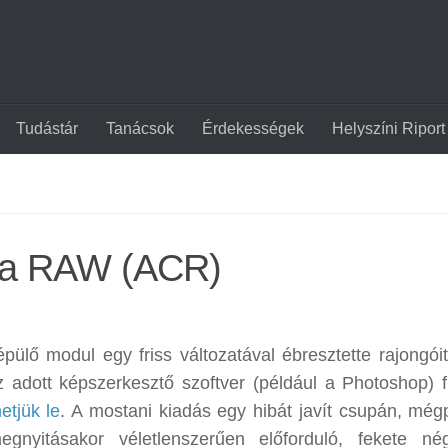
Tudástár
Tanácsok
Érdekességek
Helyszíni Riport
era RAW (ACR)
ülő modul egy friss változatával ébresztette rajongóit
z adott képszerkesztő szoftver (például a Photoshop) fr
etjük le
. A mostani kiadás egy hibát javít csupán, még
gnyitásakor véletlenszerűen előforduló, fekete né