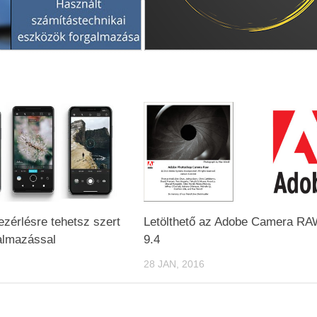
ezérlésre tehetsz szert
Letölthető az Adobe Camera R
almazással
9.4
28 JAN, 2016