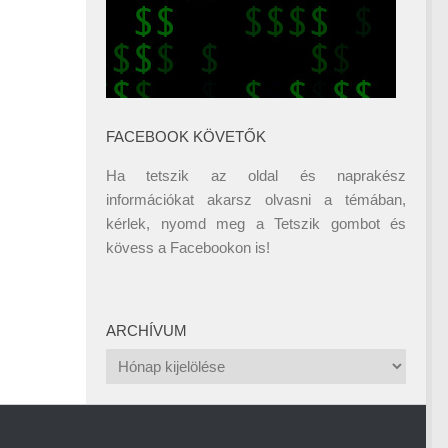
FACEBOOK KÖVETŐK
Ha tetszik az oldal és naprakész
információkat akarsz olvasni a témában,
kérlek, nyomd meg a Tetszik gombot és
kövess a
Facebookon
is!
ARCHÍVUM
Archívum