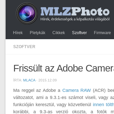
Hírek
Pletykák
Cikkek
Szoftver
Firmware
SZOFTVER
Frissült az Adobe Cam
ÍRTA:
MLACA
· 2015.12.09
Ma reggel az Adobe a
Camera RAW
(ACR) beép
változatot, ami a 9.3.1-es számot viseli, vagy a
funkcióján keresztül, vagy közvetlenül
innen tölth
korábbi, a 9.3-as verzió okozta, a fotók me