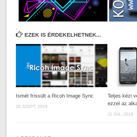
.
EZEK IS ÉRDEKELHETNEK...
Ismét frissült a Ricoh Image Sync
Teljes kézi v
ezzel az alk
20 SZEPT, 2019
11 JÚL, 2018