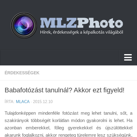
Hírek
ÉRDEKESSÉGEK
Pletykák
Babafotózást tanulnál? Akkor ezt figyeld!
Cikkek
ÍRTA:
MLACA
· 2015.12.10
Szoftver
Tulajdonképpen mindenféle fotózást meg lehet tanulni, sőt, a
Firmware
szakirányok többségét korlátlan módon gyakorolni is lehet. Ha
azonban emberekkel, főleg gyerekekkel és újszülöttekkel
Tudástár
akarunk foglalkozni, akkor rengeteg türelemre lesz szükségünk,