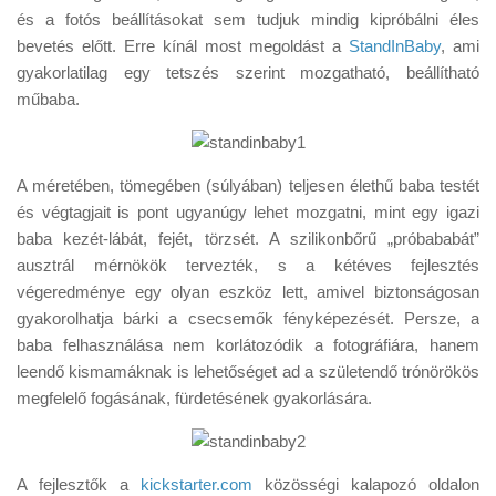
Tanácsok
és a fotós beállításokat sem tudjuk mindig kipróbálni éles
bevetés előtt. Erre kínál most megoldást a
StandInBaby
, ami
Érdekességek
gyakorlatilag egy tetszés szerint mozgatható, beállítható
Helyszíni Riport
műbaba.
E-BB
A méretében, tömegében (súlyában) teljesen élethű baba testét
és végtagjait is pont ugyanúgy lehet mozgatni, mint egy igazi
baba kezét-lábát, fejét, törzsét. A szilikonbőrű „próbababát”
ausztrál mérnökök tervezték, s a kétéves fejlesztés
végeredménye egy olyan eszköz lett, amivel biztonságosan
gyakorolhatja bárki a csecsemők fényképezését. Persze, a
baba felhasználása nem korlátozódik a fotográfiára, hanem
leendő kismamáknak is lehetőséget ad a születendő trónörökös
megfelelő fogásának, fürdetésének gyakorlására.
A fejlesztők a
kickstarter.com
közösségi kalapozó oldalon