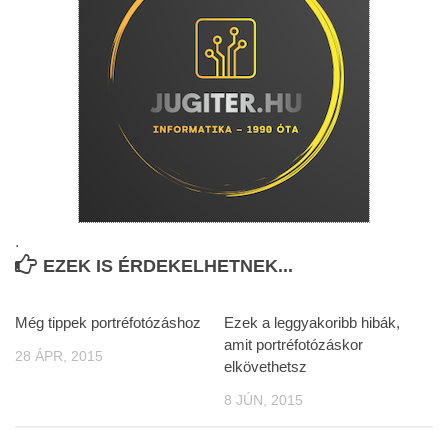
.
EZEK IS ÉRDEKELHETNEK...
Még tippek portréfotózáshoz
Ezek a leggyakoribb hibák,
amit portréfotózáskor
28 ÁPR, 2015
elkövethetsz
8 JÚN, 2015