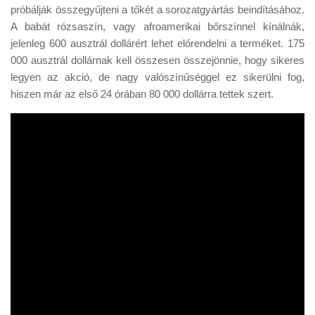
próbálják összegyűjteni a tőkét a sorozatgyártás beindításához.
A babát rózsaszín, vagy afroamerikai bőrszínnel kínálnák,
jelenleg 600 ausztrál dollárért lehet előrendelni a terméket. 175
000 ausztrál dollárnak kell összesen összejönnie, hogy sikeres
legyen az akció, de nagy valószínűséggel ez sikerülni fog,
hiszen már az első 24 órában 80 000 dollárra tettek szert.