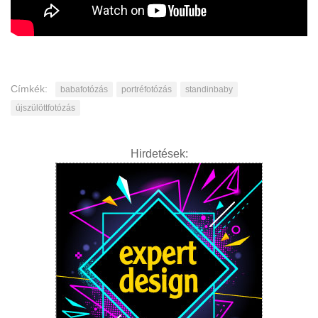
Címkék:
babafotózás
portréfotózás
standinbaby
újszülöttfotózás
Hirdetések: