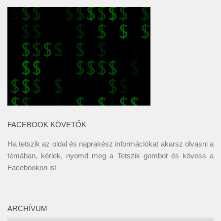
FACEBOOK KÖVETŐK
Ha tetszik az oldal és naprakész információkat akarsz olvasni a
témában, kérlek, nyomd meg a Tetszik gombot és kövess a
Facebookon
is!
ARCHÍVUM