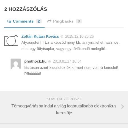
2 HOZZÁSZÓLÁS
Comments
2
Pingbacks
0
Zoltán Kutasi Kovács
2015.12.10 23:26
Atyaúristen!!! Ez a képződmény kb. annyira lehet hasznos,
mint egy fütyisapka, vagy egy törlőkendő melegítő.
phothock.hu
2018.01.17 16:54
Biztosan azert kiserletezték ki mert nem volt rá kereslet!
Pfhúúúúú!
KÖVETKEZŐ POSZT
Tömeggyártásba indul a világ legbrutálisabb elektronikus
keresője