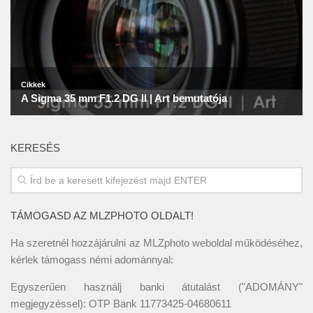
KERESÉS
TÁMOGASD AZ MLZPHOTO OLDALT!
Ha szeretnél hozzájárulni az MLZphoto weboldal működéséhez,
kérlek támogass némi adománnyal:
Egyszerűen használj banki átutalást ("ADOMÁNY"
megjegyzéssel): OTP Bank 11773425-04680611