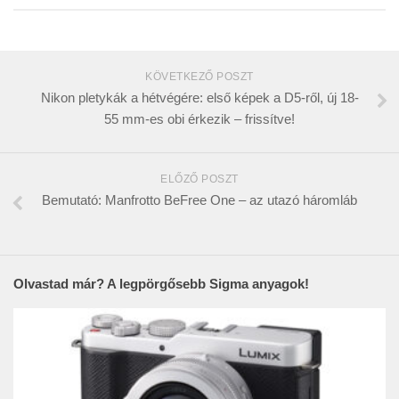
KÖVETKEZŐ POSZT
Nikon pletykák a hétvégére: első képek a D5-ről, új 18-
55 mm-es obi érkezik – frissítve!
ELŐZŐ POSZT
Bemutató: Manfrotto BeFree One – az utazó háromláb
Olvastad már? A legpörgősebb Sigma anyagok!