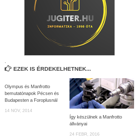
.
EZEK IS ÉRDEKELHETNEK...
Olympus és Manfrotto
bemutatónapok Pécsen és
Budapesten a Foroplusnál
14 NOV, 2014
Így készülnek a Manfrotto
állványai
24 FEBR, 2016