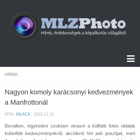
Hírek
HÍREK
Pletykák
Nagyon komoly karácsonyi kedvezmények
Cikkek
a Manfrottonál
Szoftver
ÍRTA:
MLACA
· 2015.12.12
Firmware
Bevallom, irigykedve szoktam olvasni a külföldi fotós oldalak
Tudástár
különféle kedvezményekről, akciókról hírt adó posztjait, mert