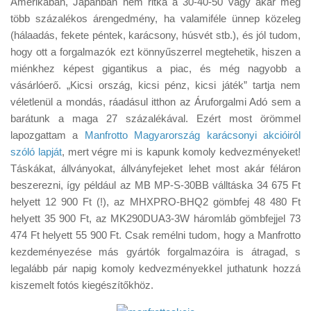
Amerikában, Japánban nem ritka a 30-40-50 vagy akár még
Tanácsok
több százalékos árengedmény, ha valamiféle ünnep közeleg
Érdekességek
(hálaadás, fekete péntek, karácsony, húsvét stb.), és jól tudom,
hogy ott a forgalmazók ezt könnyűszerrel megtehetik, hiszen a
Helyszíni Riport
miénkhez képest gigantikus a piac, és még nagyobb a
E-BB
vásárlóerő. „Kicsi ország, kicsi pénz, kicsi játék” tartja nem
véletlenül a mondás, ráadásul itthon az Áruforgalmi Adó sem a
barátunk a maga 27 százalékával. Ezért most örömmel
lapozgattam a
Manfrotto Magyarország karácsonyi akcióiról
szóló lapját
, mert végre mi is kapunk komoly kedvezményeket!
Táskákat, állványokat, állványfejeket lehet most akár féláron
beszerezni, így például az MB MP-S-30BB válltáska 34 675 Ft
helyett 12 900 Ft (!), az MHXPRO-BHQ2 gömbfej 48 480 Ft
helyett 35 900 Ft, az MK290DUA3-3W háromláb gömbfejjel 73
474 Ft helyett 55 900 Ft. Csak remélni tudom, hogy a Manfrotto
kezdeményezése más gyártók forgalmazóira is átragad, s
legalább pár napig komoly kedvezményekkel juthatunk hozzá
kiszemelt fotós kiegészítőkhöz.