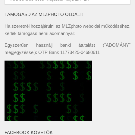
TÁMOGASD AZ MLZPHOTO OLDALT!
Ha szeretnél hozzájárulni az MLZphoto weboldal működéséhez,
kérlek támogass némi adománnyal:
Egyszerűen használj banki átutalást ("ADOMÁNY"
megjegyzéssel): OTP Bank 11773425-04680611
FACEBOOK KÖVETŐK