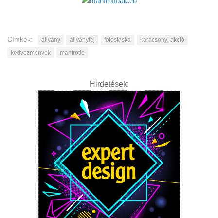
Címkék:
állvány
állványfej
fotóstáska
karácsonyi akció
kedvezmények
manfrotto
Hirdetések: