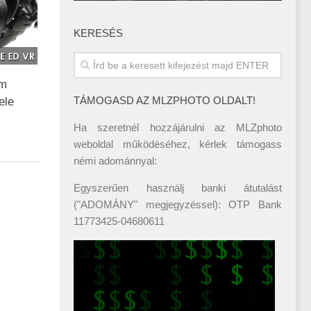
KERESÉS
mm
TÁMOGASD AZ MLZPHOTO OLDALT!
ele
Ha szeretnél hozzájárulni az MLZphoto
weboldal működéséhez, kérlek támogass
némi adománnyal:
Egyszerűen használj banki átutalást
("ADOMÁNY" megjegyzéssel): OTP Bank
11773425-04680611