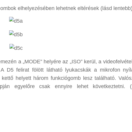
gombok elhelyezésében lehetnek eltérések (lásd lentebb
emezén a „MODE” helyére az „ISO” kerül, a videofelvételt
A D5 felirat fölött látható lyukacskák a mikrofon nyíl
 kettő helyett három funkciógomb lesz található. Valós
án egyelőre csak ennyire lehet következtetni. (F