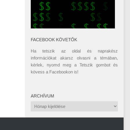
FACEBOOK KÖVETŐK
Ha tetszik az oldal és naprakész
információkat akarsz olvasni a témában,
kérlek, nyomd meg a Tetszik gombot és
kövess a
Facebookon
is!
ARCHÍVUM
Archívum