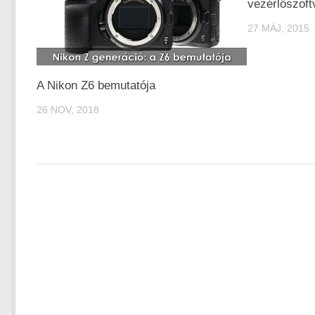
vezérlőszoft
27 MÁJ, 2015
A Nikon Z6 bemutatója
26 NOV, 2018