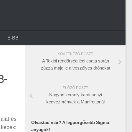
E-BB
KÖVETKEZŐ POSZT
A Tokiói rendőrség légi csata során
zúzza majd le a veszélyes drónokat
8-
ELŐZŐ POSZT
Nagyon komoly karácsonyi
kedvezmények a Manfrottonál
alát és
Olvastad már? A legpörgősebb Sigma
képek:
anyagok!