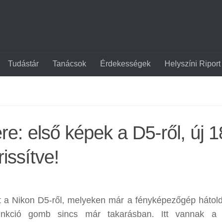
Tudástár
Tanácsok
Érdekességek
Helyszíni Riport
e: első képek a D5-ről, új 1
issítve!
tt a Nikon D5-ről, melyeken már a fényképezőgép hátold
funkció gomb sincs már takarásban. Itt vannak a 