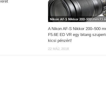
verét
A Nikon AF-S Nikkor 200–500 
F5.6E ED VR egy bitang szupert
kicsi pénzért!
22 MÁJ, 2018