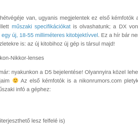
étvégéje van, ugyanis megjelentek ez első kémfotók 
llett
műszaki specifikációkat
is olvashatunk; a DX vo
k
egy új, 18-55 milliméteres kitobjektívvel
. Ez a hír bár n
etekre is: az új kitobihoz új gép is társul majd!
 már: nyakunkon a D5 bejelentése! Olyannyira közel lehe
tjaim
Az első kémfotók is a nikonrumors.com plety
űszaki infó a géphez:
rjeszthető lesz felfelé is)