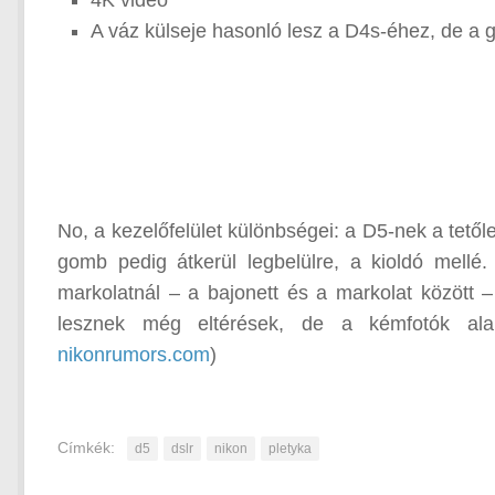
4K videó
A váz külseje hasonló lesz a D4s-éhez, de a 
No, a kezelőfelület különbségei: a D5-nek a tetől
gomb pedig átkerül legbelülre, a kioldó mellé. 
markolatnál – a bajonett és a markolat között –
lesznek még eltérések, de a kémfotók alapj
nikonrumors.com
)
Címkék:
d5
dslr
nikon
pletyka