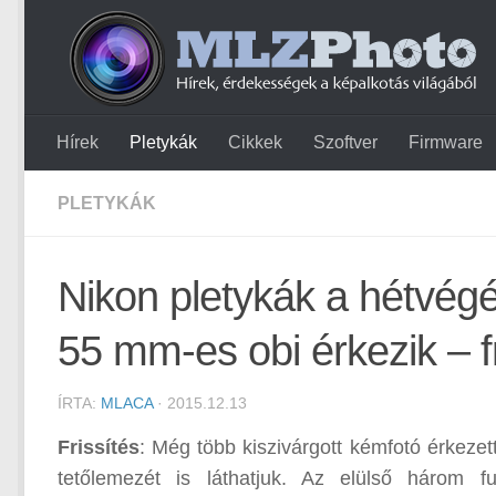
Hírek
Pletykák
Cikkek
Szoftver
Firmware
PLETYKÁK
Nikon pletykák a hétvégér
55 mm-es obi érkezik – fr
ÍRTA:
MLACA
· 2015.12.13
Frissítés
: Még több kiszivárgott kémfotó érkeze
tetőlemezét is láthatjuk. Az elülső három 