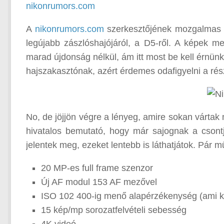
nikonrumors.com
A
nikonrumors.com
szerkesztőjének mozgalmas h
legújabb zászlóshajójáról, a D5-ről. A képek me
marad újdonság nélkül, ám itt most be kell érnün
hajszakasztónak, azért érdemes odafigyelni a részl
No, de jöjjön végre a lényeg, amire sokan vártak
hivatalos bemutató, hogy már sajognak a cson
jelentek meg, ezeket lentebb is láthatjátok. Pár m
20 MP-es full frame szenzor
Új AF modul 153 AF mezővel
ISO 102 400-ig menő alapérzékenység (ami kite
15 kép/mp sorozatfelvételi sebesség