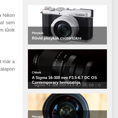
a Nikon
nal sem
em tűnik
t már a
kalapon