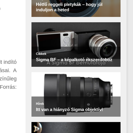
)
 indító
ásai. A
zínűleg
orrás: