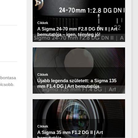
lbontasa
olcsobb.