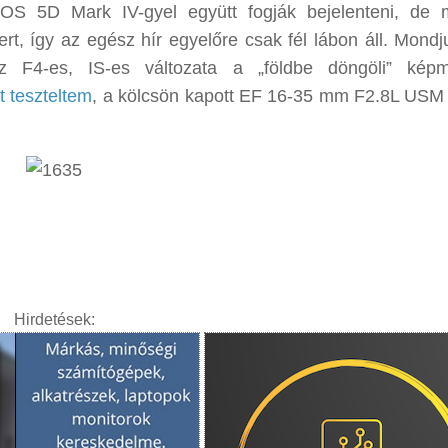
OS 5D Mark IV-gyel együtt fogják bejelenteni, de 
, így az egész hír egyelőre csak fél lábon áll. Mond
z F4-es, IS-es változata a „földbe döngöli” képm
 teszteltem
, a kölcsön kapott EF 16-35 mm F2.8L USM 
Hirdetések: