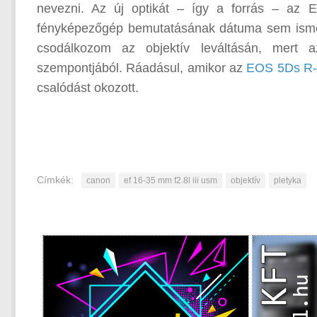
nevezni. Az új optikát – így a forrás – az E
fényképezőgép bemutatásának dátuma sem ismert
csodálkozom az objektív leváltásán, mert a
szempontjából. Ráadásul, amikor az
EOS 5Ds R-t
csalódást okozott.
Címkék:
canon
ef 16-35 mm f2.8l iii usm
objektív
pletyka