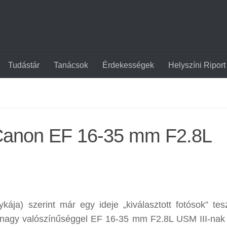
Tudástár
Tanácsok
Érdekességek
Helyszíni Riport
 a Canon EF 16-35 mm F2.8L
ája) szerint már egy ideje „kiválasztott fotósok” tesz
 nagy valószínűséggel EF 16-35 mm F2.8L USM III-nak