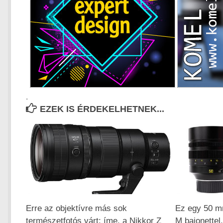
.
EZEK IS ÉRDEKELHETNEK...
Erre az objektívre más sok
Ez egy 50 mm
természetfotós várt: íme, a Nikkor Z
M bajonettel,