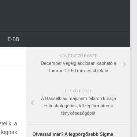
E-BB
KÖVETKEZŐ POSZT
December végéig akciósan kapható a
Tamron 17-50 mm-es objektív
ELŐZŐ POSZT
A Hasselblad majdnem féláron kínálja
csúcskategóriás, középformátumú
fényképezőgépét
telik a
 fognak
Olvastad már? A legpörgősebb Sigma