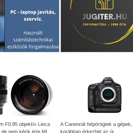
 F0.95 objektív Leica
A Canonnál felpörögtek a gépek,
 de nem kérik érte fél
korábban érkezhet az új