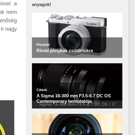
mivel a
anyagok!
juk nem
inőség
II nagy