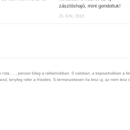
zászlóshajó, mint gondoltuk!
25 JÚN, 2019
 rola….., persze foleg a reklamokban. S valoban, a kepsarkokban a fe
avul, tenyleg rafer a frissites. S termeszetesen ha lesz uj, az nem lesz 