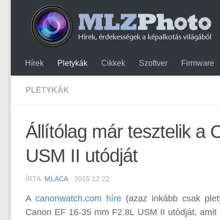
Hírek
Pletykák
Cikkek
Szoftver
Firmware
PLETYKÁK
Állítólag már tesztelik
USM II utódját
ÍRTA:
MLACA
· 2015.12.22
A
canonwatch.com híre
(azaz inkább csak pletyk
Canon EF 16-35 mm F2.8L USM II utódját, amit