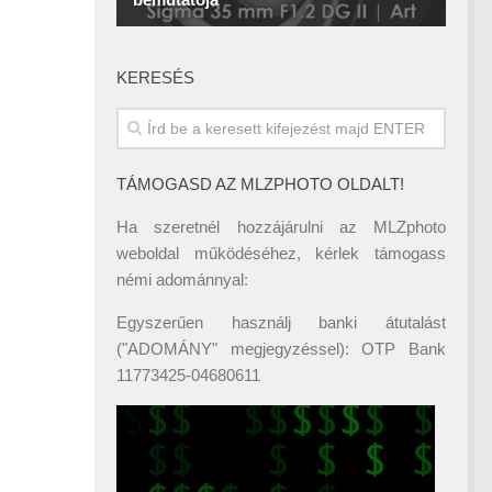
KERESÉS
TÁMOGASD AZ MLZPHOTO OLDALT!
Ha szeretnél hozzájárulni az MLZphoto
weboldal működéséhez, kérlek támogass
némi adománnyal:
Egyszerűen használj banki átutalást
("ADOMÁNY" megjegyzéssel): OTP Bank
11773425-04680611