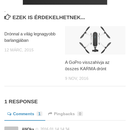
.
EZEK IS ÉRDEKELHETNEK...
Drónnal a világ legnagyobb
barlangjában
12 MÁRC, 2015
A GoPro visszahívja az
összes KARMA drónt
9 NOV, 2016
1 RESPONSE
Comments
1
Pingbacks
0
ANOka
2016.01.14 14:34