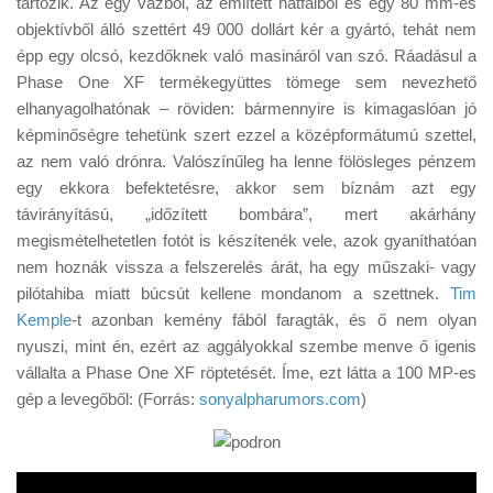
tartozik. Az egy vázból, az említett hátfalból és egy 80 mm-es
Tanácsok
objektívből álló szettért 49 000 dollárt kér a gyártó, tehát nem
Érdekességek
épp egy olcsó, kezdőknek való masináról van szó. Ráadásul a
Phase One XF termékegyüttes tömege sem nevezhető
Helyszíni Riport
elhanyagolhatónak – röviden: bármennyire is kimagaslóan jó
E-BB
képminőségre tehetünk szert ezzel a középformátumú szettel,
az nem való drónra. Valószínűleg ha lenne fölösleges pénzem
egy ekkora befektetésre, akkor sem bíznám azt egy
távirányítású, „időzített bombára”, mert akárhány
megismételhetetlen fotót is készítenék vele, azok gyaníthatóan
nem hoznák vissza a felszerelés árát, ha egy műszaki- vagy
pilótahiba miatt búcsút kellene mondanom a szettnek.
Tim
Kemple
-t azonban kemény fából faragták, és ő nem olyan
nyuszi, mint én, ezért az aggályokkal szembe menve ő igenis
vállalta a Phase One XF röptetését. Íme, ezt látta a 100 MP-es
gép a levegőből: (Forrás:
sonyalpharumors.com
)