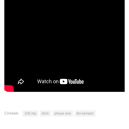
Címkék:
100 mp
drón
phase one
tim kemple