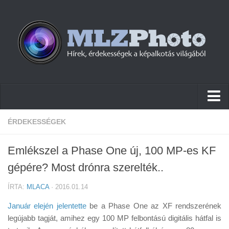
Hírek
ÉRDEKESSÉGEK
Pletykák
Emlékszel a Phase One új, 100 MP-es KF
Cikkek
gépére? Most drónra szerelték..
Szoftver
ÍRTA:
MLACA
· 2016.01.14
Firmware
Január elején jelentette
be a Phase One az XF rendszerének
Tudástár
legújabb tagját, amihez egy 100 MP felbontású digitális hátfal is