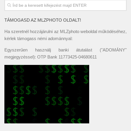
TÁMOGASD AZ MLZPHOTO OLDALT!
Ha szeretnél hozzájárulni az MLZphoto weboldal működéséhez,
kérlek támogass némi adománnyal:
Egyszerűen használj banki átutalást ("ADOMÁNY"
megjegyzéssel): OTP Bank 11773425-04680611