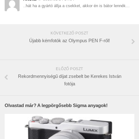
..hát ha a gyártó állja a csekket, akkor én is bátor lennék…
KÖVETKEZŐ POSZT
Újabb kémfotók az Olympus PEN F-ről!
ELŐZŐ POSZT
Rekordmennyiségű díjat zsebelt be Kerekes István
fotója
Olvastad már? A legpörgősebb Sigma anyagok!