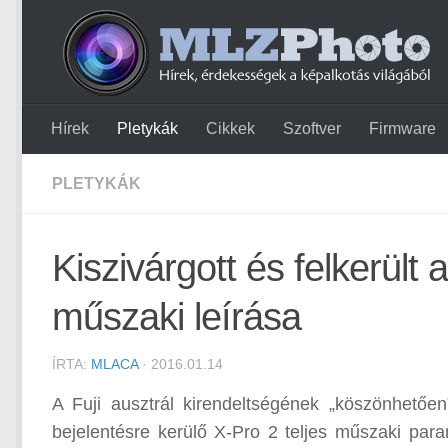
Hírek
Pletykák
Cikkek
Szoftver
Firmware
PLETYKÁK
Kiszivárgott és felkerült 
műszaki leírása
ÍRTA:
MLACA
· 2016.01.14
A Fuji ausztrál kirendeltségének „köszönhetően
bejelentésre kerülő X-Pro 2 teljes műszaki param