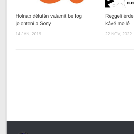
Holnap délután valamit be fog
Reggeli érd
jelenteni a Sony
kávé mellé
14 JAN, 2019
22 NOV, 2022