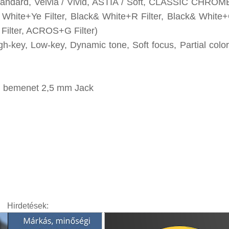
tandard, Velvia / Vivid, ASTIA / Soft, CLASSIC CHRO
hite+Ye Filter, Black& White+R Filter, Black& White+G
ilter, ACROS+G Filter)
h-key, Low-key, Dynamic tone, Soft focus, Partial color
on bemenet 2,5 mm Jack
Hirdetések: