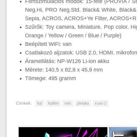
Filmszimulációs módok: 15-féle (PROVIA / S
Neg.Hi, PRO Neg.Std, Black& White, Black& W
Sepia, ACROS, ACROS+Ye Filter, ACROS+R F
Szűrők: Toy camera, Miniature, Pop color, Hig
Orange / Yellow / Green / Blue / Purple)
Beépített WiFi: van
Csatlakozó aljzatok: USB 2.0, HDMI, mikrof
Áramellátás: NP-W126 Li-ion akku
Mérete: 140,5 x 82,8 x 45,9 mm
Tömege: 495 gramm
Címkék:
fuji
fujifilm
milc
pletyka
x-pro 2