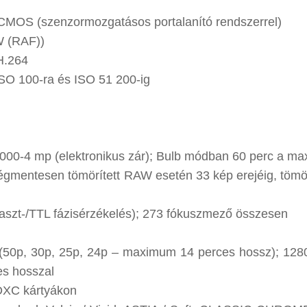
CMOS (szenzormozgatásos portalanító rendszerrel)
W (RAF))
H.264
ISO 100-ra és ISO 51 200-ig
 000-4 mp (elektronikus zár); Bulb módban 60 perc a m
égmentesen tömörített RAW esetén 33 kép erejéig, tömör
ntraszt-/TTL fázisérzékelés); 273 fókuszmező összesen
p (50p, 30p, 25p, 24p – maximum 14 perces hossz); 128
es hosszal
DXC kártyákon