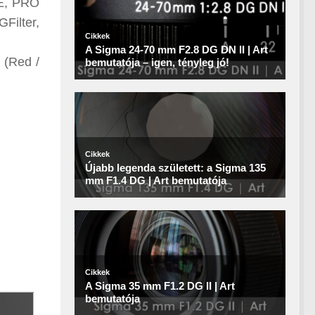
ME, PRO
Filter,
 (Red /