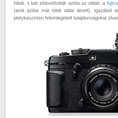
hibát, s bár eltávolították azóta az oldalt, a
fuji
(amit azóta már több oldal átvett). Igazából
pletykaszinten felemlegetett tulajdonságokat olva