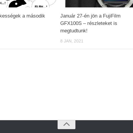
ekességek a második
Január 27-én jön a FujiFilm
GFX100S – részleteket is
megtudtunk!
8 JAN, 2021