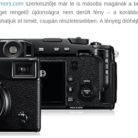
rumors.com
szerkesztője már le is másolta magának a ta
 eget rengető újdonságra nem derült fény – a koráb
shatjuk el ismét, csupán részletesebben. A lényeg dióhéj