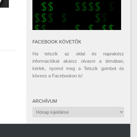
FACEBOOK KÖVETŐK
Ha tetszik az oldal és naprakész
információkat akarsz olvasni a témában,
kérlek, nyomd meg a Tetszik gombot és
kövess a
Facebookon
is!
ARCHÍVUM
Archívum