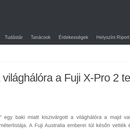
Tudástár
Tanácsok
Érdekességek
Helyszíni Riport
a világhálóra a Fuji X-Pro 2 te
” egy baki miatt kiszivárgott a világhálóra a majd va
éterlistája. A Fuji Australia emberei túl későn vették 