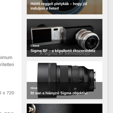
aximum
ítetlen
0 x 720