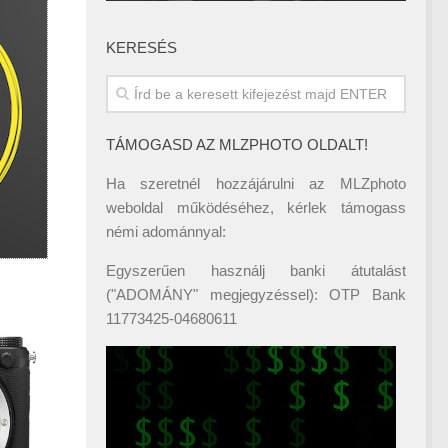
KERESÉS
TÁMOGASD AZ MLZPHOTO OLDALT!
Ha szeretnél hozzájárulni az MLZphoto
weboldal működéséhez, kérlek támogass
némi adománnyal:
Egyszerűen használj banki átutalást
("ADOMÁNY" megjegyzéssel): OTP Bank
11773425-04680611