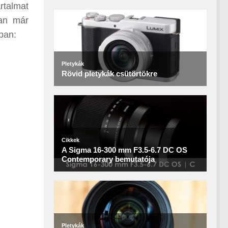
rtalmat
ban már
ban: