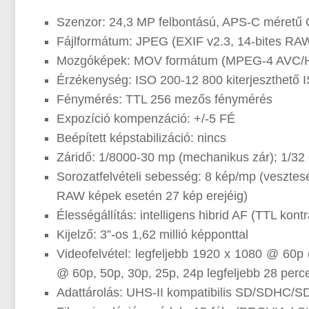
Szenzor: 24,3 MP felbontású, APS-C méretű 
Fájlformátum: JPEG (EXIF v2.3, 14-bites RA
Mozgóképek: MOV formátum (MPEG-4 AVC/
Érzékenység: ISO 200-12 800 kiterjeszthető 
Fénymérés: TTL 256 mezős fénymérés
Expozíció kompenzáció: +/-5 FÉ
Beépített képstabilizáció: nincs
Záridő: 1/8000-30 mp (mechanikus zár); 1/32
Sorozatfelvételi sebesség: 8 kép/mp (vesztes
RAW képek esetén 27 kép erejéig)
Élességállítás: intelligens hibrid AF (TTL ko
Kijelző: 3”-os 1,62 millió képponttal
Videofelvétel: legfeljebb 1920 x 1080 @ 60
@ 60p, 50p, 30p, 25p, 24p legfeljebb 28 perc
Adattárolás: UHS-II kompatibilis SD/SDHC/S