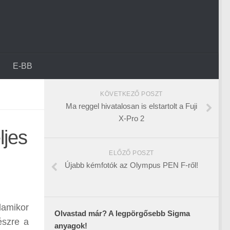
E-BB
KÖVETKEZŐ POSZT
Ma reggel hivatalosan is elstartolt a Fuji
X-Pro 2
ljes
ELŐZŐ POSZT
Újabb kémfotók az Olympus PEN F-ről!
lamikor
Olvastad már? A legpörgősebb Sigma
észre a
anyagok!