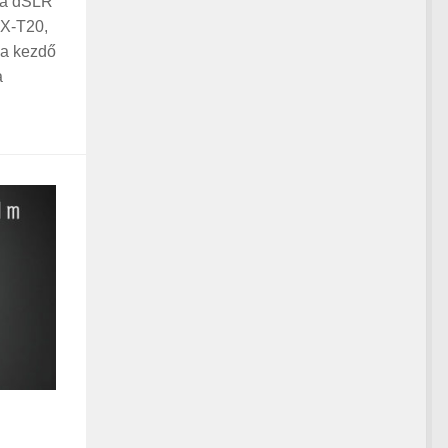
, a dSLR
 X-T20,
 a kezdő
a