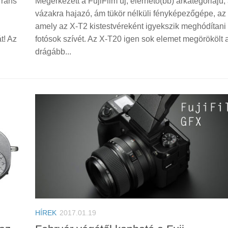
Trans
Megérkezett a FujiFilm új, elérhető(bb) árkategóriájú
vázakra hajazó, ám tükör nélküli fényképezőgépe, az
amely az X-T2 kistestvéreként igyekszik meghódítani
t! Az
fotósok szívét. Az X-T20 igen sok elemet megörökölt 
drágább...
HÍREK
2017.01.19