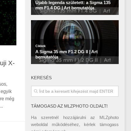
uji X-
KERESÉS
sos,
 egyik
are még
TÁMOGASD AZ MLZPHOTO OLDALT!
..
Ha szeretnél hozzájárulni az MLZphoto
weboldal működéséhez, kérlek támogass