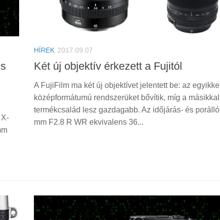
HÍREK
2017.09.07
és
Két új objektív érkezett a Fujitól
A FujiFilm ma két új objektívet jelentett be: az egyikke
középformátumú rendszerüket bővítik, míg a másikka
termékcsalád lesz gazdagabb. Az időjárás- és poráll
 X-
mm F2.8 R WR ekvivalens 36...
mm