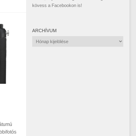
kövess a
Facebookon
is!
ARCHÍVUM
Archívum
mátumú
bbifotós