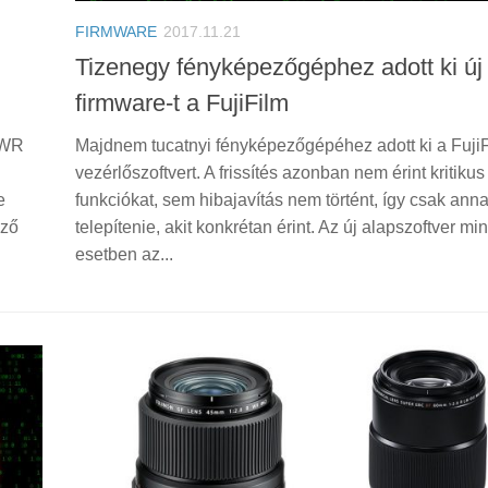
FIRMWARE
2017.11.21
Tizenegy fényképezőgéphez adott ki új
firmware-t a FujiFilm
 WR
Majdnem tucatnyi fényképezőgépéhez adott ki a FujiF
vezérlőszoftvert. A frissítés azonban nem érint kritikus
e
funkciókat, sem hibajavítás nem történt, így csak anna
ező
telepítenie, akit konkrétan érint. Az új alapszoftver mi
esetben az...