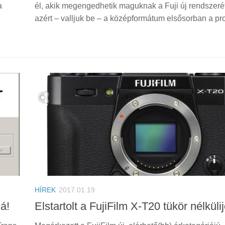
a
él, akik megengedhetik maguknak a Fuji új rendszerét
azért – valljuk be – a középformátum elsősorban a prof
HÍREK
2017.01.19
á!
Elstartolt a FujiFilm X-T20 tükör nélküli