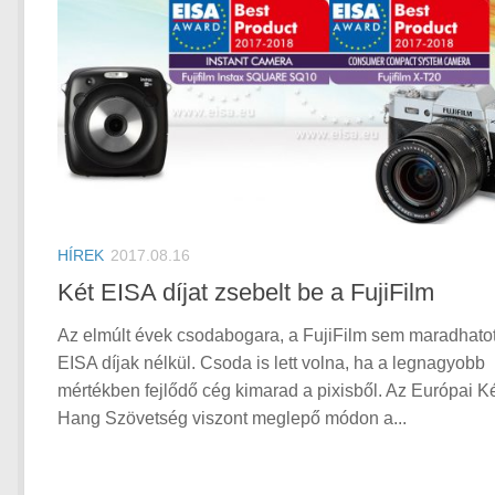
HÍREK
2017.08.16
Két EISA díjat zsebelt be a FujiFilm
Az elmúlt évek csodabogara, a FujiFilm sem maradhatot
EISA díjak nélkül. Csoda is lett volna, ha a legnagyobb
mértékben fejlődő cég kimarad a pixisből. Az Európai K
Hang Szövetség viszont meglepő módon a...