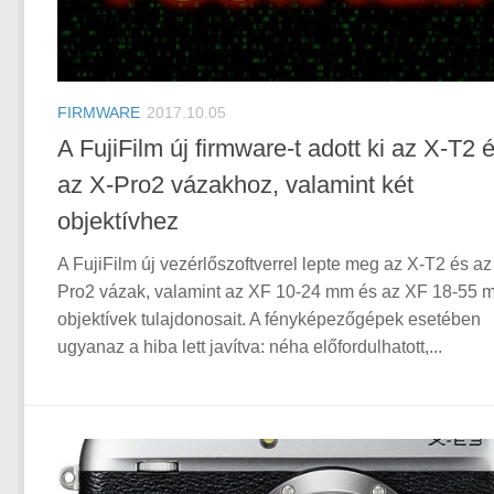
FIRMWARE
2017.10.05
A FujiFilm új firmware-t adott ki az X-T2 
az X-Pro2 vázakhoz, valamint két
objektívhez
A FujiFilm új vezérlőszoftverrel lepte meg az X-T2 és az
Pro2 vázak, valamint az XF 10-24 mm és az XF 18-55 
objektívek tulajdonosait. A fényképezőgépek esetében
ugyanaz a hiba lett javítva: néha előfordulhatott,...