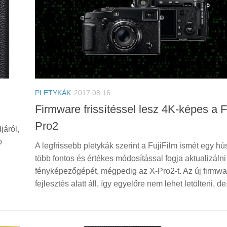
PLETYKÁK
2017.08.16
Firmware frissítéssel lesz 4K-képes a F
Pro2
járól,
o
A legfrissebb pletykák szerint a FujiFilm ismét egy hú
több fontos és értékes módosítással fogja aktualizálni
fényképezőgépét, mégpedig az X-Pro2-t. Az új firmw
fejlesztés alatt áll, így egyelőre nem lehet letölteni, de.