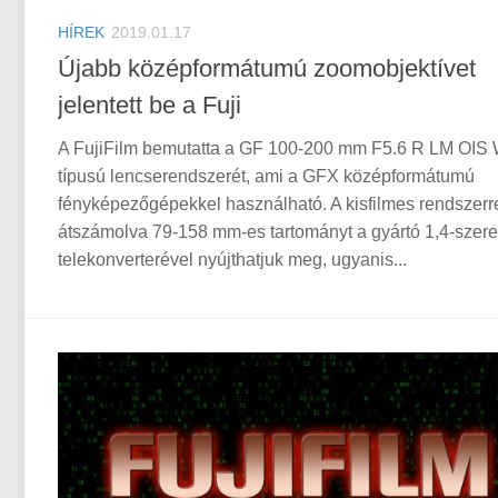
HÍREK
2019.01.17
Újabb középformátumú zoomobjektívet
jelentett be a Fuji
A FujiFilm bemutatta a GF 100-200 mm F5.6 R LM OIS
típusú lencserendszerét, ami a GFX középformátumú
fényképezőgépekkel használható. A kisfilmes rendszerr
átszámolva 79-158 mm-es tartományt a gyártó 1,4-szer
telekonverterével nyújthatjuk meg, ugyanis...