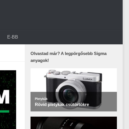
E-BB
Olvastad már? A legpörgősebb Sigma
anyagok!