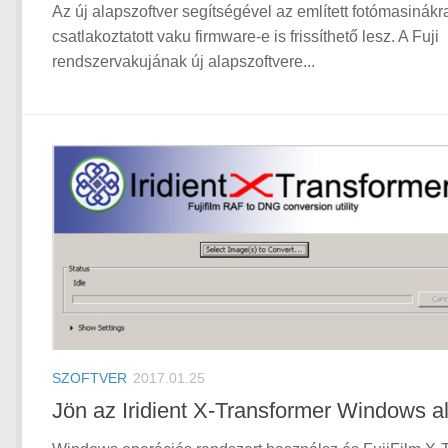
Az új alapszoftver segítségével az említett fotómasinákr
csatlakoztatott vaku firmware-e is frissíthető lesz. A Fuji
rendszervakujának új alapszoftvere...
SZOFTVER
2017.01.25
Jön az Iridient X-Transformer Windows al