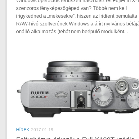
Windows operációs rendszert használsz és FujiFilm X-
szenzoros fényképezőgéped van? Többé nem kell
irigykedned a „mekesekre”, hiszen az Iridient bemutatta
RAW-hívó szoftverének Windows alá írt nyilvános bétájá
önálló alkalmazás (tehát nem beépülő modulként...
HÍREK
2017.01.19