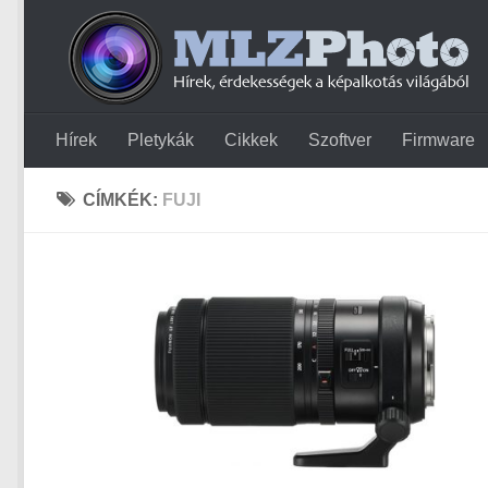
Hírek
Pletykák
Cikkek
Szoftver
Firmware
CÍMKÉK:
FUJI