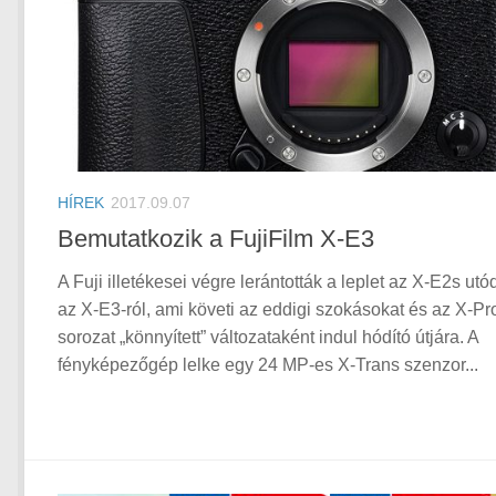
HÍREK
2017.09.07
Bemutatkozik a FujiFilm X-E3
A Fuji illetékesei végre lerántották a leplet az X-E2s utód
az X-E3-ról, ami követi az eddigi szokásokat és az X-Pr
sorozat „könnyített” változataként indul hódító útjára. A
fényképezőgép lelke egy 24 MP-es X-Trans szenzor...