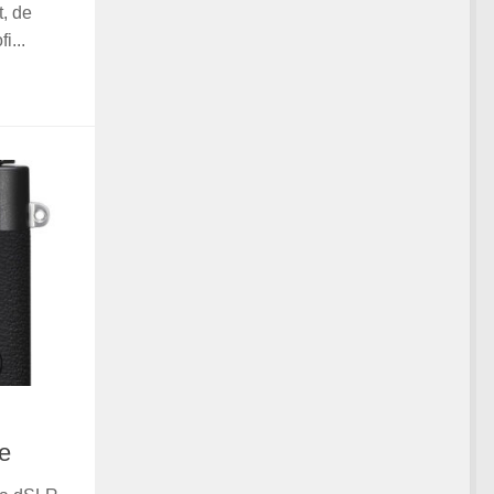
, de
i...
je