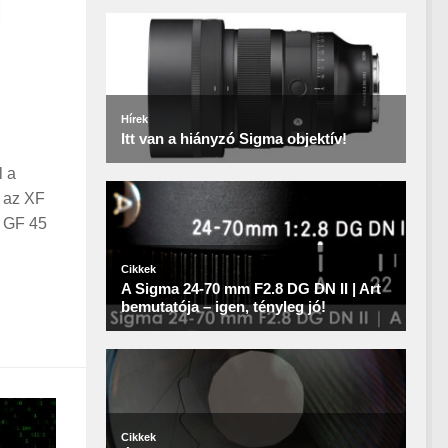
l a
l az XF
ó GF 45