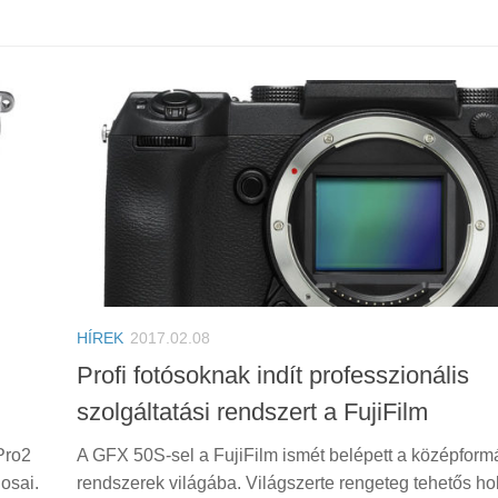
HÍREK
2017.02.08
Profi fotósoknak indít professzionális
szolgáltatási rendszert a FujiFilm
-Pro2
A GFX 50S-sel a FujiFilm ismét belépett a középfor
osai.
rendszerek világába. Világszerte rengeteg tehetős ho