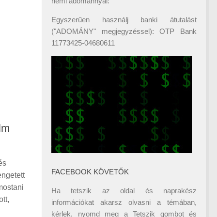
némi adománnyal:
Egyszerűen használj banki átutalást
("ADOMÁNY" megjegyzéssel): OTP Bank
11773425-04680611
ilm
és
FACEBOOK KÖVETŐK
engetett
mostani
Ha tetszik az oldal és naprakész
tt,
információkat akarsz olvasni a témában,
kérlek, nyomd meg a Tetszik gombot és