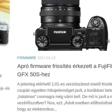
FIRMWARE
2017.04.13
Apró firmware frissítés érkezett a FujiF
GFX 50S-hez
t
A jelenleg elérhető 1.01-es verziószámot viselő frissít
ép- és
csupán egyetlen hibajelenséget javít, a korábban bel
„hatalmas” csomagra még várni kell. De mit is javít a 
vezérlőszoftver? Nos, ezt: „Adott esetben előfordulhato
hogy az elektronikus...