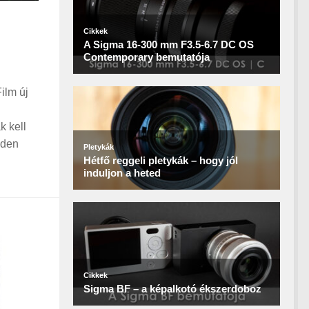
ilm új
k kell
nden