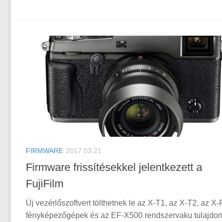
FIRMWARE
2017.03.21
Firmware frissítésekkel jelentkezett a
FujiFilm
Új vezérlőszoftvert tölthetnek le az X-T1, az X-T2, az X
fényképezőgépek és az EF-X500 rendszervaku tulajdon