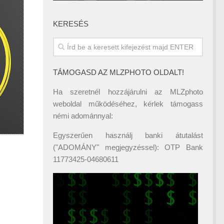
KERESÉS
TÁMOGASD AZ MLZPHOTO OLDALT!
Ha szeretnél hozzájárulni az MLZphoto
weboldal működéséhez, kérlek támogass
némi adománnyal:
Egyszerűen használj banki átutalást
("ADOMÁNY" megjegyzéssel): OTP Bank
11773425-04680611