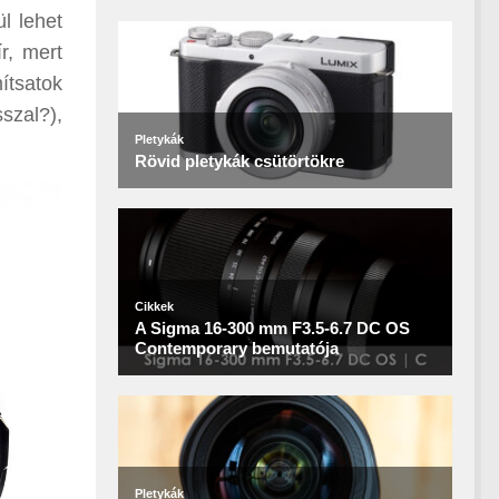
ül lehet
r, mert
ítsatok
szal?),