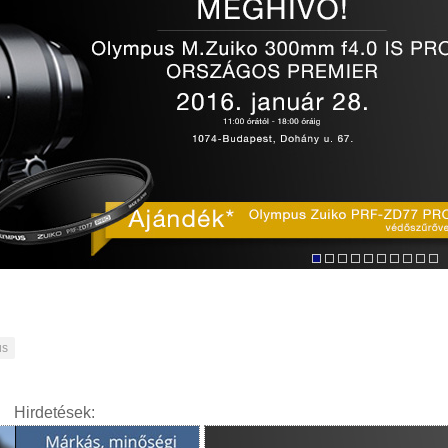
us
Hirdetések: