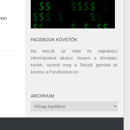
non
FACEBOOK KÖVETŐK
Ha tetszik az oldal és naprakész
információkat akarsz olvasni a témában,
kérlek, nyomd meg a Tetszik gombot és
kövess a
Facebookon
is!
ARCHÍVUM
Archívum