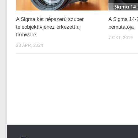
A Sigma két népszerű szuper
A Sigma 14-
teleobjektívjéhez érkezett új
bemutatója
firmware
7 OKT, 2019
23 ÁPR, 2024