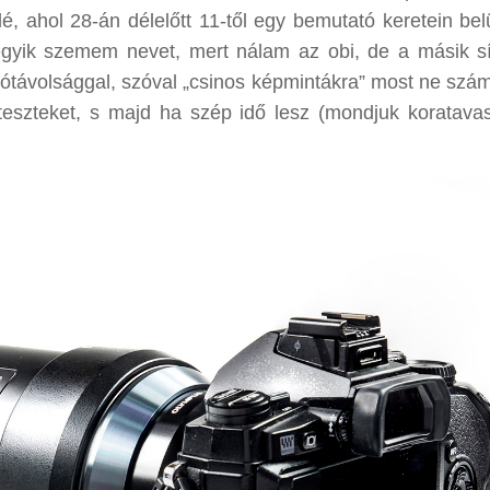
elé, ahol 28-án délelőtt 11-től egy bemutató keretein bel
egyik szemem nevet, mert nálam az obi, de a másik sí
átótávolsággal, szóval „csinos képmintákra” most ne szám
szteket, s majd ha szép idő lesz (mondjuk koratavas