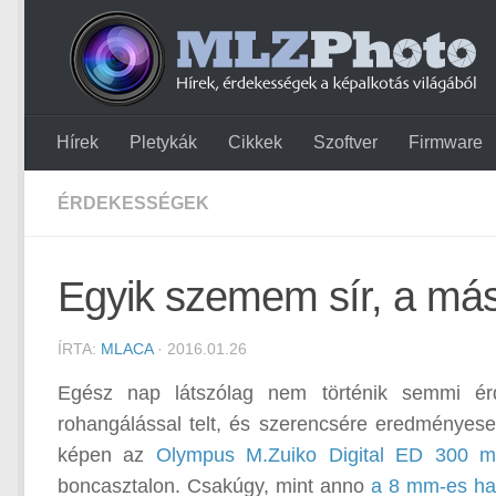
Hírek
Pletykák
Cikkek
Szoftver
Firmware
ÉRDEKESSÉGEK
Egyik szemem sír, a más
ÍRTA:
MLACA
· 2016.01.26
Egész nap látszólag nem történik semmi érd
rohangálással telt, és szerencsére eredményese
képen az
Olympus M.Zuiko Digital ED 300
boncasztalon. Csakúgy, mint anno
a 8 mm-es ha