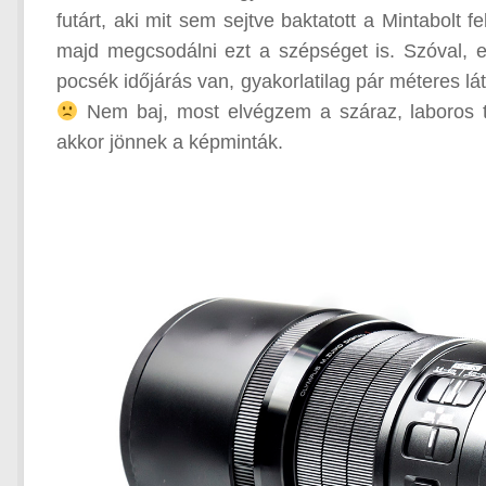
futárt, aki mit sem sejtve baktatott a Mintabolt f
majd megcsodálni ezt a szépséget is. Szóval, 
pocsék időjárás van, gyakorlatilag pár méteres l
Nem baj, most elvégzem a száraz, laboros te
akkor jönnek a képminták.