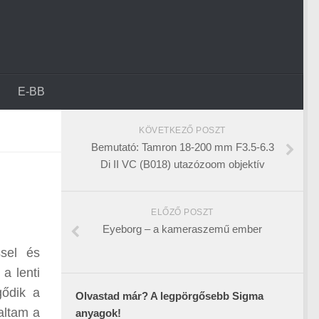
E-BB
KÖVETKEZŐ POSZT
Bemutató: Tamron 18-200 mm F3.5-6.3
Di II VC (B018) utazózoom objektív
ELŐZŐ POSZT
Eyeborg – a kameraszemű ember
sel és
a lenti
gődik a
Olvastad már? A legpörgősebb Sigma
altam a
anyagok!