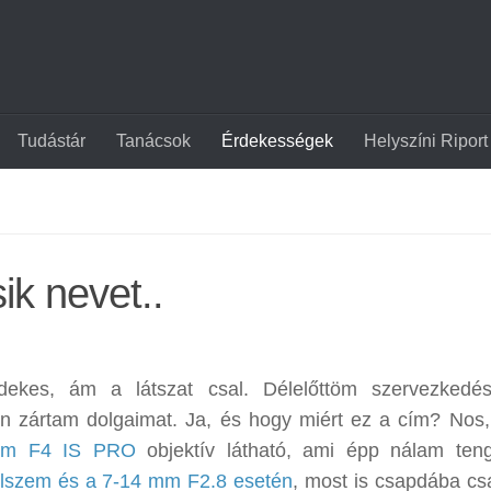
Tudástár
Tanácsok
Érdekességek
Helyszíni Riport
ik nevet..
ekes, ám a látszat csal. Délelőttöm szervezkedés
n zártam dolgaimat. Ja, és hogy miért ez a cím? Nos, 
 mm F4 IS PRO
objektív látható, ami épp nálam ten
lszem és a 7-14 mm F2.8 esetén
, most is csapdába cs