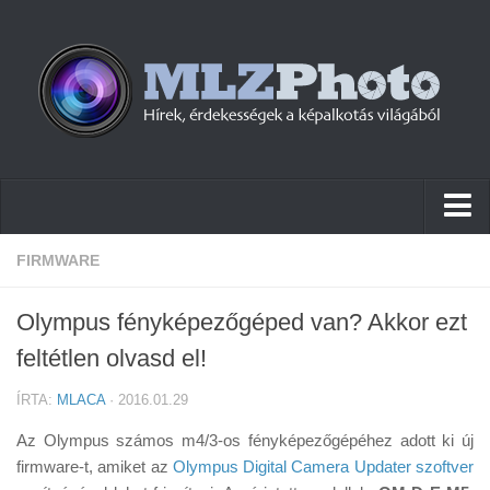
Hírek
FIRMWARE
Pletykák
Olympus fényképezőgéped van? Akkor ezt
Cikkek
feltétlen olvasd el!
Szoftver
ÍRTA:
MLACA
· 2016.01.29
Firmware
Az Olympus számos m4/3-os fényképezőgépéhez adott ki új
Tudástár
firmware-t, amiket az
Olympus Digital Camera Updater szoftver