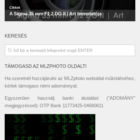
KERESÉS
TÁMOGASD AZ MLZPHOTO OLDALT!
Ha szeretnél hozzájárulni az MLZphoto weboldal működéséhez,
kérlek támogass némi adománnyal:
Egyszerűen használj banki átutalást ("ADOMÁNY"
megjegyzéssel): OTP Bank 11773425-04680611