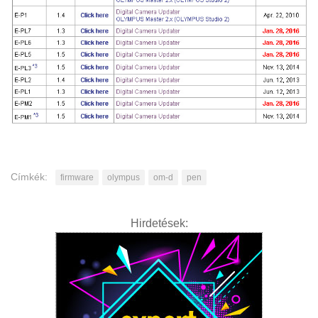
Címkék:
firmware
olympus
om-d
pen
Hirdetések: