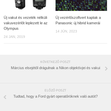
Új vakut és vezeték nélküli
Új vezérlőszoftvert kaptak a
vakuvezérlőt leplezett le az
Panasonic új hibrid kamerái
Olympus
14 JÚN, 2023
24 JAN, 2019
KÖVETKEZŐ POSZT
Március elsejétől drágulnak a Nikon objektívjei és vakui
ELŐZŐ POSZT
Tudtad, hogy a Ford gyárt operatőröknek való autót?