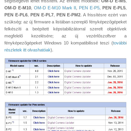
segítségével lehet frissíteni. Az érintett modellek:
OM-D E-M5
,
Tanácsok
OM-D E-M10
,
OM-D E-M10 Mark II
,
PEN E-P5
,
PEN E-PL5
,
Érdekességek
PEN E-PL6
,
PEN E-PL7
,
PEN E-PM2
. A frissítésre ezért van
szükség: az új firmware a listában szereplő fényképezőgépeket
Helyszíni Riport
felkészíti a beépített képstabilizátorral szerelt objektívek
E-BB
megfelelő kezelésére; az új vezérlőszoftver a
fényképezőgépeket Windows 10 kompatibilissé teszi (
további
részletek itt olvashatóak
).