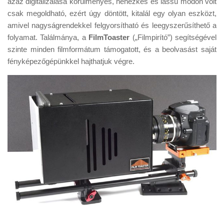
azaz digitalizálása körülményes, nehézkes és lassú módon volt
Tanácsok
csak megoldható, ezért úgy döntött, kitalál egy olyan eszközt,
Érdekességek
amivel nagyságrendekkel felgyorsítható és leegyszerűsíthető a
folyamat. Találmánya, a
FilmToaster
(„Filmpirító”) segítségével
Helyszíni Riport
szinte minden filmformátum támogatott, és a beolvasást saját
E-BB
fényképezőgépünkkel hajthatjuk végre.