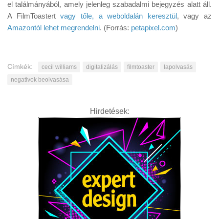
el találmányából, amely jelenleg szabadalmi bejegyzés alatt áll.
A FilmToastert
vagy tőle, a weboldalán keresztül
, vagy az
Amazontól lehet megrendelni
. (Forrás:
petapixel.com
)
Címkék:
cecil williams
digitalizálás
filmtoaster
lapolvasás
negatívok beolvasása
Hirdetések: