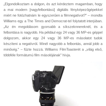
„Elgondolkoztam a dolgon, és azt kérdeztem magamban, hogy
a mai modern [nagyfelbontású] digitális fényképezőgépekkel
miért ne fotózhatnám le egyszerűen a filmnegatívot?” – mondta
Williams egy a The Times and Democrat-tel folytatott interjúban.
„Az én megoldásom gyorsabb a síkszeknnereknél, és a
felbontása is nagyobb. Ha például egy 24 vagy 36 MP-es géppel
dolgozom, akkor egy 24 vagy 36 MP-es másolatot tudok
készíteni a negatívról. Minél nagyobb a felbontás, annál jobb a
minőség.” – fűzte hozzá. Williams FilmToasterét a „világ első,
többféle formátumú film másolójának” hívja.