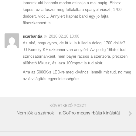
ismerek aki hasonlo modon csinalja a mai napig. Ehhez
kepest ez a foszer meg feltalalta a spanyol viaszt, 1700
dodoert, vicc… Annyiert kaphat barki egy jo fajta
filmszkennert is.
scarbantia
2016.02.10 13:00
Az oké, hogy gyors, de itt ki is fullad a dolog. 1700 dollár?…
:O Komoly KF szkenner van annyiért. Az pedig 16bitet tud
színcsatornánként, nem bayer rácsos a szenzora, precízen
állítható fókusz, és laza 100mpx-t is tud akár.
Arra az 5000K-s LED-re meg kíváncsi lennék mit tud, no meg
az átvilágítás egyenletességére.
KÖVETKEZŐ POSZT
Nem jók a számok – a GoPro megnyirbálja kínálatát