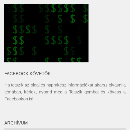
FACEBOOK KÖVETŐK
Ha tetszik az oldal és naprakész információkat akarsz olvasni a
témában, kérlek, nyomd meg a Tetszik gombot és kövess a
Facebookon
is!
ARCHÍVUM