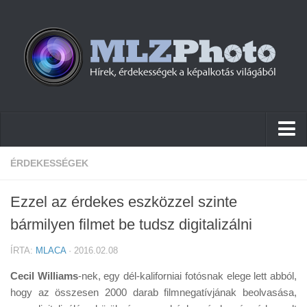
Hírek
ÉRDEKESSÉGEK
Pletykák
Ezzel az érdekes eszközzel szinte
Cikkek
bármilyen filmet be tudsz digitalizálni
Szoftver
ÍRTA:
MLACA
· 2016.02.08
Firmware
Cecil Williams
-nek, egy dél-kaliforniai fotósnak elege lett abból,
Tudástár
hogy az összesen 2000 darab filmnegatívjának beolvasása,