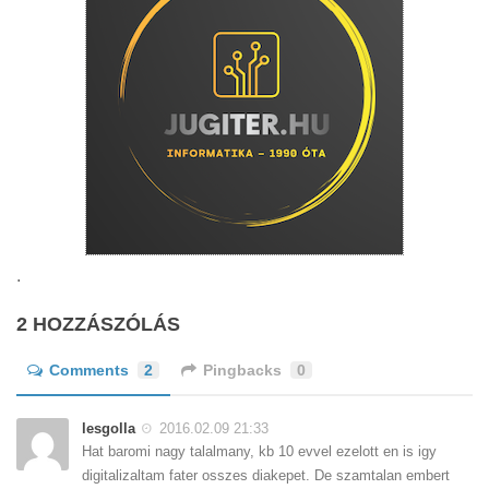
.
2 HOZZÁSZÓLÁS
Comments
2
Pingbacks
0
lesgolla
2016.02.09 21:33
Hat baromi nagy talalmany, kb 10 evvel ezelott en is igy
digitalizaltam fater osszes diakepet. De szamtalan embert