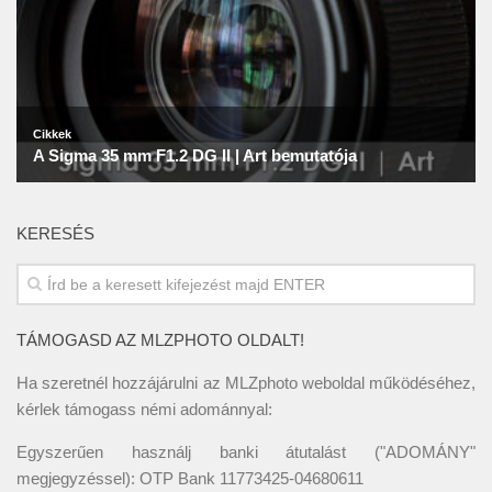
KERESÉS
TÁMOGASD AZ MLZPHOTO OLDALT!
Ha szeretnél hozzájárulni az MLZphoto weboldal működéséhez,
kérlek támogass némi adománnyal:
Egyszerűen használj banki átutalást ("ADOMÁNY"
megjegyzéssel): OTP Bank 11773425-04680611