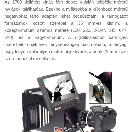
Az 1700 dollárért kínált fém doboz oldalán többféle méretű
nyílások találhatóak. Ezekbe a nyílásokba a különböző méretű
negatívokat tartó adaptert lehet becsúsztatni; a támogatott
formátumok között szerepel a 35 mm-es kisfilm, a
középformátum számos mérete (120, 220, 2-1/4″, 645, 6×7,
6×9), és a nagyformátum. A digitalizáláshoz bármilyen
cserélhető objektíves fényképezőgép használható, a lényeg,
hogy legyen valamilyen makró objektívünk, ami 52-72 mm közti
szűrőmenettel rendelkezik.