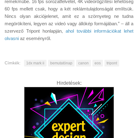
remekműbe. 16 fps sorozatfelvétel, 4K videórögzítési lehetőség
60 fps mellett csak, hogy a két reklámtulajdonságát említsük.
Nincs olyan akciójelenet, amit ez a szörnyeteg ne tudna
megörökíteni, legyen az videó vagy állókép formájában.” – áll a
szervező Tripont honlapján,
ahol további információkat lehet
olvasni
az eseményről.
Címkék:
1dx mark ii
bemutatónap
canon
eos
tripont
Hirdetések: