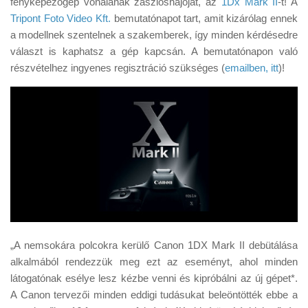
fényképezőgép vonalának zászlóshajóját, az
1Dx Mark II
-t! A
Tanácsok
Tripont Foto Video Kft.
bemutatónapot tart, amit kizárólag ennek
Érdekességek
a modellnek szentelnek a szakemberek, így minden kérdésedre
választ is kaphatsz a gép kapcsán. A bemutatónapon való
Helyszíni Riport
részvételhez ingyenes regisztráció szükséges (
emailben, itt
)!
E-BB
„A nemsokára polcokra kerülő Canon 1DX Mark II debütálása
alkalmából rendezzük meg ezt az eseményt, ahol minden
látogatónak esélye lesz kézbe venni és kipróbálni az új gépet*.
A Canon tervezői minden eddigi tudásukat beleöntötték ebbe a