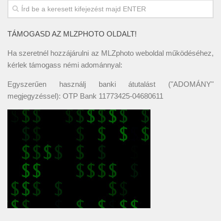
TÁMOGASD AZ MLZPHOTO OLDALT!
Ha szeretnél hozzájárulni az MLZphoto weboldal működéséhez,
kérlek támogass némi adománnyal:
Egyszerűen használj banki átutalást ("ADOMÁNY"
megjegyzéssel): OTP Bank 11773425-04680611