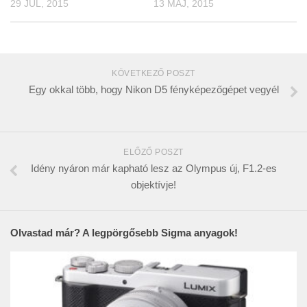
29 JÚL, 2015
13 MÁJ, 2015
KÖVETKEZŐ POSZT
Egy okkal több, hogy Nikon D5 fényképezőgépet vegyél
ELŐZŐ POSZT
Idény nyáron már kapható lesz az Olympus új, F1.2-es
objektívje!
Olvastad már? A legpörgősebb Sigma anyagok!