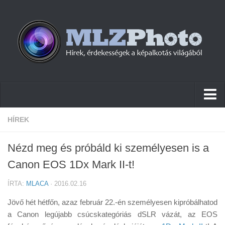
Hírek
HÍREK
Pletykák
Nézd meg és próbáld ki személyesen is a
Cikkek
Canon EOS 1Dx Mark II-t!
Szoftver
ÍRTA:
MLACA
· 2016.02.16
Firmware
Jövő hét hétfőn, azaz február 22.-én személyesen kipróbálhatod
Tudástár
a Canon legújabb csúcskategóriás dSLR vázát, az EOS