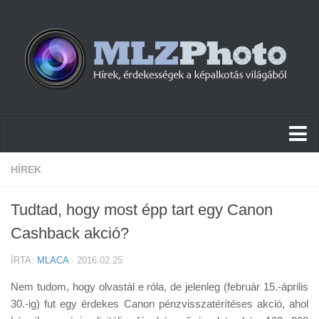
Hírek
HÍREK
Pletykák
Tudtad, hogy most épp tart egy Canon
Cikkek
Cashback akció?
Szoftver
ÍRTA:
MLACA
· 2016.02.25
Firmware
Nem tudom, hogy olvastál e róla, de jelenleg (február 15.-április
Tudástár
30.-ig) fut egy érdekes Canon pénzvisszatérítéses akció, ahol