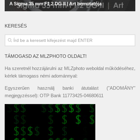
KERESÉS
TÁMOGASD AZ MLZPHOTO OLDALT!
Ha szeretnél hozzájárulni az MLZphoto weboldal működéséhez,
kérlek támogass némi adománnyal:
Egyszerűen használj banki átutalást ("ADOMÁNY"
megjegyzéssel): OTP Bank 11773425-04680611