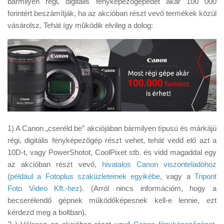
bármilyen régi, digitális fényképezőgépedet akár 100 000
Tanácsok
forintért beszámítják, ha az akcióban részt vevő termékek közül
Érdekességek
vásárolsz. Tehát így működik elvileg a dolog:
Helyszíni Riport
E-BB
1) A Canon „cseréld be” akciójában bármilyen típusú és márkájú
régi, digitális fényképezőgép részt vehet, tehát vedd elő azt a
10D-t, vagy PowerShotot, CoolPixet stb. és vidd magaddal egy
az akcióban részt vevő,
hivatalos Canon viszonteladóhoz
(
például a Fotoplus szaküzleteinek egyikébe
, vagy a
Tripont
Foto Video Kft.-hez
). (Arról nincs információm, hogy a
becserélendő gépnek működőképesnek kell-e lennie, ezt
kérdezd meg a boltban).