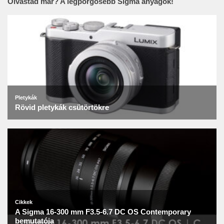
Olvastad már? A legpörgősebb Sigma anyagok!