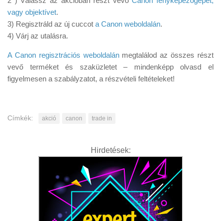
2 ) Válassz az akcióban részt vevő
Canon fényképezőgépet,
vagy objektívet
.
3) Regisztráld az új cuccot
a Canon weboldalán
.
4) Várj az utalásra.
A Canon regisztrációs weboldalán
megtalálod az összes részt
vevő terméket és szaküzletet – mindenképp olvasd el
figyelmesen a szabályzatot, a részvételi feltételeket!
Címkék:
akció
canon
trade in
Hirdetések: