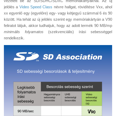
vezetett be az SD/SDHC/SDXC memóriakártyáknál. Az új
Tanácsok
jelölés a
Video Speed Class
névre hallgat, rövidítése Vxx, ahol
Érdekességek
xx egyenlő egy (egyelőre) egy- vagy kétjegyű számmal 6 és 90
között. Ha tehát az új jelölés szerint egy memóriakártyán a V90
Helyszíni Riport
feliratot látjuk, akkor tudhatjuk, hogy az adott termék 90 MB/mp
E-BB
minimális folyamatos
(szekvenciális) írási sebességgel
rendelkezik.