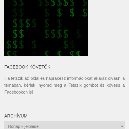
FACEBOOK KÖVETŐK
Ha tetszik az oldal és naprakész információkat akarsz olvasni a
témában, kérlek, nyomd meg a Tetszik gombot és kövess a
Facebookon
is!
ARCHÍVUM
Archívum