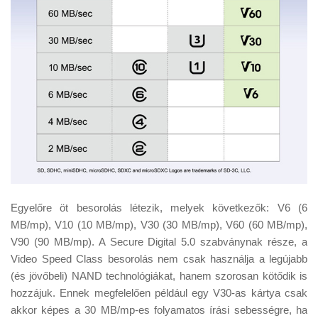
Egyelőre öt besorolás létezik, melyek következők: V6 (6
MB/mp), V10 (10 MB/mp), V30 (30 MB/mp), V60 (60 MB/mp),
V90 (90 MB/mp). A Secure Digital 5.0 szabványnak része, a
Video Speed Class besorolás nem csak használja a legújabb
(és jövőbeli) NAND technológiákat, hanem szorosan kötődik is
hozzájuk. Ennek megfelelően például egy V30-as kártya csak
akkor képes a 30 MB/mp-es folyamatos írási sebességre, ha