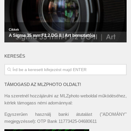
KERESÉS
TÁMOGASD AZ MLZPHOTO OLDALT!
Ha szeretnél hozzájárulni az MLZphoto weboldal működéséhez,
kérlek támogass némi adománnyal:
Egyszerűen használj banki átutalást ("ADOMÁNY"
megjegyzéssel): OTP Bank 11773425-04680611