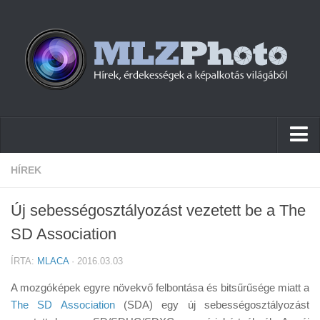
Hírek
HÍREK
Pletykák
Új sebességosztályozást vezetett be a The
Cikkek
SD Association
Szoftver
ÍRTA:
MLACA
· 2016.03.03
Firmware
A mozgóképek egyre növekvő felbontása és bitsűrűsége miatt a
Tudástár
The SD Association
(SDA) egy új sebességosztályozást