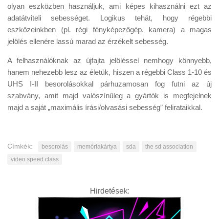
olyan eszközben használjuk, ami képes kihasználni ezt az
adatátviteli sebességet. Logikus tehát, hogy régebbi
eszközeinkben (pl. régi fényképezőgép, kamera) a magas
jelölés ellenére lassú marad az érzékelt sebesség.
A felhasználóknak az újfajta jelöléssel nemhogy könnyebb,
hanem nehezebb lesz az életük, hiszen a régebbi Class 1-10 és
UHS I-II besorolásokkal párhuzamosan fog futni az új
szabvány, amit majd valószínűleg a gyártók is megfejelnek
majd a saját „maximális írási/olvasási sebesség” felirataikkal.
Címkék:
besorolás
memóriakártya
sda
the sd association
video speed class
Hirdetések: