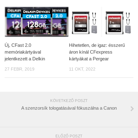
Új, CFast 2.0
Hihetetlen, de igaz: ésszerű
memóriakártyával
áron kínál CFexpress
jelentkezett a Delkin
kártyákat a Pergear
27 FEBR, 2019
11 OKT, 2022
KÖVETKEZŐ POSZT
A szenzorsík tologatásával fókuszálna a Canon
ELŐZŐ POSZT