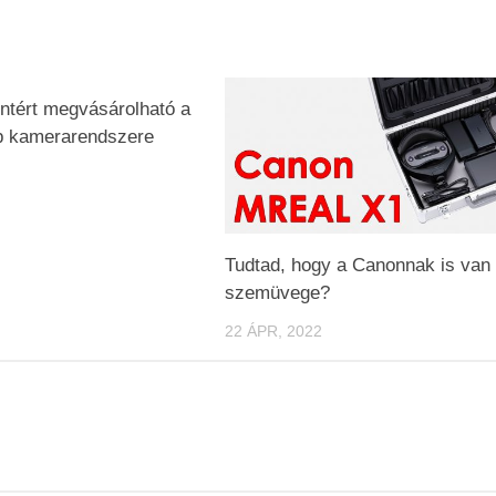
rintért megvásárolható a
 kamerarendszere
Tudtad, hogy a Canonnak is van
szemüvege?
22 ÁPR, 2022