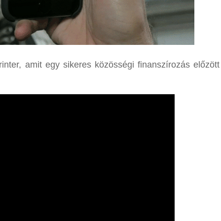
inter, amit egy sikeres közösségi finanszírozás előzöt