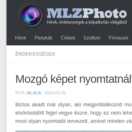
Hírek
Pletykák
Cikkek
Szoftver
Firmware
ÉRDEKESSÉGEK
Mozgó képet nyomtatnál
ÍRTA:
MLACA
· 2016.03.10
Biztos akadt már olyan, aki megpróbálkozott mo
elvörösödött fejjel vegye észre, hogy ez nem le
most olyan nyomtatót tervezett, amivel minden v