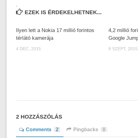
.
EZEK IS ÉRDEKELHETNEK...
Ilyen lett a Nokia 17 millió forintos
4,2 millió fo
térlátó kamerája
Google Jump
4 DEC, 2015
8 SZEPT, 2015
2 HOZZÁSZÓLÁS
Comments
2
Pingbacks
0