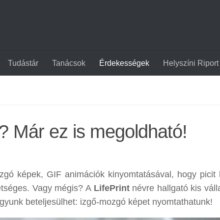
Tudástár
Tanácsok
Érdekességek
Helyszíni Riport
? Már ez is megoldható!
zgó képek, GIF animációk kinyomtatásával, hogy picit
hetséges. Vagy mégis? A
LifePrint
névre hallgató kis váll
ágyunk beteljesülhet: izgő-mozgó képet nyomtathatunk!