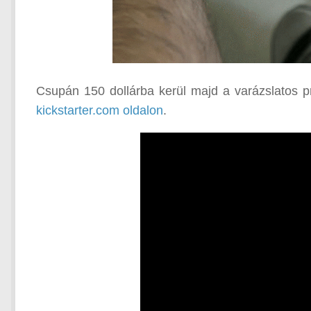
Csupán 150 dollárba kerül majd a varázslatos pr
kickstarter.com oldalon
.