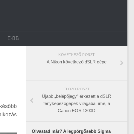
E-BB
KÖVETKEZŐ POSZT
A Nikon következő dSLR gépe
ELŐZŐ POSZT
Újabb „belépőjegy” érkezett a dSLR
fényképezőgépek világába: íme, a
 később
Canon EOS 1300D
alkozás
Olvastad már? A legpörgősebb Sigma