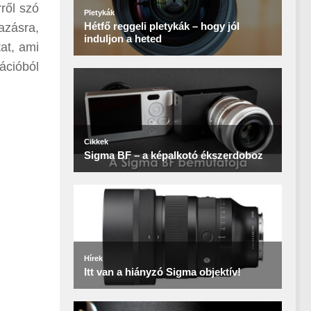
ről szó
azásra,
tat, ami
ációból