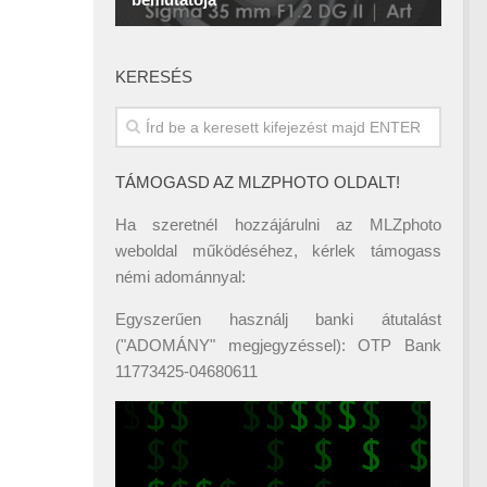
KERESÉS
TÁMOGASD AZ MLZPHOTO OLDALT!
Ha szeretnél hozzájárulni az MLZphoto
weboldal működéséhez, kérlek támogass
némi adománnyal:
Egyszerűen használj banki átutalást
("ADOMÁNY" megjegyzéssel): OTP Bank
11773425-04680611