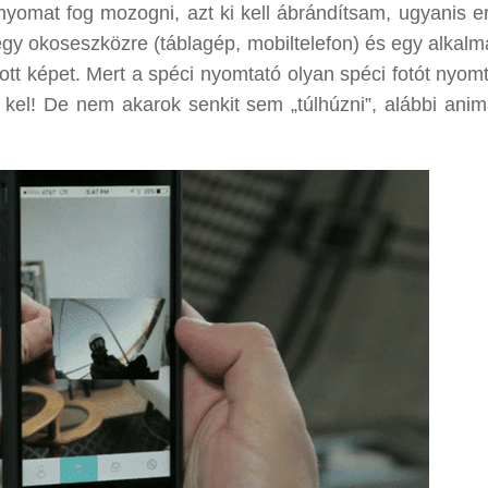
rnyomat fog mozogni, azt ki kell ábrándítsam, ugyanis er
gy okoseszközre (táblagép, mobiltelefon) és egy alkalm
tott képet. Mert a spéci nyomtató olyan spéci fotót nyom
 kel! De nem akarok senkit sem „túlhúzni”, alábbi anim