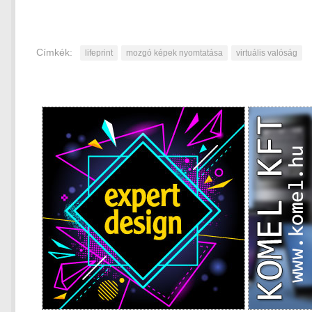
Címkék:
lifeprint
mozgó képek nyomtatása
virtuális valóság