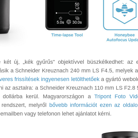
ét új, „kék gyűrűs” objektívvel büszkélkedhet: az 
sik a Schneider Kreuznach 240 mm LS F4.5, melyek 
veres frissítések ingyenesen letölthetőek
a gyártó webold
enni az asztalra: a Schneider Kreuznach 110 mm LS F2.8 
dollárba kerül. Magyarországon a
Tripont Foto Vid
rendszert, melyről
bővebb információt ezen az oldalo
mailben vagy telefonon lehet ajánlatot kérni.