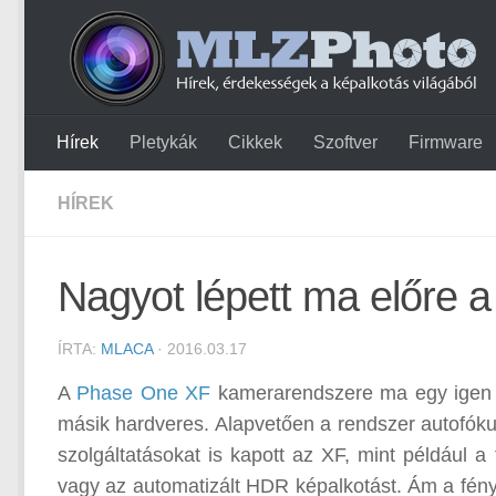
Hírek
Pletykák
Cikkek
Szoftver
Firmware
HÍREK
Nagyot lépett ma előre 
ÍRTA:
MLACA
· 2016.03.17
A
Phase One XF
kamerarendszere ma egy igen je
másik hardveres. Alapvetően a rendszer autofókuszá
szolgáltatásokat is kapott az XF, mint például a 
vagy az automatizált HDR képalkotást. Ám a fény