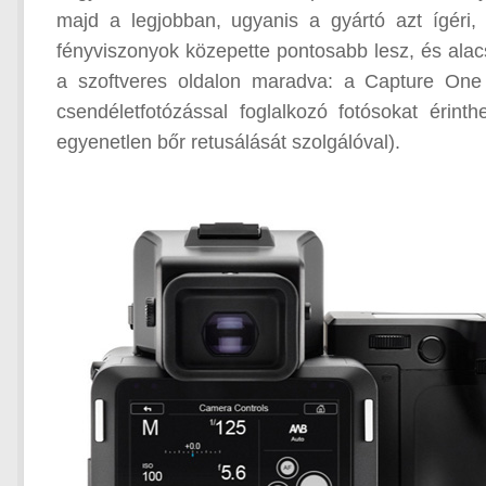
majd a legjobban, ugyanis a gyártó azt ígéri, 
fényviszonyok közepette pontosabb lesz, és alac
a szoftveres oldalon maradva: a Capture One P
csendéletfotózással foglalkozó fotósokat érin
egyenetlen bőr retusálását szolgálóval).