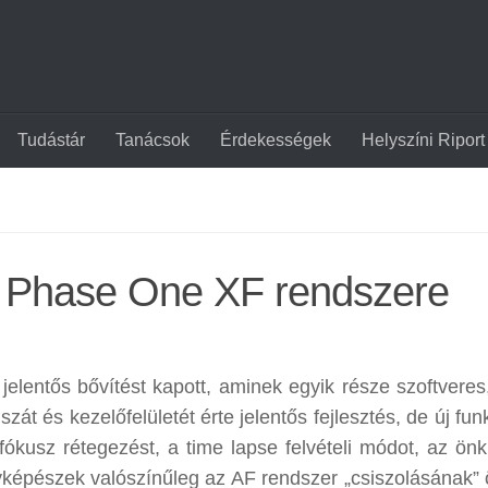
Tudástár
Tanácsok
Érdekességek
Helyszíni Riport
a Phase One XF rendszere
lentős bővítést kapott, aminek egyik része szoftveres
t és kezelőfelületét érte jelentős fejlesztés, de új fun
fókusz rétegezést, a time lapse felvételi módot, az önki
képészek valószínűleg az AF rendszer „csiszolásának” 