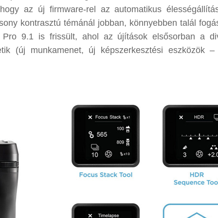
hogy az új firmware-rel az automatikus élességállítá
sony kontrasztú témánál jobban, könnyebben talál fogá
ro 9.1 is frissült, ahol az újítások elsősorban a di
thetik (új munkamenet, új képszerkesztési eszközök –