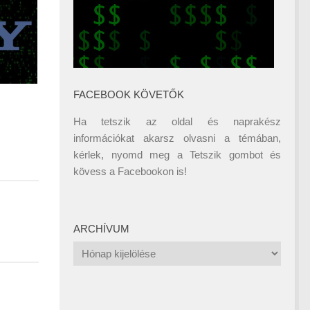
FACEBOOK KÖVETŐK
Ha tetszik az oldal és naprakész
információkat akarsz olvasni a témában,
kérlek, nyomd meg a Tetszik gombot és
kövess a
Facebookon
is!
ARCHÍVUM
Archívum