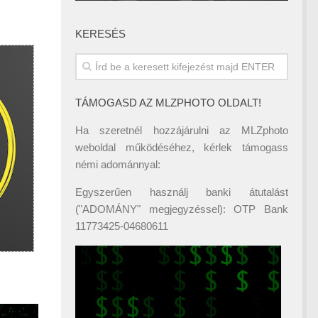
KERESÉS
TÁMOGASD AZ MLZPHOTO OLDALT!
Ha szeretnél hozzájárulni az MLZphoto
weboldal működéséhez, kérlek támogass
némi adománnyal:
Egyszerűen használj banki átutalást
("ADOMÁNY" megjegyzéssel): OTP Bank
11773425-04680611