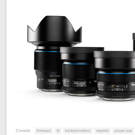
Címkék:
firmware
kf
középformátum
objektív
phase one