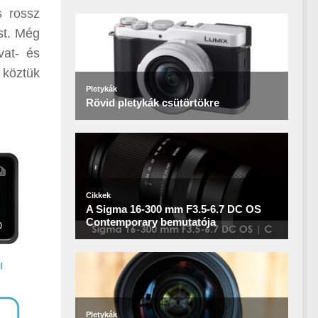
s rossz
st. Még
vat- és
 köztük