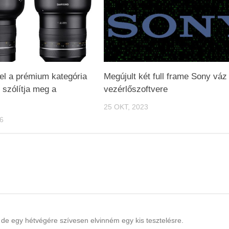
el a prémium kategória
Megújult két full frame Sony váz
 szólítja meg a
vezérlőszoftvere
25 OKT, 2023
6
de egy hétvégére szívesen elvinném egy kis tesztelésre.