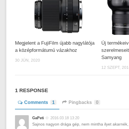
Megjelent a FujiFilm újabb nagylátója
Új termékeiv
a középformátumú vázakhoz
szerelmeseit
Samyang
30 JÚN, 2020
12 SZEPT, 201
1 RESPONSE
Comments
1
Pingbacks
0
GaPeti
2016.03.18 13:20
Sajnos nagyon drága gép, nem mintha ilyet akarnék, 