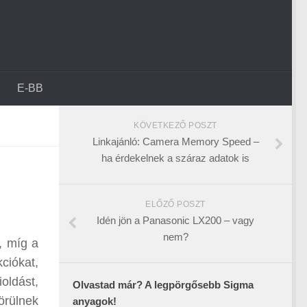
E-BB
KÖVETKEZŐ POSZT
Linkajánló: Camera Memory Speed –
ha érdekelnek a száraz adatok is
ELŐZŐ POSZT
Idén jön a Panasonic LX200 – vagy
nem?
, míg a
kciókat,
oldást,
Olvastad már? A legpörgősebb Sigma
örülnek
anyagok!