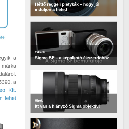
egyik a
a márka
aláról,
5390, a
eo Kft.
n lehet