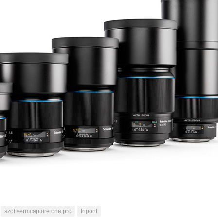
szoftvermcapture one pro
tripont