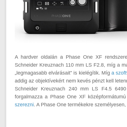
A hardver oldalán a Phase One XF rendszere k
Schneider Kreuznach 110 mm LS F2.8, míg a má
„legmagasabb elvárásait” is kielégítik. Míg
a szoft
addig az objektívekért nem kevés pénzt kell let
Schneider Kreuznach 240 mm LS F4.5 6490 
forgalmazza a Phase One XF középformátumú 
szerezni
. A Phase One termékekre személyesen, e